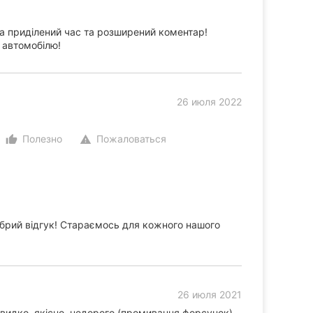
 приділений час та розширений коментар!
 автомобілю!
26 июля 2022
Полезно
Пожаловаться
thumb_up_alt
warning
брий відгук! Стараємось для кожного нашого
26 июля 2021
идко, якісно, недорого (промивання форсунок).