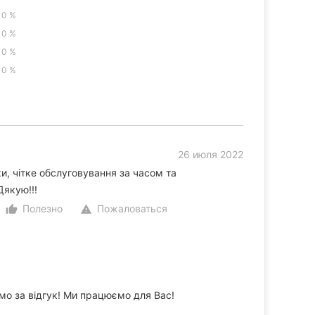
0 %
0 %
0 %
0 %
26 июля 2022
и, чітке обслуговування за часом та
Дякую!!!
Полезно
Пожаловаться
thumb_up_alt
warning
мо за відгук! Ми працюємо для Вас!