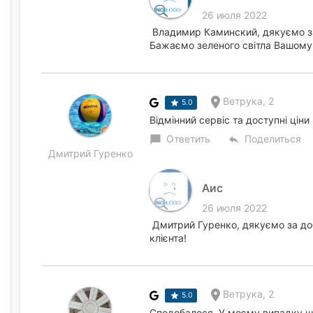
26 июля 2022
Владимир Каминский, дякуємо за
Бажаємо зеленого світла Вашому
Ветрука, 2
5.0
Відмінний сервіс та доступні ціни
Ответить
Поделиться
chat_bubble
reply
Дмитрий Гуренко
Аис
26 июля 2022
Дмитрий Гуренко, дякуємо за до
клієнта!
Ветрука, 2
5.0
Сподобалося. У моєму випадку шв