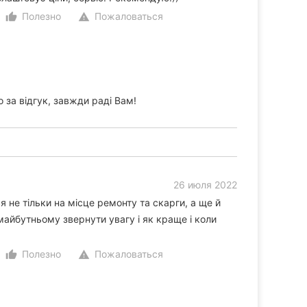
Полезно
Пожаловаться
thumb_up_alt
warning
за відгук, завжди раді Вам!
26 июля 2022
 не тільки на місце ремонту та скарги, а ще й
майбутньому звернути увагу і як краще і коли
Полезно
Пожаловаться
thumb_up_alt
warning