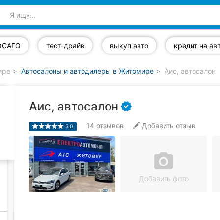
ОСАГО
тест-драйв
выкуп авто
ире
Автосалоны и автодилеры в Житомире
Аис, автосалон
Аис, автосалон
14
отзывов
Добавить отзыв
5.0
camera_alt
Добавить фото