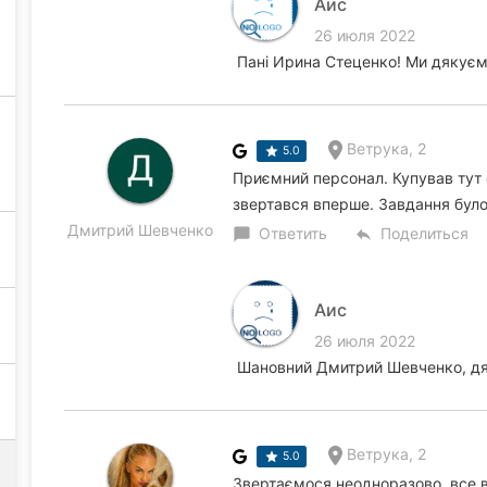
Аис
26 июля 2022
Пані Ирина Стеценко! Ми дякуємо
Ветрука, 2
5.0
Приємний персонал. Купував тут 
звертався вперше. Завдання було
Дмитрий Шевченко
Ответить
Поделиться
chat_bubble
reply
Аис
26 июля 2022
Шановний Дмитрий Шевченко, дя
Ветрука, 2
5.0
Звертаємося неодноразово, все в