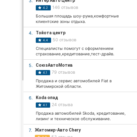
3.
Интер Авто Центр
146 отзывов
4.2
Большая площадь шоу-рума,комфортные
Все города:
клиентские зоны отдыха.
Житомир
4.
Тойота центр
50 отзывов
4.4
Винница
Специалисты помогут с оформлением
страхование,кредитование,тест-драйв.
Тернополь
5.
СоюзАвтоМотив
79 отзывов
Хмельницкий
4.1
Продажа и сервис автомобилей Fiat в
Ровно
Житомирской области.
6.
Koda опад
Одесса
24 отзыва
4.1
Кропивницкий
Продажа автомобилей Skoda, кредитование,
лизинг и техническое обслуживание.
Киев
7.
Житомир-Авто Chery
53 отзыва