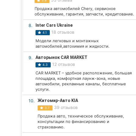
Харьков
3.8
Продажа автомобилей Chery, сервисное
Запорожье
обслуживание, гарантия, запчасти, кредитование.
8.
Inter Cars Ukraine
Днепр
18 отзывов
4.1
Львов
Модели легковых и монтажных
автомобилей,автохимия и жидкости.
Кривой Рог
9.
Авторынок CAR MARKET
12 отзывов
4.3
Николаев
CAR MARKET – удобное расположение, большая
площадка, комфортная лаунж-зона, новые
Херсон
автомобили, рекламные каналы, бесплатные
услуги.
Полтава
10.
Житомир-Авто KIA
Чернигов
39 отзывов
3.7
Продажа авто, техническое обслуживание,
Черкассы
консультации по финансированию и
страхованию.
Черновцы