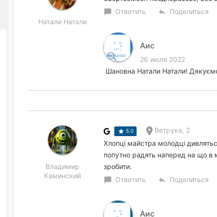
Ответить
Поделиться
chat_bubble
reply
Натали Натали
Аис
26 июля 2022
Шановна Натали Натали! Дякуємо 
Ветрука, 2
5.0
Хлопці майстра молодці дивляться
попутно радять наперед на що в 
Владимир
зробити.
Каминский
Ответить
Поделиться
chat_bubble
reply
Аис