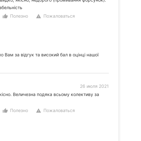
абельність
Полезно
Пожаловаться
thumb_up_alt
warning
Вам за відгук та високий бал в оцінці нашої
26 июля 2021
існо. Величезна подяка всьому колективу за
Полезно
Пожаловаться
thumb_up_alt
warning