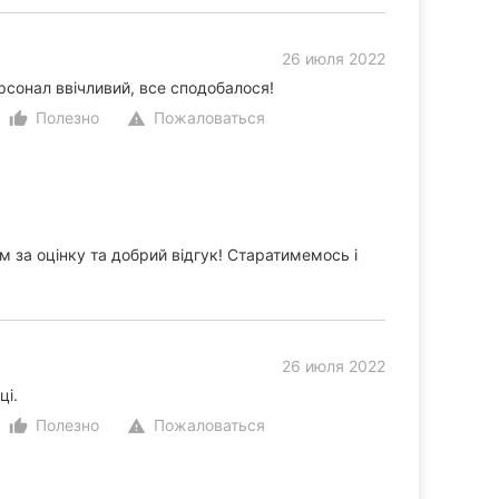
26 июля 2022
рсонал ввічливий, все сподобалося!
Полезно
Пожаловаться
thumb_up_alt
warning
 за оцінку та добрий відгук! Старатимемось і
26 июля 2022
ці.
Полезно
Пожаловаться
thumb_up_alt
warning