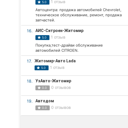
1 отзыв
5.0
Автоцентра: продажа автомобилей Chevrolet,
техническое обслуживание, ремонт, продажа
запчастей.
16.
АИС-Ситроен-Житомир
1 отзыв
5.0
Покупка,тест-драйви обслуживание
автомобилей CITROEN.
17.
Житомир-Авто Lada
1 отзыв
5.0
18.
УзАвто-Житомир
0 отзывов
0.0
19.
Автодом
0 отзывов
0.0