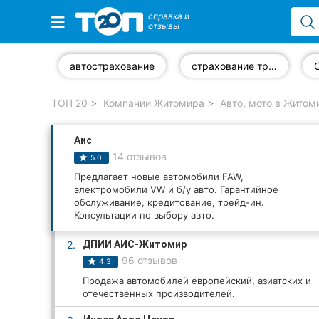
справка и
отзывы
Избранные компании
автострахование
страхование транспорта
ТОП 20
Компании Житомира
Авто, мото в Житом
Популярные рубрики:
Аис
Автошколы
14 отзывов
5.0
Частные клиники
Предлагает новые автомобили FAW,
электромобили VW и б/у авто. Гарантийное
обслуживание, кредитование, трейд-ин.
Стоматологии
Консультации по выбору авто.
Ветеринарные клиники
2.
ДПИИ АИС-Житомир
96 отзывов
4.3
Рестораны
Продажа автомобилей европейский, азиатских и
отечественных производителей.
Все рубрики