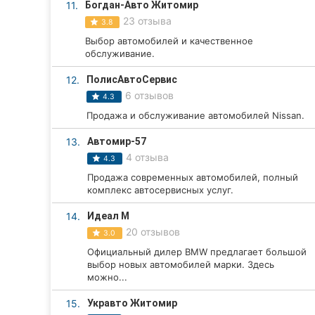
11.
Богдан-Авто Житомир
Сумы
23 отзыва
3.8
Выбор автомобилей и качественное
Ивано-Франковск
обслуживание.
12.
ПолисАвтоСервис
Луцк
6 отзывов
4.3
Ужгород
Продажа и обслуживание автомобилей Nissan.
Карпаты
13.
Автомир-57
4 отзыва
4.3
Продажа современных автомобилей, полный
комплекс автосервисных услуг.
14.
Идеал М
20 отзывов
3.0
Официальный дилер BMW предлагает большой
выбор новых автомобилей марки. Здесь
можно...
15.
Укравто Житомир