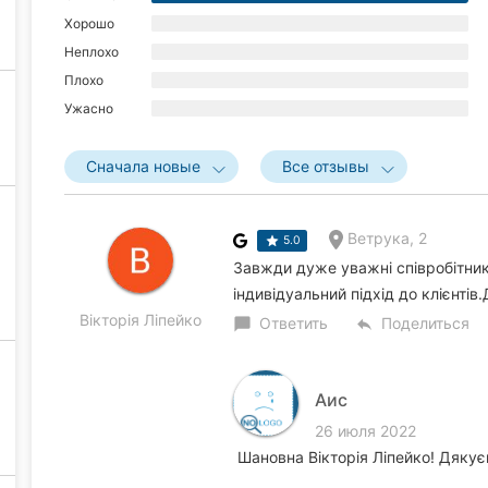
Хорошо
Неплохо
Плохо
Ужасно
Сначала новые
Все отзывы
Ветрука, 2
5.0
Завжди дуже уважні співробітник
індивідуальний підхід до клієнтів.
Вікторія Ліпейко
Ответить
Поделиться
chat_bubble
reply
Аис
26 июля 2022
Шановна Вікторія Ліпейко! Дякує