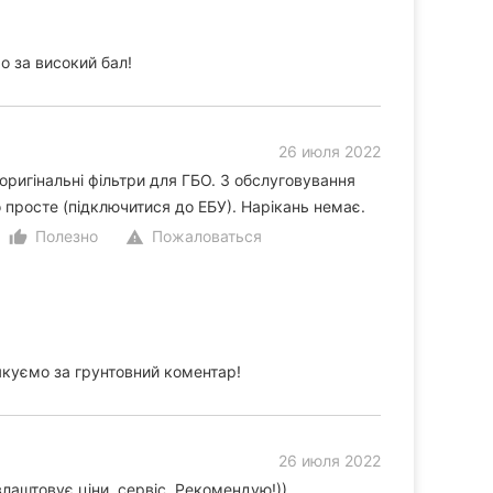
 за високий бал!
26 июля 2022
оригінальні фільтри для ГБО. З обслуговування
 просте (підключитися до ЕБУ). Нарікань немає.
Полезно
Пожаловаться
thumb_up_alt
warning
куємо за грунтовний коментар!
26 июля 2022
лаштовує ціни, сервіс. Рекомендую!))