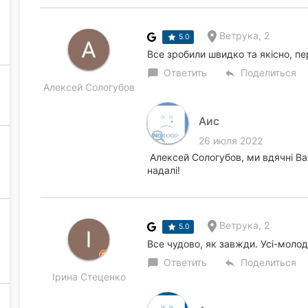
Ветрука, 2
5.0
Все зробили швидко та якісно, пе
Ответить
Поделиться
chat_bubble
reply
Алексей Сологубов
Аис
26 июля 2022
Алексей Сологубов, ми вдячні Вам
надалі!
Ветрука, 2
5.0
Все чудово, як завжди. Усі-молод
Ответить
Поделиться
chat_bubble
reply
Ірина Стеценко