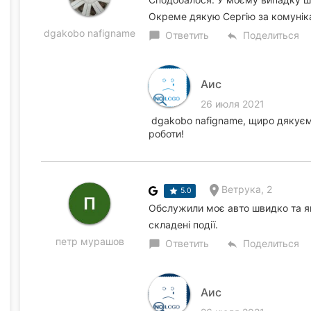
Окреме дякую Сергію за комунік
dgakobo nafigname
Ответить
Поделиться
chat_bubble
reply
Аис
26 июля 2021
dgakobo nafigname, щиро дякуємо 
роботи!
Ветрука, 2
5.0
Обслужили моє авто швидко та як
складені події.
петр мурашов
Ответить
Поделиться
chat_bubble
reply
Аис