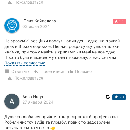
Пожаловаться
warning
Юлия Кайдалова
1.0
03 июня 2024
Не зрозумілі розцінки послуг - один день одне, на другий
день в 3 рази дорожче. Під час розрахунку умова тільки
налічка, при сому навіть з криками чи мені не все одно.
Просто була в шоковому стані і тормознула настояти на
чекові. Хоча розумію, що мен...
Показать полностью
Ответить
Поделиться
Полезно
chat_bubble
reply
thumb_up_alt
Пожаловаться
warning
Anna Huryn
5.0
27 января 2024
Дуже сподобався прийом, лікар справжній професіонал!
Робили чистку зубів та пломбу, повністю задоволена
результатом та якістю 👍