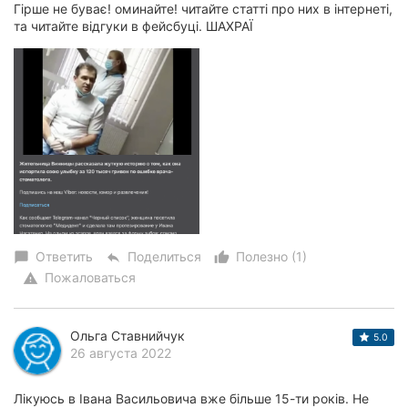
Гірше не буває! оминайте! читайте статті про них в інтернеті,
та читайте відгуки в фейсбуці. ШАХРАЇ
Ответить
Поделиться
Полезно (1)
chat_bubble
reply
thumb_up_alt
Пожаловаться
warning
Ольга Ставнийчук
5.0
26 августа 2022
Лікуюсь в Івана Васильовича вже більше 15-ти років. Не