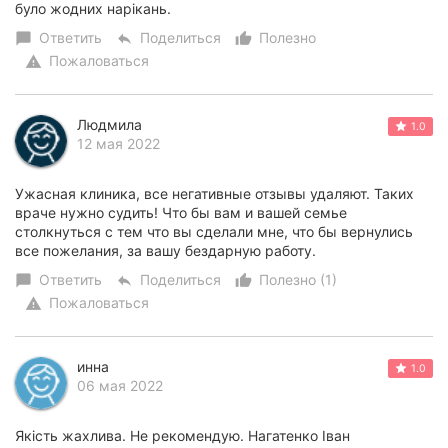
було жодних нарікань.
Ответить
Поделиться
Полезно
chat_bubble
reply
thumb_up_alt
Пожаловаться
warning
Людмила
1.0
12 мая 2022
Ужасная клиника, все негативные отзывы удаляют. Таких
враче нужно судить! Что бы вам и вашей семье
столкнуться с тем что вы сделали мне, что бы вернулись
все пожелания, за вашу бездарную работу.
Ответить
Поделиться
Полезно (1)
chat_bubble
reply
thumb_up_alt
Пожаловаться
warning
инна
1.0
06 мая 2022
Якість жахлива. Не рекомендую. Нагатенко Іван