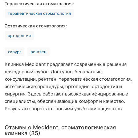
Терапевтическая стоматология:
Ровно
терапевтическая стоматология
Одесса
Эстетическая стоматология:
Кропивницкий
ортодонтия
Киев
хирург
рентген
Харьков
Клиника Medident предлагает современные решения
для здоровья зубов. Доступны бесплатные
Запорожье
консультации, рентген, терапевтическая стоматология,
Днепр
эстетические процедуры, ортопедия, ортодонтия и
хирургия. Здесь работают высококвалифицированные
Львов
специалисты, обеспечивающие комфорт и качество.
Результаты поражают новыми улыбками пациентов.
Кривой
Рог
Отзывы о Medident, стоматологическая
Николаев
клиника (35)