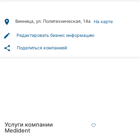
Автошколы
Рестораны
place
Винница, ул. Политехническая, 14а
На карте
Все
edit
Редактировать бизнес информацию
рубрики
share
Поделиться компанией
Все
города:
Винница
Житомир
Тернополь
Услуги компании
Medident
Хмельницкий