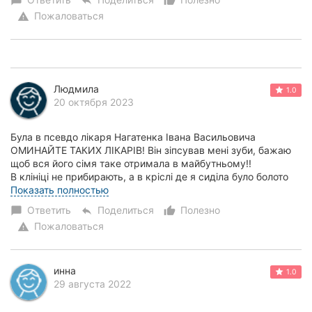
chat_bubble
reply
thumb_up_alt
Пожаловаться
warning
Людмила
1.0
20 октября 2023
Була в псевдо лікаря Нагатенка Івана Васильовича
ОМИНАЙТЕ ТАКИХ ЛІКАРІВ! Він зіпсував мені зуби, бажаю
щоб вся його сімя таке отримала в майбутньому!!
В клініці не прибирають, а в кріслі де я сиділа було болото
від попередього клієнта. Лікар калічи...
Показать полностью
Ответить
Поделиться
Полезно
chat_bubble
reply
thumb_up_alt
Пожаловаться
warning
инна
1.0
29 августа 2022