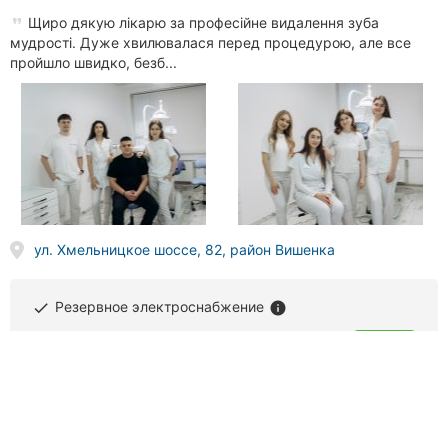
Щиро дякую лікарю за професійне видалення зуба
мудрості. Дуже хвилювалася перед процедурою, але все
пройшло швидко, безб...
ул. Хмельницкое шоссе, 82, район Вишенка
Резервное электроснабжение
done
info
(063) 504
XX XX
Звонить
Kryuk Dental Clinic, стоматологическая клиника