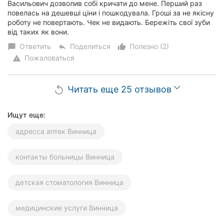
Васильович дозволив собі кричати до мене. Перший раз
повелась на дешевші ціни і пошкодувала. Гроші за не якісну
роботу не повертають. Чек не видають. Бережіть свої зуби
від таких як вони.
Ответить
Поделиться
Полезно (2)
chat_bubble
reply
thumb_up_alt
Пожаловаться
warning
Читать еще 25 отзывов
replay
Ищут еще:
адресса аптек Винница
контакты больницы Винница
детская стоматология Винница
медицинские услуги Винница