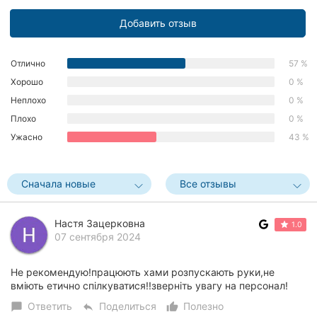
Херсон
Добавить отзыв
Полтава
Отлично
57 %
Чернигов
Хорошо
0 %
Неплохо
0 %
Черкассы
Плохо
0 %
Черновцы
Ужасно
43 %
Сумы
Сначала новые
Все отзывы
Ивано-
Франковск
Настя Зацерковна
1.0
07 сентября 2024
Луцк
Ужгород
Не рекомендую!працюють хами розпускають руки,не
вміють етично спілкуватися!!зверніть увагу на персонал!
Карпаты
Ответить
Поделиться
Полезно
chat_bubble
reply
thumb_up_alt