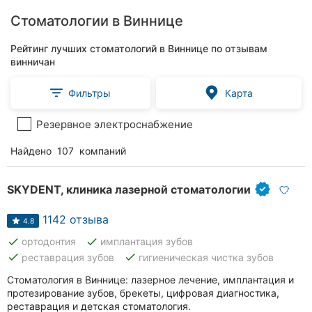
Стоматологии в Виннице
Рейтинг лучших стоматологий в Виннице по отзывам
винничан
Фильтры
Карта
Резервное электроснабжение
Найдено
107
компаний
SKYDENT, клиника лазерной стоматологии
1142 отзыва
4.8
done
done
ортодонтия
имплантация зубов
done
done
реставрация зубов
гигиеническая чистка зубов
Стоматология в Виннице: лазерное лечение, имплантация и
протезирование зубов, брекеты, цифровая диагностика,
реставрация и детская стоматология.