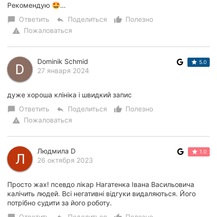
Рекомендую 🤩…
Ответить
Поделиться
Полезно
chat_bubble
reply
thumb_up_alt
Пожаловаться
warning
Dominik Schmid
5.0
27 января 2024
дуже хороша клiнiка i швидкий запис
Ответить
Поделиться
Полезно
chat_bubble
reply
thumb_up_alt
Пожаловаться
warning
Людмила D
1.0
26 октября 2023
Просто жах! псевдо лікар Нагатенка Івана Васильовича
калічить людей. Всі негативні відгуки видаляються. Його
потрібно судити за його роботу.
Ответить
Поделиться
Полезно