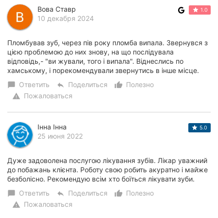
Вова Ставр
1.0
10 декабря 2024
Пломбував зуб, через пів року пломба випала. Звернувся з
цією проблемою до них знову, на що послідувала
відповідь,- "ви жували, того і випала". Віднеслись по
хамському, і порекомендували звернутись в інше місце.
Ответить
Поделиться
Полезно
chat_bubble
reply
thumb_up_alt
Пожаловаться
warning
Інна Інна
5.0
25 июня 2022
Дуже задоволена послугою лікування зубів. Лікар уважний
до побажань клієнта. Роботу свою робить акуратно і майже
безболісно. Рекомендую всім хто боїться лікувати зуби.
Ответить
Поделиться
Полезно
chat_bubble
reply
thumb_up_alt
Пожаловаться
warning