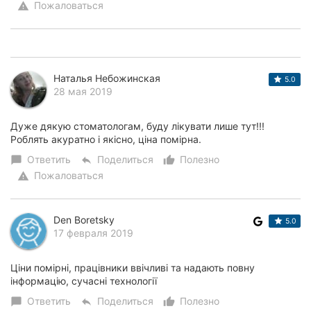
Пожаловаться
warning
Наталья Небожинская
5.0
28 мая 2019
Дуже дякую стоматологам, буду лікувати лише тут!!!
Роблять акуратно і якісно, ціна помірна.
Ответить
Поделиться
Полезно
chat_bubble
reply
thumb_up_alt
Пожаловаться
warning
Den Boretsky
5.0
17 февраля 2019
Ціни помірні, працівники ввічливі та надають повну
інформацію, сучасні технології
Ответить
Поделиться
Полезно
chat_bubble
reply
thumb_up_alt