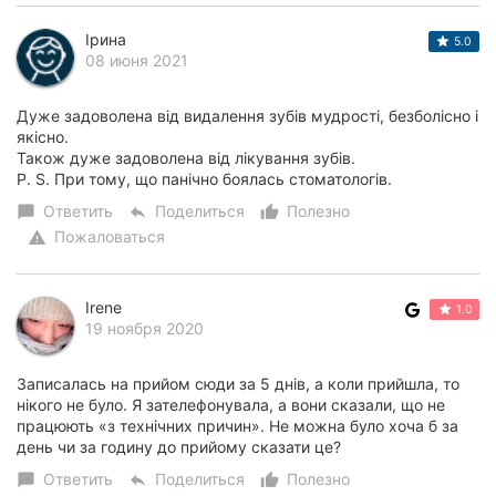
Ірина
5.0
08 июня 2021
Дуже задоволена від видалення зубів мудрості, безболісно і
якісно.
Також дуже задоволена від лікування зубів.
P. S. При тому, що панічно боялась стоматологів.
Ответить
Поделиться
Полезно
chat_bubble
reply
thumb_up_alt
Пожаловаться
warning
Irene
1.0
19 ноября 2020
Записалась на прийом сюди за 5 днів, а коли прийшла, то
нікого не було. Я зателефонувала, а вони сказали, що не
працюють «з технічних причин». Не можна було хоча б за
день чи за годину до прийому сказати це?
Ответить
Поделиться
Полезно
chat_bubble
reply
thumb_up_alt