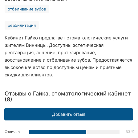
Ровно
отбеливание зубов
Одесса
реабилитация
Кропивницкий
Кабинет Гайко предлагает стоматологические услуги
жителям Винницы. Доступны эстетическая
Киев
реставрация, лечение, протезирование,
Харьков
восстановление и отбеливание зубов. Предоставляется
высокое качество по доступным ценам и приятные
Запорожье
скидки для клиентов.
Днепр
Отзывы о Гайка, стоматологический кабинет
(8)
Львов
Кривой
Добавить отзыв
Рог
Николаев
Отлично
63 %