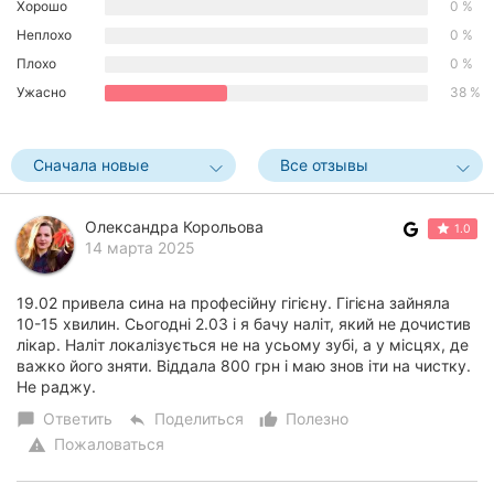
Хорошо
0 %
Херсон
Неплохо
0 %
Плохо
0 %
Полтава
Ужасно
38 %
Чернигов
Сначала новые
Все отзывы
Черкассы
Черновцы
Олександра Корольова
1.0
14 марта 2025
Сумы
19.02 привела сина на професійну гігієну. Гігієна зайняла
Ивано-
10-15 хвилин. Сьогодні 2.03 і я бачу наліт, який не дочистив
Франковск
лікар. Наліт локалізується не на усьому зубі, а у місцях, де
важко його зняти. Віддала 800 грн і маю знов іти на чистку.
Луцк
Не раджу.
Ответить
Поделиться
Полезно
chat_bubble
reply
thumb_up_alt
Ужгород
Пожаловаться
warning
Карпаты