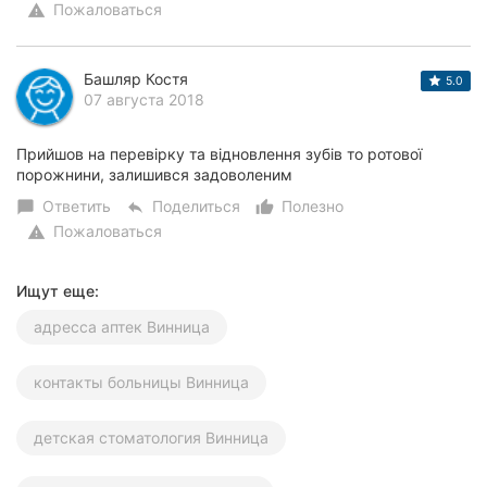
Пожаловаться
warning
Башляр Костя
5.0
07 августа 2018
Прийшов на перевірку та відновлення зубів то ротової
порожнини, залишився задоволеним
Ответить
Поделиться
Полезно
chat_bubble
reply
thumb_up_alt
Пожаловаться
warning
Ищут еще:
адресса аптек Винница
контакты больницы Винница
детская стоматология Винница