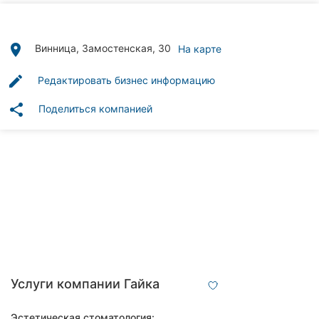
Автошколы
Рестораны
place
Винница, Замостенская, 30
На карте
Все
edit
Редактировать бизнес информацию
рубрики
share
Поделиться компанией
Все
города:
Винница
Житомир
Тернополь
Услуги компании Гайка
Хмельницкий
Эстетическая стоматология: