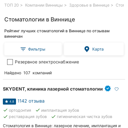
ТОП 20
Компании Винницы
Здоровье в Виннице
Стома
Стоматологии в Виннице
Рейтинг лучших стоматологий в Виннице по отзывам
винничан
Фильтры
Карта
Резервное электроснабжение
Найдено
107
компаний
SKYDENT, клиника лазерной стоматологии
1142 отзыва
4.8
done
done
ортодонтия
имплантация зубов
done
done
реставрация зубов
гигиеническая чистка зубов
Стоматология в Виннице: лазерное лечение, имплантация и