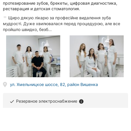
протезирование зубов, брекеты, цифровая диагностика,
реставрация и детская стоматология.
Щиро дякую лікарю за професійне видалення зуба
мудрості. Дуже хвилювалася перед процедурою, але все
пройшло швидко, безб...
ул. Хмельницкое шоссе, 82, район Вишенка
Резервное электроснабжение
done
info
(063) 504
XX XX
Звонить