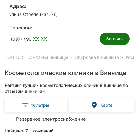
Адрес:
улица Стрелецкая, 7Д
Телефон:
XX XX
Звонить
(097) 490
ТОП 20
Компании Винницы
Здоровье в Виннице
Космет
Косметологические клиники в Виннице
Рейтинг лучших косметологических клиник в Виннице по
отзывам винничан
Фильтры
Карта
Резервное электроснабжение
Найдено
71
компаний