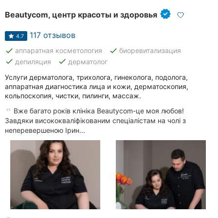
Beautycom, центр красоты и здоровья
117 отзывов
4.7
done
done
аппаратная косметология
биоревитализация
done
done
депиляция
дерматолог
Услуги дерматолога, трихолога, гинеколога, подолога,
аппаратная диагностика лица и кожи, дерматоскопия,
кольпоскопия, чистки, пилинги, массаж.
Вже багато років клініка Beautycom-це моя любов!
Завдяки висококваліфікованим спеціалістам на чолі з
неперевершеною Ірин...