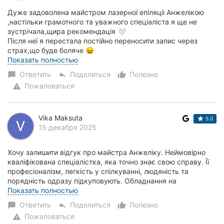
Дуже задоволена майстром лазерної епіляціі Анжелікою
,настільки грамотного та уважного спеціаліста я ще не
зустрічала,щира рекомендація 🤍
Після неї я перестала постійно переносити запис через
страх,що буде боляче 😖
Тому якщо ви хочете гарного результ...
Показать полностью
Ответить
Поделиться
Полезно
chat_bubble
reply
thumb_up_alt
Пожаловаться
warning
Vika Maksuta
5.0
15 декабря 2025
Хочу залишити відгук про майстра Анжеліку. Неймовірно
кваліфікована спеціалістка, яка точно знає свою справу. Її
професіоналізм, легкість у спілкуванні, людяність та
порядність одразу підкуповують. Обладнання на
найвищому рівні, а результат вражає:...
Показать полностью
Ответить
Поделиться
Полезно
chat_bubble
reply
thumb_up_alt
Пожаловаться
warning