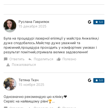
Руслана Гаврилюк
5.0
15 декабря 2025
Була на процедурі лазерної епіляції у майстра Анжеліки,і
дуже сподобалось.Майстер дуже уважний та
приємний,процедура проходить у комфортних умовах і
результат помітний,отримала велике задоволення!
Ответить
Поделиться
Полезно
chat_bubble
reply
thumb_up_alt
Пожаловаться
warning
Тетяна Ткач
5.0
15 ноября 2025
Однозначно рекомендую цю клініку❤️
Сервіс на найвищому рівні🏆…