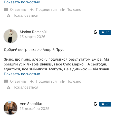
тканина. Лікарка добра, уважна, профес...
Показать полностью
Ответить
Поделиться
Полезно
chat_bubble
reply
thumb_up_alt
Пожаловаться
warning
Marina Romanük
5.0
15 марта 2026
Добрий вечір, лікарю Андрій Прус!
Знаю, що пізно, але хочу поділитися результатом Еміра. Ми
обійшли усіх лікарів Вінниці, і все було марно… А сьогодні,
здається, все змінилося. Мабуть, це з дитиною — він почав
цей місяць їсти як усі діти, раніше їв...
Показать полностью
Ответить
Поделиться
Полезно
chat_bubble
reply
thumb_up_alt
Пожаловаться
warning
Ann Shepitko
5.0
15 декабря 2025