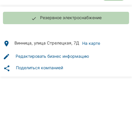
Автошколы
Рестораны
Резервное электроснабжение
done
Все
рубрики
place
Винница, улица Стрелецкая, 7Д
На карте
edit
Редактировать бизнес информацию
share
Поделиться компанией
Все
города:
Винница
Житомир
Тернополь
Хмельницкий