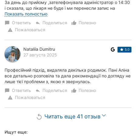
За день до прийому ,зателефонувала адміністратор о 14:30
і сказала, що лікаря не буде і ми перенесли запис на
наступний тиждень.Ну це...
Показать полностью
Ответить
Поделиться
Полезно
chat_bubble
reply
thumb_up_alt
Пожаловаться
warning
Nataliia Dumitru
5.0
27 августа 2025
Професійний підхід, видаляла декілька родимок. Пані Аліна
все детально розповіла та дала рекомендації по догляду не
лише тієї проблеми з, якою я звернулась.
Ответить
Поделиться
Полезно
chat_bubble
reply
thumb_up_alt
Пожаловаться
warning
Читать еще 41 отзыв
replay
Ищут еще: