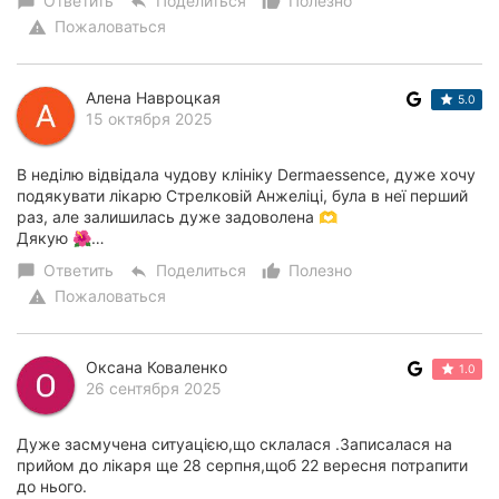
Ответить
Поделиться
Полезно
chat_bubble
reply
thumb_up_alt
Пожаловаться
warning
Алена Навроцкая
5.0
15 октября 2025
В неділю відвідала чудову клініку Dermaessence, дуже хочу
подякувати лікарю Стрелковій Анжеліці, була в неї перший
раз, але залишилась дуже задоволена 🫶
Дякую 🌺…
Ответить
Поделиться
Полезно
chat_bubble
reply
thumb_up_alt
Пожаловаться
warning
Оксана Коваленко
1.0
26 сентября 2025
Дуже засмучена ситуацією,що склалася .Записалася на
прийом до лікаря ще 28 серпня,щоб 22 вересня потрапити
до нього.