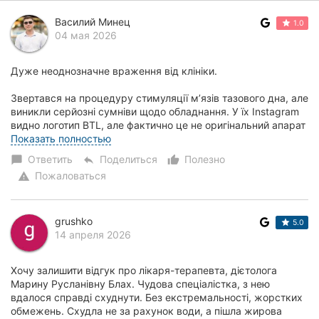
Василий Минец
1.0
04 мая 2026
Дуже неоднозначне враження від клініки.
Звертався на процедуру стимуляції м’язів тазового дна, але
виникли серйозні сумніви щодо обладнання. У їх Instagram
видно логотип BTL, але фактично це не оригінальний апарат
BTL EMSELLA, а пристрій, який лише...
Показать полностью
Ответить
Поделиться
Полезно
chat_bubble
reply
thumb_up_alt
Пожаловаться
warning
grushko
5.0
14 апреля 2026
Хочу залишити відгук про лікаря-терапевта, дієтолога
Марину Русланівну Блах. Чудова спеціалістка, з нею
вдалося справді схуднути. Без екстремальності, жорстких
обмежень. Схудла не за рахунок води, а пішла жирова