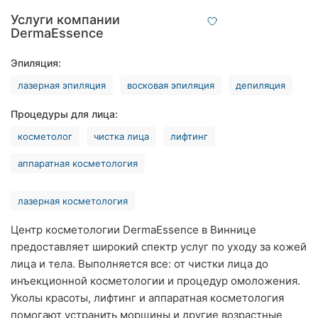
Ровно
Услуги компании
DermaEssence
Одесса
Эпиляция:
Кропивницкий
лазерная эпиляция
восковая эпиляция
депиляция
Киев
Процедуры для лица:
Харьков
косметолог
чистка лица
лифтинг
аппаратная косметология
Запорожье
Днепр
лазерная косметология
Львов
Центр косметологии DermaEssence в Виннице
предоставляет широкий спектр услуг по уходу за кожей
Кривой
лица и тела. Выполняется все: от чистки лица до
Рог
инъекционной косметологии и процедур омоложения.
Уколы красоты, лифтинг и аппаратная косметология
Николаев
помогают устранить морщины и другие возрастные