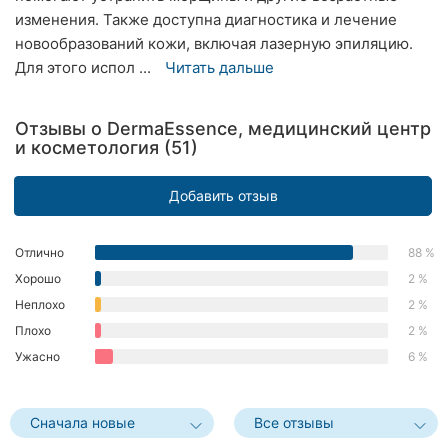
изменения. Также доступна диагностика и лечение
Херсон
новообразований кожи, включая лазерную эпиляцию.
Полтава
Для этого испол ...
Читать дальше
Чернигов
Отзывы о DermaEssence, медицинский центр
и косметология (51)
Черкассы
Черновцы
Добавить отзыв
Сумы
Отлично
88 %
Ивано-
Хорошо
2 %
Франковск
Неплохо
2 %
Плохо
2 %
Луцк
Ужасно
6 %
Ужгород
Сначала новые
Все отзывы
Карпаты