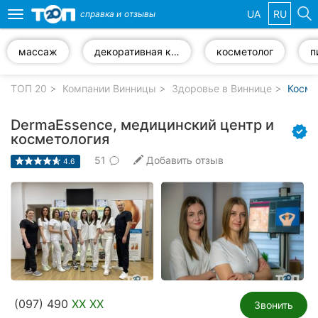
UA
RU
справка и
отзывы
Toggle
navigation
массаж
декоративная косметика
косметолог
п
Избранные
компании
ТОП 20
Компании Винницы
Здоровье в Виннице
Косме
DermaEssence, медицинский центр и
косметология
51
Добавить отзыв
Популярные
4.6
рубрики:
Стоматологии
Ветеринарные
клиники
Частные
клиники
(097) 490
XX XX
Звонить