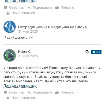
здоров'я, робите людей щасл...
Показать полностью
Ответить
Поделиться
Полезно
chat_bubble
reply
thumb_up_alt
Пожаловаться
warning
Нетрадиционная медицина на Блока
31 мая 2026
Радий допомогти!
Helen К.
5.0
31 мая 2026
У лікаря дійсно золоті руки! Після візиту відчула неймовірну
легкість руху – зовсім інші відчуття у спині та шиї, зникла
звичайна скутість. Замість туману та болю у голові –
ясність мислення, навіть зір ніби став чіткіше, такий
приплив енергії, прос...
Показать полностью
Ответить
Поделиться
Полезно
chat_bubble
reply
thumb_up_alt
Пожаловаться
warning