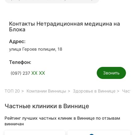
Контакты Нетрадиционная медицина на
Блока
Адрес:
улица Героев полиции, 18
Телефон:
XX XX
Звонить
(097) 237
ТОП 20
Компании Винницы
Здоровье в Виннице
Частн
Частные клиники в Виннице
Рейтинг лучших частных клиник в Виннице по отзывам
винничан