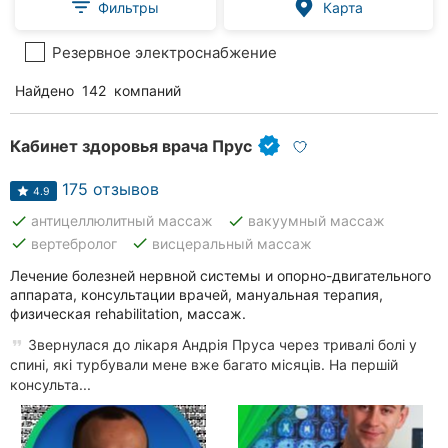
Фильтры
Карта
Резервное электроснабжение
Найдено
142
компаний
Кабинет здоровья врача Прус
175 отзывов
4.9
done
done
антицеллюлитный массаж
вакуумный массаж
done
done
вертебролог
висцеральный массаж
Лечение болезней нервной системы и опорно-двигательного
аппарата, консультации врачей, мануальная терапия,
физическая rehabilitation, массаж.
Звернулася до лікаря Андрія Пруса через тривалі болі у
спині, які турбували мене вже багато місяців. На першій
консульта...