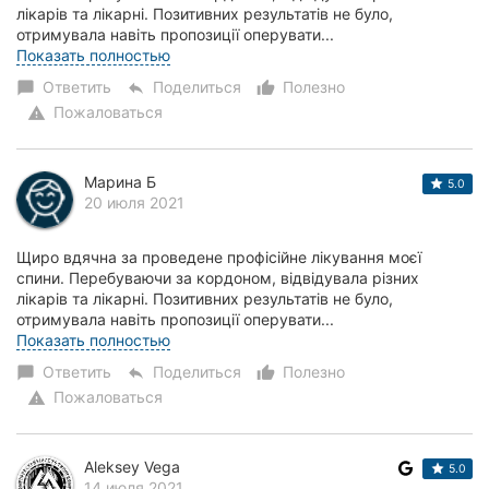
лікарів та лікарні. Позитивних результатів не було,
отримувала навіть пропозиції оперувати...
Звернувшись до Андрія Юрієвича, вже після другого прий...
Показать полностью
Ответить
Поделиться
Полезно
chat_bubble
reply
thumb_up_alt
Пожаловаться
warning
Марина Б
5.0
20 июля 2021
Щиро вдячна за проведене профісійне лікування моєї
спини. Перебуваючи за кордоном, відвідувала різних
лікарів та лікарні. Позитивних результатів не було,
отримувала навіть пропозиції оперувати...
Звернувшись до Андрія Юрієвича, вже після другого пр...
Показать полностью
Ответить
Поделиться
Полезно
chat_bubble
reply
thumb_up_alt
Пожаловаться
warning
Aleksey Vega
5.0
14 июля 2021