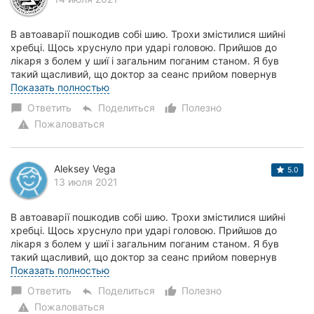
В автоаварії пошкодив собі шию. Трохи змістилися шийні
хребці. Щось хруснуло при ударі головою. Прийшов до
лікаря з болем у шиї і загальним поганим станом. Я був
такий щасливий, що доктор за сеанс прийом повернув
мене в робочий стан. Не просто в...
Показать полностью
Ответить
Поделиться
Полезно
chat_bubble
reply
thumb_up_alt
Пожаловаться
warning
Aleksey Vega
5.0
13 июля 2021
В автоаварії пошкодив собі шию. Трохи змістилися шийні
хребці. Щось хруснуло при ударі головою. Прийшов до
лікаря з болем у шиї і загальним поганим станом. Я був
такий щасливий, що доктор за сеанс прийом повернув
мене в робочий стан. Не просто в...
Показать полностью
Ответить
Поделиться
Полезно
chat_bubble
reply
thumb_up_alt
Пожаловаться
warning