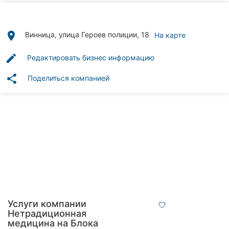
Автошколы
Рестораны
place
Винница, улица Героев полиции, 18
На карте
Все
edit
Редактировать бизнес информацию
рубрики
share
Поделиться компанией
Все
города:
Винница
Житомир
Тернополь
Услуги компании
Нетрадиционная
Хмельницкий
медицина на Блока