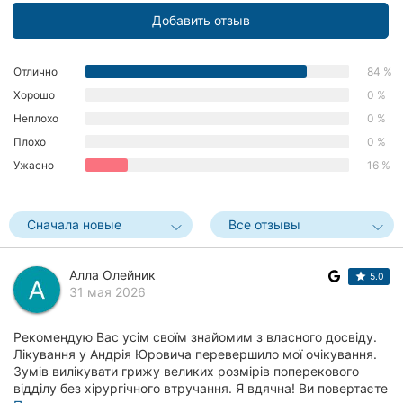
Херсон
Добавить отзыв
Полтава
Отлично
84 %
Хорошо
0 %
Чернигов
Неплохо
0 %
Черкассы
Плохо
0 %
Ужасно
16 %
Черновцы
Сумы
Сначала новые
Все отзывы
Ивано-
Франковск
Алла Олейник
5.0
31 мая 2026
Луцк
Рекомендую Вас усім своїм знайомим з власного досвіду.
Ужгород
Лікування у Андрія Юровича перевершило мої очікування.
Зумів вилікувати грижу великих розмірів поперекового
Карпаты
відділу без хірургічного втручання. Я вдячна! Ви повертаєте