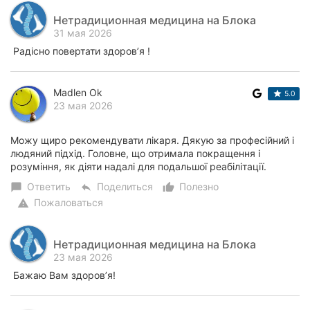
Нетрадиционная медицина на Блока
31 мая 2026
Радісно повертати здоров’я !
Madlen Ok
5.0
23 мая 2026
Можу щиро рекомендувати лікаря. Дякую за професійний і
людяний підхід. Головне, що отримала покращення і
розуміння, як діяти надалі для подальшої реабілітації.
Ответить
Поделиться
Полезно
chat_bubble
reply
thumb_up_alt
Пожаловаться
warning
Нетрадиционная медицина на Блока
23 мая 2026
Бажаю Вам здоров’я!