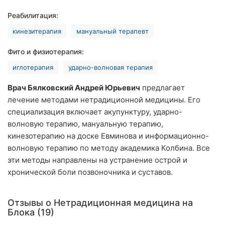
Ровно
Реабилитация:
кинезитерапия
мануальный терапевт
Одесса
Фито и физиотерапия:
Кропивницкий
иглотерапия
ударно-волновая терапия
Киев
Врач Бялковский Андрей Юрьевич
предлагает
Харьков
лечение методами нетрадиционной медицины. Его
специализация включает акупунктуру, ударно-
Запорожье
волновую терапию, мануальную терапию,
кинезотерапию на доске Евминова и информационно-
Днепр
волновую терапию по методу академика Колбина. Все
эти методы направлены на устранение острой и
Львов
хронической боли позвоночника и суставов.
Кривой
Рог
Отзывы о Нетрадиционная медицина на
Блока (19)
Николаев