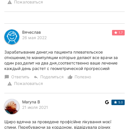
Пожаловаться
warning
Вячеслав
1.7
26 мая 2022
Зарабатывание денег,на пациента плевательское
отношение,те манипуляции которые делают все врачи за
один раз,делит на два дня,соответственно ваше лечение
каждый день растет с геометрической прогрессией
Ответить
Поделиться
Полезно
chat_bubble
reply
thumb_up_alt
Пожаловаться
warning
Maryna B
5.0
21 июля 2021
Щиро вдячна за проведене профісійне лікування моєї
спини. Перебуваючи за кордоном, відвідувала різних