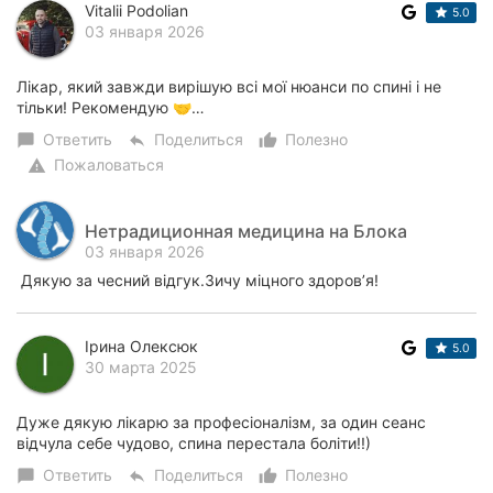
Vitalii Podolian
5.0
03 января 2026
Лікар, який завжди вирішую всі мої нюанси по спині і не
тільки! Рекомендую 🤝…
Ответить
Поделиться
Полезно
chat_bubble
reply
thumb_up_alt
Пожаловаться
warning
Нетрадиционная медицина на Блока
03 января 2026
Дякую за чесний відгук.Зичу міцного здоров’я!
Ірина Олексюк
5.0
30 марта 2025
Дуже дякую лікарю за професіоналізм, за один сеанс
відчула себе чудово, спина перестала боліти!!)
Ответить
Поделиться
Полезно
chat_bubble
reply
thumb_up_alt