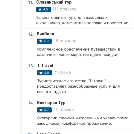
11.
Славянський тур
Сумы
111 отзывов
4.5
Увлекательные туры для взрослых и
Ивано-Франковск
школьников, комфортная поездка и поселение.
12.
ВинВиза
Луцк
26 отзывов
4.9
Ужгород
Комплексное обеспечение путешествий в
различные части мира, выгодные скидки.
Карпаты
13.
T. travel
21 отзыв
4.9
Туристическое агентство "T. travel"
предоставляет разнообразные услуги для
вашего отдыха.
14.
Виктория Тур
42 отзыва
4.7
Экскурсии самыми интересными украинскими
закоулками, комфортное проживание.