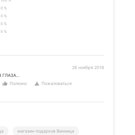
100 %
0 %
0 %
0 %
0 %
26 ноября 2016
 ГЛАЗА...
Полезно
Пожаловаться
thumb_up_alt
warning
ца
магазин подарков Винница