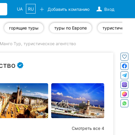
UA
RU
Добавить компанию
Вход
горящие туры
туры по Европе
ту
Манго Тур, туристическое агентство
ство
Смотреть все 4