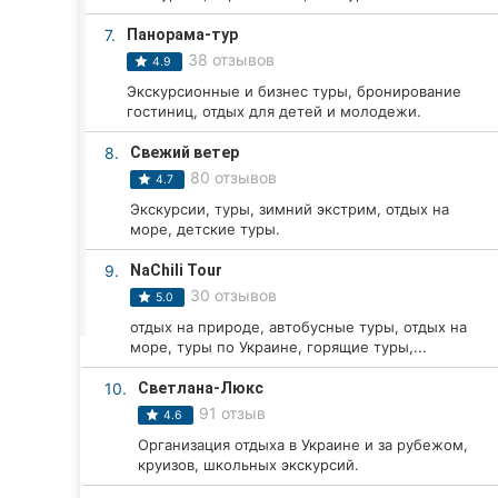
Харьков
7.
Панорама-тур
Запорожье
38 отзывов
4.9
Экскурсионные и бизнес туры, бронирование
Днепр
гостиниц, отдых для детей и молодежи.
Львов
8.
Свежий ветер
80 отзывов
4.7
Кривой Рог
Экскурсии, туры, зимний экстрим, отдых на
море, детские туры.
Николаев
9.
NaChili Tour
Херсон
30 отзывов
5.0
отдых на природе, автобусные туры, отдых на
Полтава
море, туры по Украине, горящие туры,...
Чернигов
10.
Светлана-Люкс
91 отзыв
4.6
Черкассы
Организация отдыха в Украине и за рубежом,
круизов, школьных экскурсий.
Черновцы