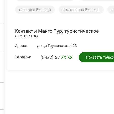
галлерея Винница
отель адрес Винница
л
Контакты Манго Тур, туристическое
агентство
Адрес:
улица Грушевского, 23
Телефон:
(0432) 57
XX XX
Показать телеф