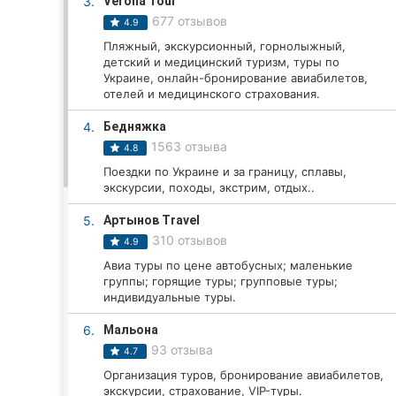
3.
Verona Tour
677 отзывов
4.9
Пляжный, экскурсионный, горнолыжный,
Все города:
детский и медицинский туризм, туры по
Украине, онлайн-бронирование авиабилетов,
Винница
отелей и медицинского страхования.
4.
Бедняжка
Житомир
1563 отзыва
4.8
Тернополь
Поездки по Украине и за границу, сплавы,
экскурсии, походы, экстрим, отдых..
Хмельницкий
5.
Артынов Travel
310 отзывов
4.9
Ровно
Авиа туры по цене автобусных; маленькие
группы; горящие туры; групповые туры;
Одесса
индивидуальные туры.
Кропивницкий
6.
Мальона
93 отзыва
4.7
Киев
Организация туров, бронирование авиабилетов,
экскурсии, страхование, VIP-туры.