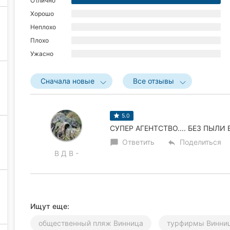
Отлично
Хорошо
Неплохо
Плохо
Ужасно
Сначала новые
Все отзывы
5.0
СУПЕР АГЕНТСТВО.... БЕЗ ПЫЛИ В
Ответить
Поделиться
chat_bubble
reply
В Д В -
Ищут еще:
общественный пляж Винница
турфирмы Винни