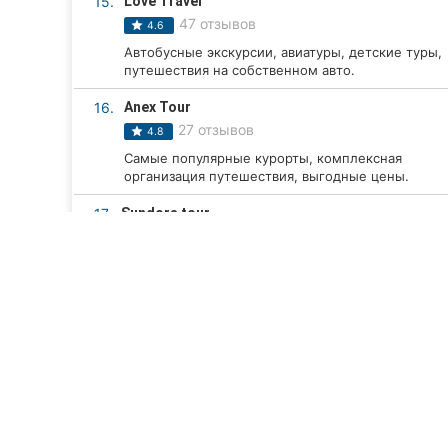
15.
Love Travel
47 отзывов
4.6
Автобусные экскурсии, авиатуры, детские туры,
путешествия на собственном авто.
16.
Anex Tour
27 отзывов
4.8
Самые популярные курорты, комплексная
организация путешествия, выгодные цены.
17.
Sundora tour
18 отзывов
5.0
экскурсовод, отдых на море, отдых на природе,
туры по Европе, туры по Украине, автобусные...
18.
Vibe to fly
22 отзыва
4.9
Туристические услуги: пляжный отдых,
экскурсии, авиабилеты и бронирование отелей.
ТОП 20
19.
Без Границ
Компании Винницы
Туризм, путешествия
17 отзывов