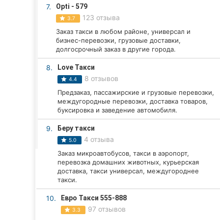
Харьков
7.
Opti - 579
123 отзыва
3.7
Запорожье
Заказ такси в любом районе, универсал и
бизнес-перевозки, грузовые доставки,
Днепр
долгосрочный заказ в другие города.
Львов
8.
Love Такси
8 отзывов
4.4
Кривой Рог
Предзаказ, пассажирские и грузовые перевозки,
междугородные перевозки, доставка товаров,
Николаев
буксировка и заведение автомобиля.
Херсон
9.
Беру такси
4 отзыва
5.0
Полтава
Заказ микроавтобусов, такси в аэропорт,
перевозка домашних животных, курьерская
Чернигов
доставка, такси универсал, междугороднее
такси.
Черкассы
10.
Евро Такси 555-888
97 отзывов
3.3
Черновцы