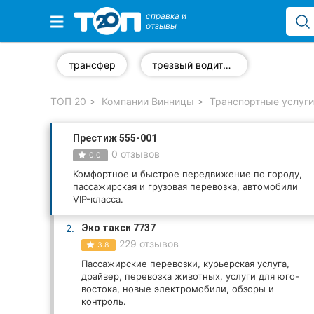
справка и
отзывы
Избранные компании
трансфер
трезвый водитель
ТОП 20
Компании Винницы
Транспортные услуги
Популярные рубрики:
Престиж 555-001
Стоматологии
0 отзывов
0.0
Ветеринарные клиники
Комфортное и быстрое передвижение по городу,
пассажирская и грузовая перевозка, автомобили
VIP-класса.
Частные клиники
2.
Эко такси 7737
Автошколы
229 отзывов
3.8
Пассажирские перевозки, курьерская услуга,
Рестораны
драйвер, перевозка животных, услуги для юго-
востока, новые электромобили, обзоры и
Все рубрики
контроль.