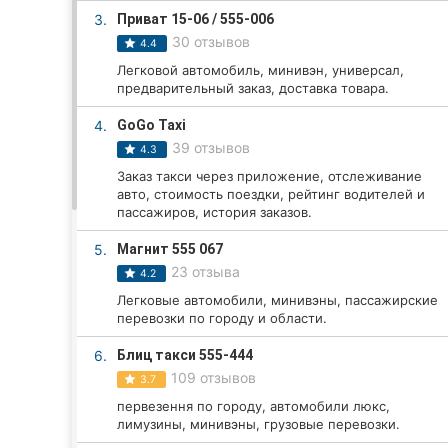
3.
Приват 15-06 / 555-006
30 отзывов
4.4
Все города:
Легковой автомобиль, минивэн, универсал,
предварительный заказ, доставка товара.
Винница
4.
GoGo Taxi
39 отзывов
Житомир
4.3
Заказ такси через приложение, отслеживание
Тернополь
авто, стоимость поездки, рейтинг водителей и
пассажиров, история заказов.
Хмельницкий
5.
Магнит 555 067
23 отзыва
4.2
Ровно
Легковые автомобили, минивэны, пассажирские
перевозки по городу и области.
Одесса
6.
Блиц такси 555-444
Кропивницкий
109 отзывов
3.7
первезення по городу, автомобили люкс,
Киев
лимузины, минивэны, грузовые перевозки.