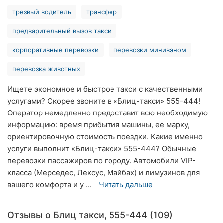
Ровно
трезвый водитель
трансфер
предварительный вызов такси
Одесса
корпоративные перевозки
перевозки минивэном
Кропивницкий
перевозка животных
Киев
Ищете экономное и быстрое такси с качественными
Харьков
услугами? Скорее звоните в «Блиц-такси» 555-444!
Оператор немедленно предоставит всю необходимую
Запорожье
информацию: время прибытия машины, ее марку,
ориентировочную стоимость поездки. Какие именно
Днепр
услуги выполнит «Блиц-такси» 555-444? Обычные
Львов
перевозки пассажиров по городу. Автомобили VIP-
класса (Мерседес, Лексус, Майбах) и лимузинов для
Кривой
вашего комфорта и у ...
Читать дальше
Рог
Николаев
Отзывы о Блиц такси, 555-444 (109)