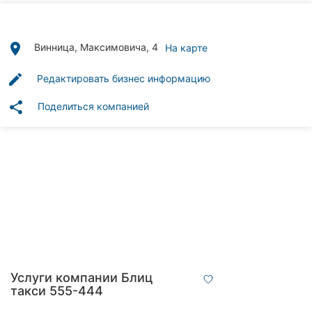
Автошколы
Рестораны
place
Винница, Максимовича, 4
На карте
Все
edit
Редактировать бизнес информацию
рубрики
share
Поделиться компанией
Все
города:
Винница
Житомир
Тернополь
Услуги компании Блиц
такси 555-444
Хмельницкий