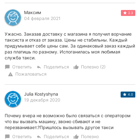
Максим
2.3
04 февраля 2021
Ужасно. Заказав доставку с магазина я получил ворчание
таксиста и отказ от заказа. Цены не стабильны. Каждый
придумывает себе цены сам. За одинаковый заказ каждый
раз платишь по разному. Испоганилась моя любимая
служба такси.
Ответить
Поделиться
Полезно (2)
chat_bubble
reply
thumb_up_alt
Пожаловаться
warning
Julia Kostyshyna
4.0
19 декабря 2020
Почему вчера не возможно было связаться с оператором
что вы вызвать машину, звоню сбивают и не
перезванивает.?Пришлось вызывать другое такси
Ответить
Поделиться
Полезно
chat_bubble
reply
thumb_up_alt