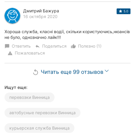
Дмитрий Бажура
5.0
16 октября 2020
Хороша служба, класні водії, скільки користуючись,нюансів
не було, однозначно лайк!!!
Ответить
Поделиться
Полезно (1)
chat_bubble
reply
thumb_up_alt
Пожаловаться
warning
Читать еще 99 отзывов
replay
Ищут еще:
перевозки Винница
автобусные перевозки Винница
курьерская служба Винница