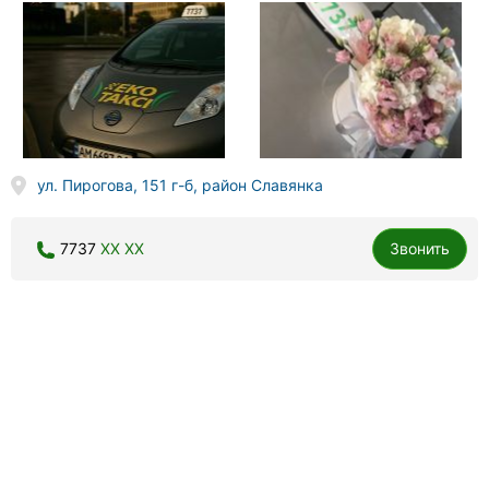
ул. Пирогова, 151 г-б, район Славянка
7737
XX XX
Звонить
Приват 15-06 / 555-006, такси
30 отзывов
4.4
Легковой автомобиль, минивэн, универсал,
предварительный заказ, доставка товара.
Отличное обслуживание, заказала машинку, видимо