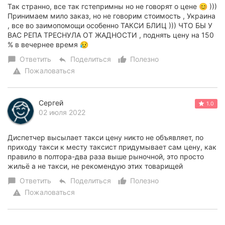
Так странно, все так гстепримны но не говорят о цене 😊 )))
Принимаем мило заказ, но не говорим стоимость , Украина
, все во заимопомощи особенно ТАКСИ БЛИЦ ))) ЧТО БЫ У
ВАС РЕПА ТРЕСНУЛА ОТ ЖАДНОСТИ , поднять цену на 150
% в вечернее время 😥
Ответить
Поделиться
Полезно
chat_bubble
reply
thumb_up_alt
Пожаловаться
warning
Сергей
1.0
02 июля 2022
Диспетчер высылает такси цену никто не объявляет, по
приходу такси к месту таксист придумывает сам цену, как
правило в полтора-два раза выше рыночной, это просто
жильё а не такси, не рекомендую этих товарищей
Ответить
Поделиться
Полезно
chat_bubble
reply
thumb_up_alt
Пожаловаться
warning