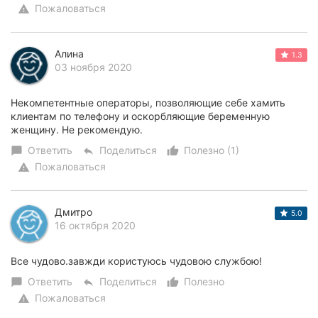
Пожаловаться
warning
Алина
1.3
03 ноября 2020
Некомпетентные операторы, позволяющие себе хамить
клиентам по телефону и оскорбляющие беременную
женщину. Не рекомендую.
Ответить
Поделиться
Полезно (1)
chat_bubble
reply
thumb_up_alt
Пожаловаться
warning
Дмитро
5.0
16 октября 2020
Все чудово.завжди користуюсь чудовою службою!
Ответить
Поделиться
Полезно
chat_bubble
reply
thumb_up_alt
Пожаловаться
warning