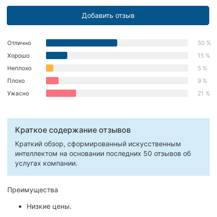
Херсон
Добавить отзыв
Полтава
Отлично
50 %
Чернигов
Хорошо
15 %
Неплохо
5 %
Черкассы
Плохо
9 %
Черновцы
Ужасно
21 %
Сумы
Краткое содержание отзывов
Ивано-
Краткий обзор, сформированный искусственным
Франковск
интеллектом на основании последних 50 отзывов об
услугах компании.
Луцк
Ужгород
Преимущества
Низкие цены.
Карпаты