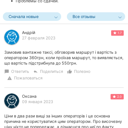
Проблемы со сдачей.
Сначала новые
Все отзывы
Андрій
1.7
27 февраля 2023
Замовив вантажне таксі, обговорив маршрут і вартість з
оператором 360грн, коли проїхав маршрут, то виявляється,
що вартість підстрибнула до 550грн.
Ответить
Поделиться
Полезно
chat_bubble
reply
thumb_up_alt
Пожаловаться
warning
Оксана
2.0
09 января 2023
Ціни в два рази вищі за інших операторів і це основна
причина не користуватися цим оператором. Про височезну
ціну ніхто не попереджає, а дізнаєшся про неї по факту