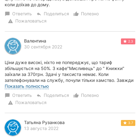
коли доїхав до дому.
Ответить
Поделиться
Полезно
chat_bubble
reply
thumb_up_alt
Пожаловаться
warning
Валентина
2.3
30 сентября 2022
Ціни дуже високі, ніхто не попереджує, що тариф
збільшується на 50%. З кафе"Мисливець" до " Книжки"
заїхали за 370грн. Здачі у таксиста немає. Коли
зателефонували на службу, почули тільки хамство. Завжди
користувались Бліц, дуже розчаровані. Ціни так...
Показать полностью
Ответить
Поделиться
Полезно
chat_bubble
reply
thumb_up_alt
Пожаловаться
warning
Татьяна Рузанкова
3.7
13 августа 2022