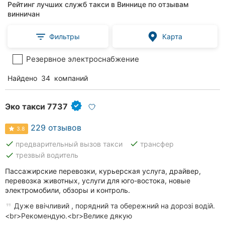
Рейтинг лучших служб такси в Виннице по отзывам
винничан
Фильтры
Карта
Резервное электроснабжение
Найдено
34
компаний
Эко такси 7737
229 отзывов
3.8
done
done
предварительный вызов такси
трансфер
done
трезвый водитель
Пассажирские перевозки, курьерская услуга, драйвер,
перевозка животных, услуги для юго-востока, новые
электромобили, обзоры и контроль.
Дуже ввічливий , порядний та обережний на дорозі водій.
<br>Рекомендую.<br>Велике дякую