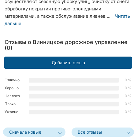
осуществляют сезонную уборку улиц, очистку от снега,
Ровно
обработку покрытия противогололедными
материалами, а также обслуживание ливнев ...
Читать
Одесса
дальше
Кропивницкий
Отзывы о Винницкое дорожное управление
Киев
(0)
Харьков
Добавить отзыв
Запорожье
Отлично
0 %
Днепр
Хорошо
0 %
Неплохо
0 %
Львов
Плохо
0 %
Кривой
Ужасно
0 %
Рог
Николаев
Сначала новые
Все отзывы