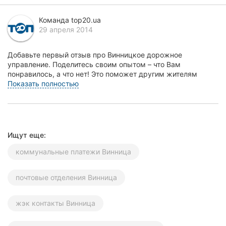
Херсон
Команда top20.ua
29 апреля 2014
Полтава
Чернигов
Добавьте первый отзыв про Винницкое дорожное
управление. Поделитесь своим опытом – что Вам
понравилось, а что нет! Это поможет другим жителям
Черкассы
Винницы...
Показать полностью
Черновцы
Сумы
Ищут еще:
Ивано-
Франковск
коммунальные платежи Винница
Луцк
почтовые отделения Винница
Ужгород
жэк контакты Винница
Карпаты