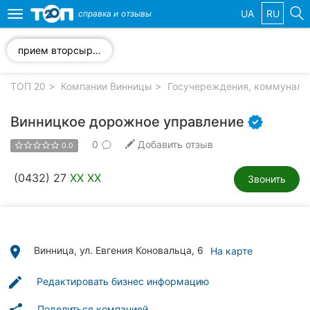
UA
RU
справка и
отзывы
Toggle
navigation
прием вторсырья
Избранные
компании
ТОП 20
Компании Винницы
Госучереждения, коммуналь
Винницкое дорожное управление
0
Добавить отзыв
0.0
Популярные
рубрики:
(0432) 27
XX XX
Звонить
Стоматологии
Ветеринарные
клиники
place
Винница, ул. Евгения Коновальца, 6
На карте
Частные
edit
Редактировать бизнес информацию
клиники
Поделиться компанией