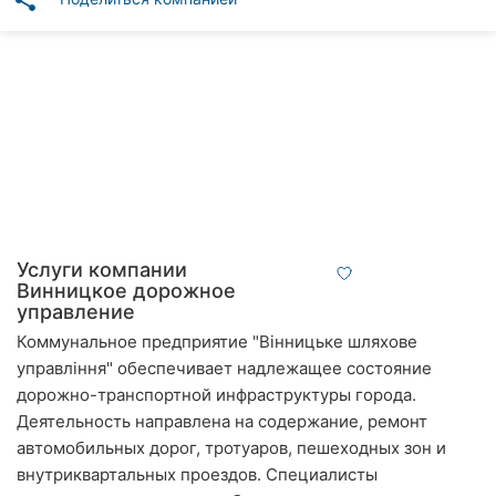
share
Автошколы
Рестораны
Все
рубрики
Все
Услуги компании
города:
Винницкое дорожное
управление
Винница
Коммунальное предприятие "Вінницьке шляхове
управління" обеспечивает надлежащее состояние
Житомир
дорожно-транспортной инфраструктуры города.
Деятельность направлена на содержание, ремонт
Тернополь
автомобильных дорог, тротуаров, пешеходных зон и
Хмельницкий
внутриквартальных проездов. Специалисты