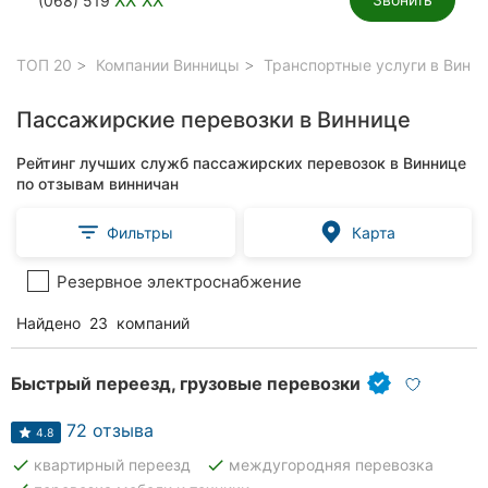
(068) 519
ТОП 20
Компании Винницы
Транспортные услуги в Винн
Пассажирские перевозки в Виннице
Рейтинг лучших служб пассажирских перевозок в Виннице
по отзывам винничан
Фильтры
Карта
Резервное электроснабжение
Найдено
23
компаний
Быстрый переезд, грузовые перевозки
72 отзыва
4.8
done
done
квартирный переезд
междугородняя перевозка