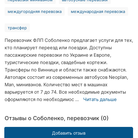
Ровно
междугородняя перевозка
международная перевозка
Одесса
трансфер
Кропивницкий
Перевозчик ФЛП Соболенко предлагает услуги для тех,
Киев
кто планирует переезд или поездки. Доступны
пассажирские перевозки по Украине и Европе,
Харьков
туристические поездки, свадебные кортежи.
Трансферы по Виннице и области также снабжаются.
Запорожье
Автопарк состоит из современных автобусов Neoplan,
Man, минивэнов. Количество мест в машинах
Днепр
варьируется от 7 до 74. Все необходимые документы
Львов
оформляются по необходимос ...
Читать дальше
Кривой
Отзывы о Соболенко, перевозчик (0)
Рог
Николаев
Добавить отзыв