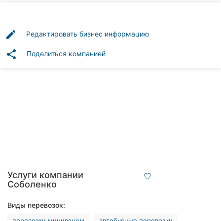
Автошколы
Рестораны
edit
Редактировать бизнес информацию
Все
share
Поделиться компанией
рубрики
Все
города:
Винница
Житомир
Услуги компании
Соболенко
Тернополь
Виды перевозок:
Хмельницкий
перевозки минивэном
автобусные перевозки