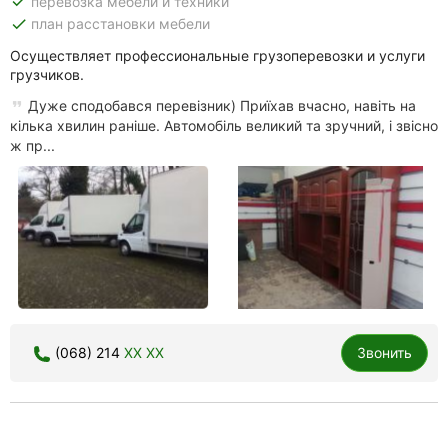
done
перевозка мебели и техники
done
план расстановки мебели
Осуществляет профессиональные грузоперевозки и услуги
грузчиков.
Дуже сподобався перевізник) Приїхав вчасно, навіть на
кілька хвилин раніше. Автомобіль великий та зручний, і звісно
ж пр...
(068) 214
XX XX
Звонить
Opti - 579, оптимальное такси