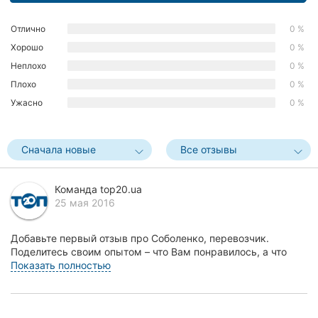
Херсон
Отлично
0 %
Полтава
Хорошо
0 %
Неплохо
0 %
Чернигов
Плохо
0 %
Ужасно
0 %
Черкассы
Черновцы
Сначала новые
Все отзывы
Сумы
Команда top20.ua
Ивано-
25 мая 2016
Франковск
Добавьте первый отзыв про Соболенко, перевозчик.
Луцк
Поделитесь своим опытом – что Вам понравилось, а что
нет! Это поможет другим жителям Винницы сделать...
Показать полностью
Ужгород
Карпаты