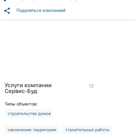
Автошколы
share
Поделиться компанией
Рестораны
Все
рубрики
Все
города:
Услуги компании
Винница
Сервис-Буд
Житомир
Типы объектов:
строительство домов
Тернополь
озеленение территории
строительные работы
Хмельницкий