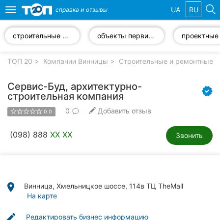
UA
RU
справка и
отзывы
Toggle
navigation
строительные работы
объекты первичного рынка
Избранные
компании
ТОП 20
Компании Винницы
Строительные и ремонтные р
Сервис-Буд, архитектурно-
строительная компания
0
Добавить отзыв
Популярные
0.0
рубрики:
(098) 888
XX XX
Звонить
Стоматологии
Ветеринарные
клиники
place
Винница, Хмельницкое шоссе, 114в ТЦ TheMall
Частные
На карте
клиники
edit
Редактировать бизнес информацию