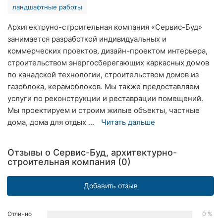
ландшафтные работы
Ровно
Архитектруно-строительная компания «Сервис-Буд»
Одесса
занимается разработкой индивидуальных и
коммерческих проектов, дизайн-проектом интерьера,
Кропивницкий
строительством энергосберегающих каркасных домов
Киев
по канадской технологии, строительством домов из
газоблока, керамоблоков. Мы также предоставляем
Харьков
услуги по реконструкции и реставрации помещений.
Мы проектируем и строим жилые объекты, частные
Запорожье
дома, дома для отдых ...
Читать дальше
Днепр
Отзывы о Сервис-Буд, архитектурно-
Львов
строительная компания (0)
Кривой
Добавить отзыв
Рог
Николаев
Отлично
0 %