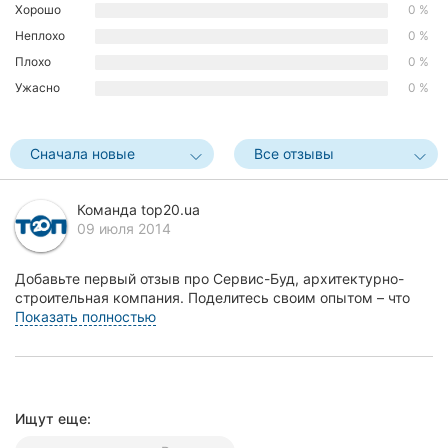
Хорошо
0 %
Херсон
Неплохо
0 %
Плохо
0 %
Полтава
Ужасно
0 %
Чернигов
Черкассы
Сначала новые
Все отзывы
Черновцы
Команда top20.ua
09 июля 2014
Сумы
Добавьте первый отзыв про Сервис-Буд, архитектурно-
Ивано-
строительная компания. Поделитесь своим опытом – что
Франковск
Вам понравилось, а что нет! Это поможет други...
Показать полностью
Луцк
Ужгород
Ищут еще:
Карпаты