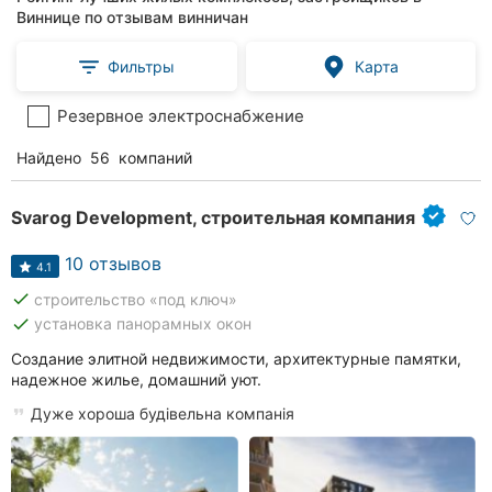
Виннице по отзывам винничан
Фильтры
Карта
Резервное электроснабжение
Найдено
56
компаний
Svarog Development, строительная компания
10 отзывов
4.1
done
строительство «под ключ»
done
установка панорамных окон
Создание элитной недвижимости, архитектурные памятки,
надежное жилье, домашний уют.
Дуже хороша будівельна компанія