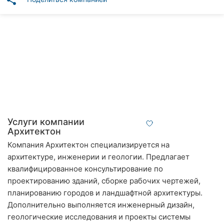
share
Автошколы
Рестораны
Все
рубрики
Все
Услуги компании
города:
Архитектон
Компания Архитектон специализируется на
Винница
архитектуре, инженерии и геологии. Предлагает
квалифицированное консультирование по
Житомир
проектированию зданий, сборке рабочих чертежей,
Тернополь
планированию городов и ландшафтной архитектуры.
Дополнительно выполняется инженерный дизайн,
Хмельницкий
геологические исследования и проекты системы