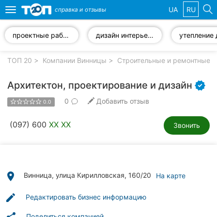
UA
RU
справка и
отзывы
Toggle
navigation
проектные работы
дизайн интерьера
утепление
Избранные
компании
ТОП 20
Компании Винницы
Строительные и ремонтные р
Архитектон, проектирование и дизайн
0
Добавить отзыв
0.0
Популярные
рубрики:
(097) 600
XX XX
Звонить
Стоматологии
Ветеринарные
клиники
place
Винница, улица Кирилловская, 160/20
На карте
Частные
edit
Редактировать бизнес информацию
клиники
Поделиться компанией