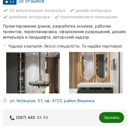
38 отзывов
4.9
done
done
3D визуализация интерьера
дизайн интерьера
done
done
дизайнер интерьера
перепланировка помещения
Проектирование домов, разработка эскизов, рабочих
проектов, перепланировка, оформление разрешений, дизайн
интерьера и ландшафта, авторский надзор.
Чудова компанія. Якісні спеціалісти. Та надійні партнери)
ул. Келецкая, 51, оф. 4723, район Вишенка
(067) 445
XX XX
Звонить