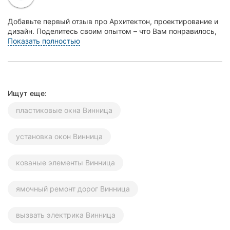
Херсон
Добавьте первый отзыв про Архитектон, проектирование и
дизайн. Поделитесь своим опытом – что Вам понравилось,
Полтава
а что нет! Это поможет другим жителям В...
Показать полностью
Чернигов
Черкассы
Ищут еще:
Черновцы
пластиковые окна Винница
Сумы
установка окон Винница
Ивано-
Франковск
кованые элементы Винница
Луцк
ямочный ремонт дорог Винница
Ужгород
вызвать электрика Винница
Карпаты