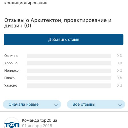
кондиционирования.
Ровно
Одесса
Отзывы о Архитектон, проектирование и
дизайн (0)
Кропивницкий
Добавить отзыв
Киев
Харьков
Отлично
0 %
Хорошо
0 %
Запорожье
Неплохо
0 %
Плохо
0 %
Днепр
Ужасно
0 %
Львов
Кривой
Сначала новые
Все отзывы
Рог
Команда top20.ua
Николаев
01 января 2015