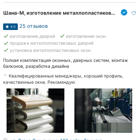
Шана-М, изготовление металлопластиковых окон и дверей
25 отзывов
4.0
done
done
изготовление дверей
изготовление окон
done
продажа металлопластиковых дверей
done
установка металлопластиковых окон
Полная комплектация оконных, дверных систем, монтаж
балконов, разработка дизайна
Квалифицированные менеджеры, хороший профиль,
качественные окна. Рекомендую