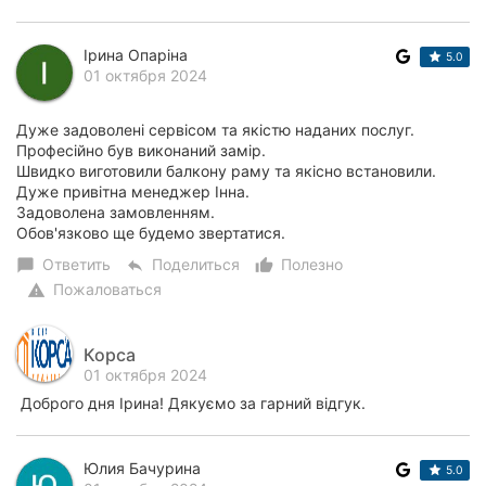
Ірина Опаріна
5.0
01 октября 2024
Дуже задоволені сервісом та якістю наданих послуг.
Професійно був виконаний замір.
Швидко виготовили балкону раму та якісно встановили.
Дуже привітна менеджер Інна.
Задоволена замовленням.
Обов'язково ще будемо звертатися.
Ответить
Поделиться
Полезно
chat_bubble
reply
thumb_up_alt
Пожаловаться
warning
Корса
01 октября 2024
Доброго дня Ірина! Дякуємо за гарний відгук.
Юлия Бачурина
5.0