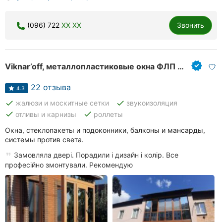
(096) 722
XX XX
Звонить
Viknar’off, металлопластиковые окна ФЛП Ковтун С.М.
22 отзыва
4.3
done
done
жалюзи и москитные сетки
звукоизоляция
done
done
отливы и карнизы
роллеты
Окна, стеклопакеты и подоконники, балконы и мансарды,
системы против света.
Замовляла двері. Порадили і дизайн і колір. Все
професійно змонтували. Рекомендую