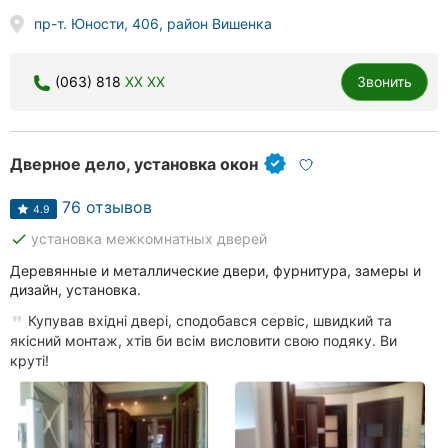
пр-т. Юности, 406, район Вишенка
(063) 818
XX XX
Звонить
Дверное дело, установка окон
76 отзывов
4.9
done
установка межкомнатных дверей
Деревянные и металлические двери, фурнитура, замеры и
дизайн, установка.
Купував вхідні двері, сподобався сервіс, швидкий та
якісний монтаж, хтів би всім висловити свою подяку. Ви
круті!