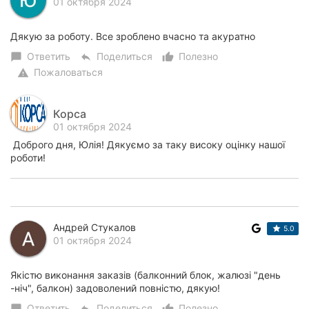
01 октября 2024
Дякую за роботу. Все зроблено вчасно та акуратно
Ответить
Поделиться
Полезно
chat_bubble
reply
thumb_up_alt
Пожаловаться
warning
Корса
01 октября 2024
Доброго дня, Юлія! Дякуємо за таку високу оцінку нашої
роботи!
Андрей Стукалов
5.0
01 октября 2024
Якістю виконання заказів (балконний блок, жалюзі "день
-ніч", балкон) задоволений повністю, дякую!
Ответить
Поделиться
Полезно
chat_bubble
reply
thumb_up_alt