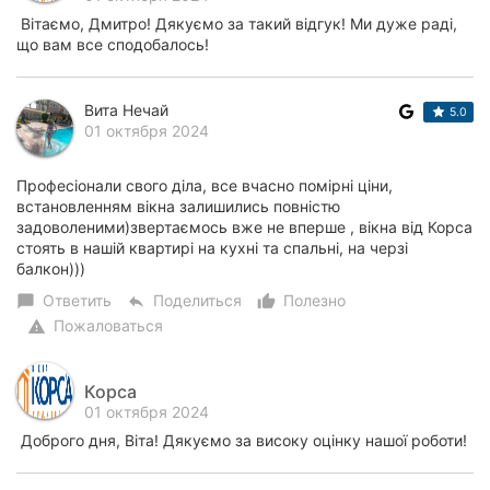
Вітаємо, Дмитро! Дякуємо за такий відгук! Ми дуже раді,
що вам все сподобалось!
Вита Нечай
5.0
01 октября 2024
Професіонали свого діла, все вчасно помірні ціни,
встановленням вікна залишились повністю
задоволеними)звертаємось вже не вперше , вікна від Корса
стоять в нашій квартирі на кухні та спальні, на черзі
балкон)))
Ответить
Поделиться
Полезно
chat_bubble
reply
thumb_up_alt
Пожаловаться
warning
Корса
01 октября 2024
Доброго дня, Віта! Дякуємо за високу оцінку нашої роботи!