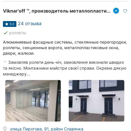
Viknar'off ™, производитель металлопластиковых конструкций
24 отзыва
5.0
done
роллеты
Алюминиевые фасадные системы, стеклянные перегородки,
роллеты, секционные ворота, металлопластиковые окна,
двери, жалюзи.
Замовляв ролети день-ніч, замовлення виконали швидко
та якісно. Монтажники майстри своєї справи. Окреме дякую
менеджеру...
улица Пирогова, 91, район Славянка