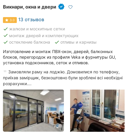
Викнари, окна и двери
13 отзывов
3.0
done
жалюзи и москитные сетки
done
монтаж дверей и комплектующих
done
done
остекление балкона
отливы и карнизы
Изготовление и монтаж ПВХ-окон, дверей, балконных
блоков, перегородок из профиля Veka и фурнитуры GU,
установка подоконников, сеток и отливов.
Замовляли раму на лоджію. Домовилися по телефону,
приїхав замірщик, безкоштовно були зроблені всі необхідні
розрахунки....