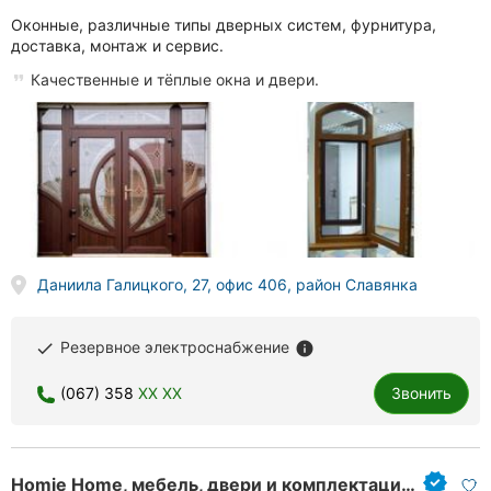
Оконные, различные типы дверных систем, фурнитура,
доставка, монтаж и сервис.
Качественные и тёплые окна и двери.
Даниила Галицкого, 27, офис 406, район Славянка
Резервное электроснабжение
done
info
(067) 358
XX XX
Звонить
Homie Home, мебель, двери и комплектация дома