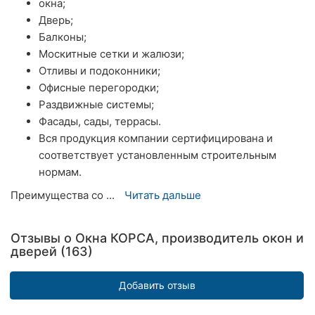
окна;
Херсон
Дверь;
Балконы;
Полтава
Москитные сетки и жалюзи;
Отливы и подоконники;
Чернигов
Офисные перегородки;
Раздвижные системы;
Черкассы
Фасады, сады, террасы.
Черновцы
Вся продукция компании сертифицирована и
соответствует установленным строительным
Сумы
нормам.
Преимущества со ...
Читать дальше
Ивано-
Франковск
Отзывы о Окна КОРСА, производитель окон и
Луцк
дверей (163)
Ужгород
Добавить отзыв
Карпаты