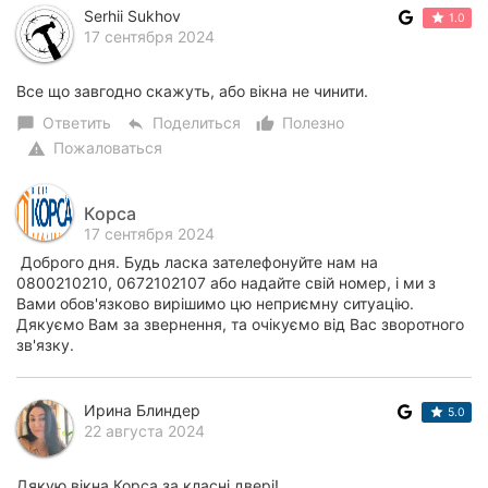
Serhii Sukhov
1.0
17 сентября 2024
Все що завгодно скажуть, або вікна не чинити.
Ответить
Поделиться
Полезно
chat_bubble
reply
thumb_up_alt
Пожаловаться
warning
Корса
17 сентября 2024
Доброго дня. Будь ласка зателефонуйте нам на
0800210210, 0672102107 або надайте свій номер, і ми з
Вами обов'язково вирішимо цю неприємну ситуацію.
Дякуємо Вам за звернення, та очікуємо від Вас зворотного
зв'язку.
Ирина Блиндер
5.0
22 августа 2024
Дякую вікна Корса за класні двері!