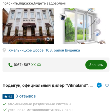
пояснить,підкаже,будете задоволені!
Хмельницкое шоссе, 103, район Вишенка
(067) 587
XX XX
Звонить
Подыгун, официальный дилер "Viknaland", оконные системы
8 отзывов
4.3
done
алюминиевые раздвижные системы
done
установка металлопластиковых окон