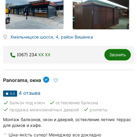
Хмельницкое шоссе, 4, район Вишенка
(067) 234
XX XX
Звонить
Panorama, окна
4 отзыва
5.0
done
done
балкон под ключ
остекление балкона
done
done
продажа межкомнатных дверей
роллеты
Монтаж балконов, окон и дверей, остекление летних террас
для домов и кафе.
Ціна-якість супер! Менеджер все докладно