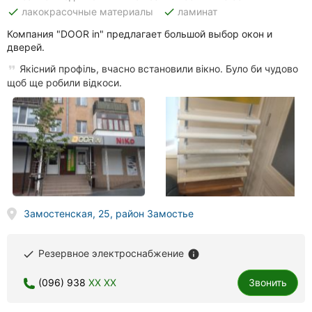
done
done
лакокрасочные материалы
ламинат
Компания "DOOR in" предлагает большой выбор окон и
дверей.
Якісний профіль, вчасно встановили вікно. Було би чудово
щоб ще робили відкоси.
Замостенская, 25, район Замостье
Резервное электроснабжение
done
info
(096) 938
XX XX
Звонить