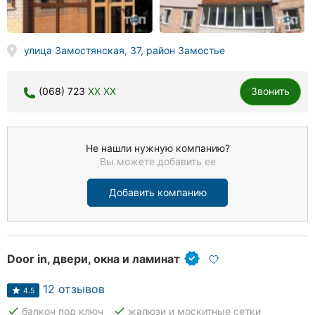
улица Замостянская, 37, район Замостье
(068) 723
XX XX
Звонить
Не нашли нужную компанию?
Вы можете добавить ее
Добавить компанию
Door in, двери, окна и ламинат
12 отзывов
4.5
done
done
балкон под ключ
жалюзи и москитные сетки