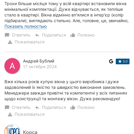
Трохи більше місяця тому у всій квартирі встановили вікна
мінімальної комплектації. Дуже відчувається, як тепліше
стало в квартирі. Вікна відмінно вп'ялися в інтер'єр (колір
підбирали), виглядають стильно. Але, головне, це, звичайно,
економія тепла....
Показать полностью
Ответить
Поделиться
Полезно
chat_bubble
reply
thumb_up_alt
Пожаловаться
warning
Андрей Бублий
5.0
17 октября 2024
Вже кілька років купую вікна у цього виробника і дуже
задоволений їх якістю та швидкістю виконання замовлень.
Менеджери завжди привітні та компетентні у всіх питаннях
щодо конструкції та монтажу вікон. Дуже рекомендую!
Ответить
Поделиться
Полезно
chat_bubble
reply
thumb_up_alt
Пожаловаться
warning
Корса