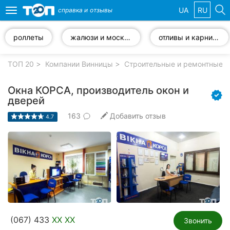
UA
RU
справка и
отзывы
Toggle
navigation
роллеты
жалюзи и москитные сетки
отливы и карнизы
Избранные
компании
ТОП 20
Компании Винницы
Строительные и ремонтные р
Окна КОРСА, производитель окон и
дверей
163
Добавить отзыв
Популярные
4.7
рубрики:
Стоматологии
Ветеринарные
клиники
Частные
клиники
(067) 433
XX XX
Звонить