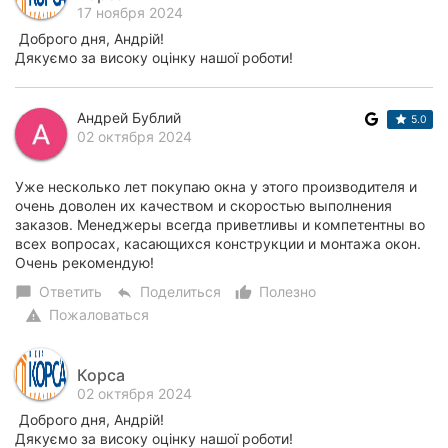
17 ноября 2024
Доброго дня, Андрій!
Дякуємо за високу оцінку нашої роботи!
Андрей Бублий
5.0
02 октября 2024
Уже несколько лет покупаю окна у этого производителя и
очень доволен их качеством и скоростью выполнения
заказов. Менеджеры всегда приветливы и компетентны во
всех вопросах, касающихся конструкции и монтажа окон.
Очень рекомендую!
Ответить
Поделиться
Полезно
chat_bubble
reply
thumb_up_alt
Пожаловаться
warning
Корса
02 октября 2024
Доброго дня, Андрій!
Дякуємо за високу оцінку нашої роботи!