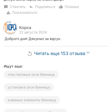
Ответить
Поделиться
Полезно
chat_bubble
reply
thumb_up_alt
Пожаловаться
warning
Корса
22 августа 2024
Доброго дня! Дякуємо за відгук.
Читать еще 153 отзыва
replay
Ищут еще:
пластиковые окна Винница
установка окон Винница
кованые элементы Винница