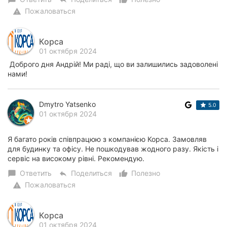
Пожаловаться
warning
Корса
01 октября 2024
Доброго дня Андрій! Ми раді, що ви залишились задоволені
нами!
Dmytro Yatsenko
5.0
01 октября 2024
Я багато років співпрацюю з компанією Корса. Замовляв
для будинку та офісу. Не пошкодував жодного разу. Якість і
сервіс на високому рівні. Рекомендую.
Ответить
Поделиться
Полезно
chat_bubble
reply
thumb_up_alt
Пожаловаться
warning
Корса
01 октября 2024