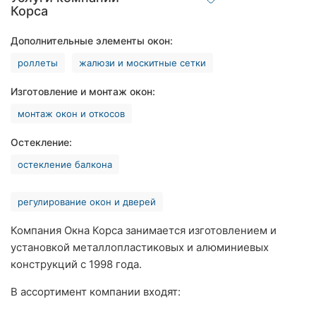
Корса
Ровно
Дополнительные элементы окон:
Одесса
роллеты
жалюзи и москитные сетки
Кропивницкий
Изготовление и монтаж окон:
Киев
монтаж окон и откосов
Харьков
Остекление:
остекление балкона
Запорожье
Днепр
регулирование окон и дверей
Львов
Компания Окна Корса занимается изготовлением и
установкой металлопластиковых и алюминиевых
Кривой
конструкций с 1998 года.
Рог
В ассортимент компании входят:
Николаев