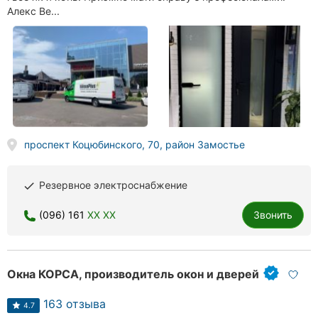
Алекс Ве...
проспект Коцюбинского, 70, район Замостье
Резервное электроснабжение
done
(096) 161
XX XX
Звонить
Окна КОРСА, производитель окон и дверей
163 отзыва
4.7