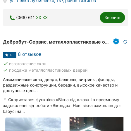
ул. Левка Лукьяненко, 137, район Тяжилов
(068) 611
XX XX
Звонить
Добробут-Сервис, металлопластиковые окна
8 отзывов
4.5
done
изготовление окон
done
продажа металлопластиковых дверей
Алюминиевые окна, двери, балконы, витрины, фасады,
раздвижные конструкции, беседки, высокое качество и
доступные цены.
Скористався функцією «Вікна під ключ» і в приємному
задоволенні від роботи «Віконда». Нові вікна замовляв для
бабусі на...