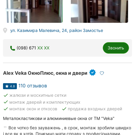
ул. Казимира Малевича, 24, район Замостье
(098) 671
XX XX
Звонить
Alex Veka ОкноПлюс, окна и двери
110 отзывов
4.8
done
жалюзи и москитные сетки
done
монтаж дверей и комплектующих
done
done
монтаж окон и откосов
продажа входных дверей
Металокластикови и алюминиевые окна от ТМ "Veka"
Все чотко без зауважень , в срок, монтаж зробили швидко
і все як я хотів. Приємно мати справу з професіоналами.