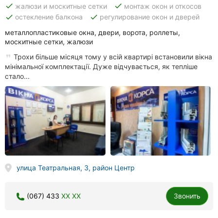
done
done
жалюзи и москитные сетки
монтаж окон и откосов
done
done
остекление балкона
регулирование окон и дверей
металлопластиковые окна, двери, ворота, роллеты,
москитные сетки, жалюзи
Трохи більше місяця тому у всій квартирі встановили вікна
мінімальної комплектації. Дуже відчувається, як тепліше
стало...
улица Театральная, 3, район Центр
(067) 433
XX XX
Звонить