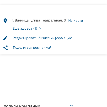
Автошколы
Рестораны
place
г. Винница, улица Театральная, 3
На карте
Все
рубрики
Еще адреса (1)
edit
Редактировать бизнес информацию
share
Поделиться компанией
Все
города:
Винница
Житомир
Тернополь
Хмельницкий
Услуги компании