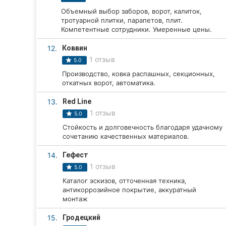
Объемный выбор заборов, ворот, калиток,
Сумы
тротуарной плитки, парапетов, плит.
Компетентные сотрудники. Умеренные цены.
Ивано-Франковск
12.
Коввин
Луцк
1 отзыв
5.0
Производство, ковка распашных, секционных,
Ужгород
откатных ворот, автоматика.
Карпаты
13.
Red Line
1 отзыв
5.0
Стойкость и долговечность благодаря удачному
сочетанию качественных материалов.
14.
Гефест
1 отзыв
5.0
Каталог эскизов, отточенная техника,
антикоррозийное покрытие, аккуратный
монтаж
15.
Гродецкий