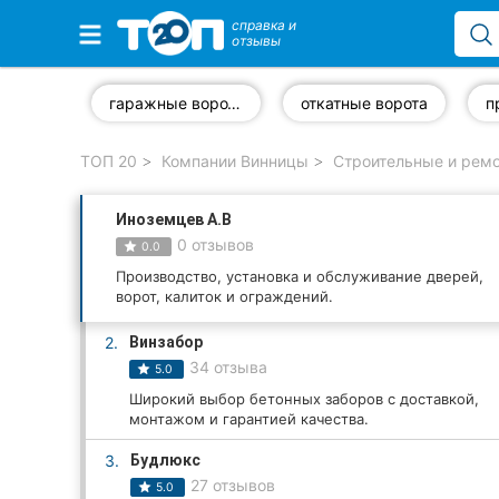
справка и
отзывы
Избранные компании
гаражные ворота
откатные ворота
ТОП 20
Компании Винницы
Строительные и ремо
Популярные рубрики:
Иноземцев А.В
Стоматологии
0 отзывов
0.0
Ветеринарные клиники
Производство, установка и обслуживание дверей,
ворот, калиток и ограждений.
Частные клиники
2.
Винзабор
34 отзыва
5.0
Автошколы
Широкий выбор бетонных заборов с доставкой,
монтажом и гарантией качества.
Рестораны
3.
Будлюкс
Все рубрики
27 отзывов
5.0