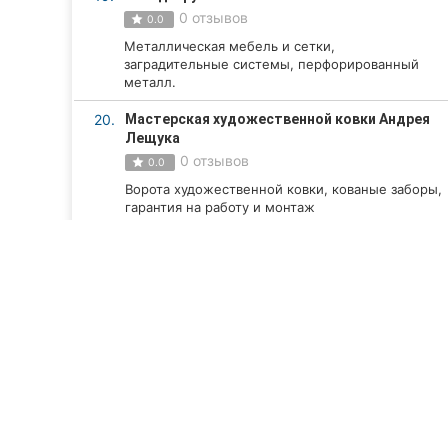
0 отзывов
0.0
Металлическая мебель и сетки,
заградительные системы, перфорированный
металл.
20.
Мастерская художественной ковки Андрея
Лещука
0 отзывов
0.0
Ворота художественной ковки, кованые заборы,
гарантия на работу и монтаж
Смотреть все компании
ТОП 20
Компании Винницы
Строительные и ремо