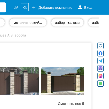
UA
RU
Добавить компанию
Вход
металлический забор
забор-жалюзи
забор из 
ев А.В, ворота
Смотреть все 5