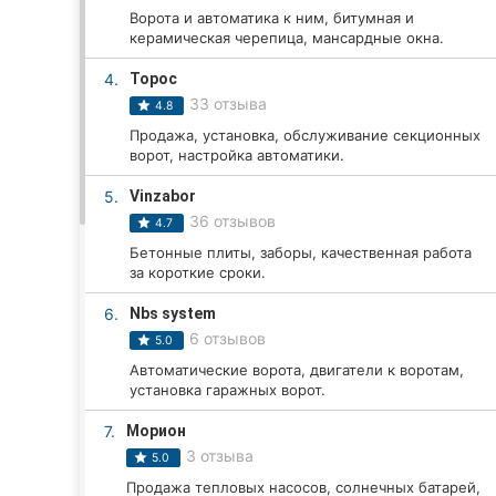
Ворота и автоматика к ним, битумная и
керамическая черепица, мансардные окна.
Все города:
4.
Торос
33 отзыва
4.8
Винница
Продажа, установка, обслуживание секционных
ворот, настройка автоматики.
Житомир
5.
Vinzabor
Тернополь
36 отзывов
4.7
Бетонные плиты, заборы, качественная работа
Хмельницкий
за короткие сроки.
Ровно
6.
Nbs system
6 отзывов
5.0
Одесса
Автоматические ворота, двигатели к воротам,
установка гаражных ворот.
Кропивницкий
7.
Морион
Киев
3 отзыва
5.0
Продажа тепловых насосов, солнечных батарей,