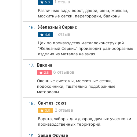
1 отзыв
5.0
Различные виды ворот, двери, окна, жалюзи,
москитные сетки, перегородки, балконы
16.
Железный Сервис
1 отзыв
4.6
Цех по производству металлоконструкций
"Железный Сервис" производит разнообразные
изделия из металла на заказ.
17.
Викона
6 отзывов
2.8
Оконные системы, москитные сетки,
подоконники, тщательно подобранные
материалы.
18.
Синтез-союз
2 отзыва
3.0
Ворота, заборы для дворов, дачных участков и
производственных территорий.
19.
Завод Фрунзе