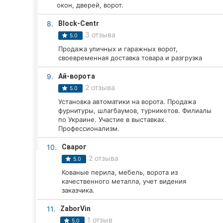
Харьков
окон, дверей, ворот.
Запорожье
8.
Block-Centr
3 отзыва
5.0
Днепр
Продажа уличных и гаражных ворот,
своевременная доставка товара и разгрузка
Львов
9.
Ай-ворота
Кривой Рог
2 отзыва
5.0
Установка автоматики на ворота. Продажа
Николаев
фурнитуры, шлагбаумов, турникетов. Филиалы
по Украине. Участие в выставках.
Профессионализм.
Херсон
10.
Сварог
Полтава
2 отзыва
5.0
Кованые перила, мебель, ворота из
Чернигов
качественного металла, учет видения
заказчика.
Черкассы
11.
ZaborVin
Черновцы
1 отзыв
5.0