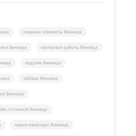
ница
кованые элементы Винница
рика Винница
малярные работы Винница
нница
ондулин Винница
ница
заборы Винница
ика Винница
айн гостинной Винница
а
новые квартиры Винница