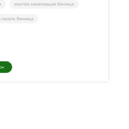
а
монтаж канализации Винница
ю панель Винница
он