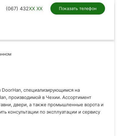
(067) 432
XX XX
Показать телефон
анном
м DoorHan, специализирующимся на
Han, производимой в Чехии. Ассортимент
тавни, двери, а также промышленные ворота и
ть консультации по эксплуатации и сервису