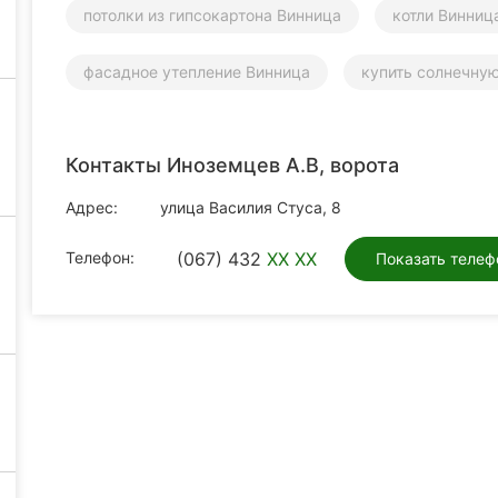
потолки из гипсокартона Винница
котли Винниц
фасадное утепление Винница
купить солнечну
Контакты Иноземцев А.В, ворота
Адрес:
улица Василия Стуса, 8
Телефон:
(067) 432
XX XX
Показать телеф