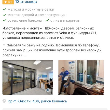
13 отзывов
3.0
done
жалюзи и москитные сетки
done
монтаж дверей и комплектующих
done
done
остекление балкона
отливы и карнизы
Изготовление и монтаж ПВХ-окон, дверей, балконных
блоков, перегородок из профиля Veka и фурнитуры GU,
установка подоконников, сеток и отливов.
Замовляли раму на лоджію. Домовилися по телефону,
приїхав замірщик, безкоштовно були зроблені всі необхідні
розрахунки....
пр-т. Юности, 406, район Вишенка