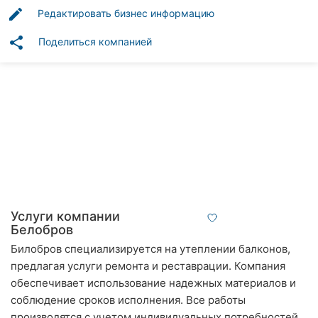
Автошколы
edit
Редактировать бизнес информацию
Рестораны
share
Поделиться компанией
Все
рубрики
Все
города:
Винница
Услуги компании
Белобров
Житомир
Билобров специализируется на утеплении балконов,
предлагая услуги ремонта и реставрации. Компания
Тернополь
обеспечивает использование надежных материалов и
соблюдение сроков исполнения. Все работы
Хмельницкий
производятся с учетом индивидуальных потребностей