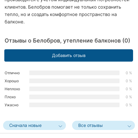
Ровно
клиентов. Белобров помогает не только сохранить
тепло, но и создать комфортное пространство на
Одесса
балконе.
Кропивницкий
Отзывы о Белобров, утепление балконов (0)
Киев
Добавить отзыв
Харьков
Запорожье
Отлично
0 %
Хорошо
0 %
Днепр
Неплохо
0 %
Плохо
0 %
Львов
Ужасно
0 %
Кривой
Рог
Сначала новые
Все отзывы
Николаев