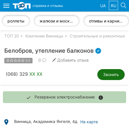
UA
RU
справка и
отзывы
Toggle
navigation
роллеты
жалюзи и москитные сетки
отливы и карнизы
Избранные
компании
ТОП 20
Компании Винницы
Строительные и ремонтные р
Белобров, утепление балконов
0
Добавить отзыв
0.0
Популярные
рубрики:
(068) 329
XX XX
Звонить
Стоматологии
Ветеринарные
Резервное электроснабжение
done
info
клиники
Частные
клиники
place
Винница, Академика Янгеля, 4д
На карте