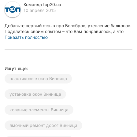
Команда top20.ua
Херсон
10 апреля 2015
Полтава
Добавьте первый отзыв про Белобров, утепление балконов.
Поделитесь своим опытом – что Вам понравилось, а что
Чернигов
нет! Это поможет другим жителям Винницы...
Показать полностью
Черкассы
Черновцы
Ищут еще:
Сумы
пластиковые окна Винница
Ивано-
Франковск
установка окон Винница
Луцк
кованые элементы Винница
Ужгород
ямочный ремонт дорог Винница
Карпаты