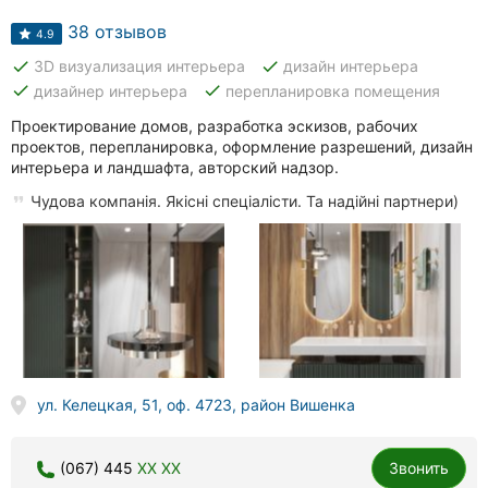
38 отзывов
4.9
done
done
3D визуализация интерьера
дизайн интерьера
done
done
дизайнер интерьера
перепланировка помещения
Проектирование домов, разработка эскизов, рабочих
проектов, перепланировка, оформление разрешений, дизайн
интерьера и ландшафта, авторский надзор.
Чудова компанія. Якісні спеціалісти. Та надійні партнери)
ул. Келецкая, 51, оф. 4723, район Вишенка
(067) 445
XX XX
Звонить