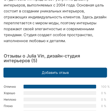
интерьеров, выполняемых с 2004 года. Основная цель
Ровно
состоит в создании уникальных интерьеров,
Одесса
отражающих индивидуальность клиентов. Здесь дизайн
переплетается с миром моды, поэтому интерьеры
Кропивницкий
поражают своей элегантностью и современными
трендами. Студия создает особое пространство,
Киев
наполненное любовью к деталям.
Харьков
Отзывы о Julia Vin, дизайн-студия
Запорожье
интерьеров (5)
Днепр
Добавить отзыв
Львов
Отлично
100 %
Кривой
Хорошо
0 %
Рог
Неплохо
0 %
Николаев
Плохо
0 %