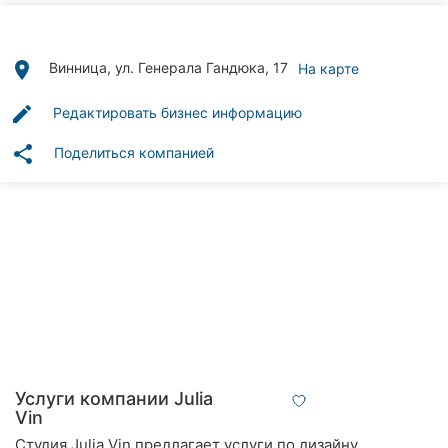
Автошколы
Рестораны
place
Винница, ул. Генерала Гандюка, 17
На карте
Все
edit
Редактировать бизнес информацию
рубрики
share
Поделиться компанией
Все
города:
Винница
Житомир
Тернополь
Услуги компании Julia
Vin
Хмельницкий
Студия Julia Vin предлагает услуги по дизайну