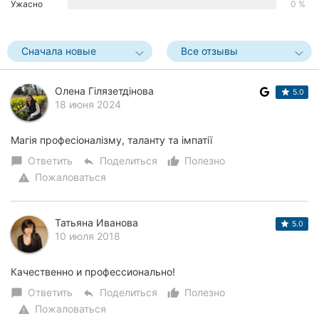
Ужасно
0 %
Херсон
Полтава
Сначала новые
Все отзывы
Чернигов
Олена Гілязетдінова
5.0
18 июня 2024
Черкассы
Черновцы
Магія професіоналізму, таланту та імпатії
Ответить
Поделиться
Полезно
chat_bubble
reply
thumb_up_alt
Сумы
Пожаловаться
warning
Ивано-
Франковск
Татьяна Иванова
5.0
10 июля 2018
Луцк
Качественно и профессионально!
Ужгород
Ответить
Поделиться
Полезно
chat_bubble
reply
thumb_up_alt
Карпаты
Пожаловаться
warning