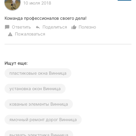
10 июля 2018
Команда профессионалов своего дела!
Ответить
Поделиться
Полезно
chat_bubble
reply
thumb_up_alt
Пожаловаться
warning
Ищут еще:
пластиковые окна Винница
установка окон Винница
кованые элементы Винница
ямочный ремонт дорог Винница
вызвать электрика Винница