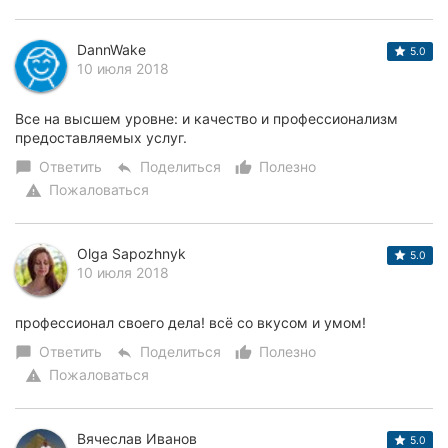
DannWake
5.0
10 июля 2018
Все на высшем уровне: и качество и профессионализм
предоставляемых услуг.
Ответить
Поделиться
Полезно
chat_bubble
reply
thumb_up_alt
Пожаловаться
warning
Olga Sapozhnyk
5.0
10 июля 2018
профессионал своего дела! всё со вкусом и умом!
Ответить
Поделиться
Полезно
chat_bubble
reply
thumb_up_alt
Пожаловаться
warning
Вячеслав Иванов
5.0