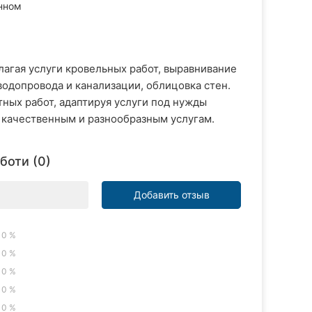
нном
лагая услуги кровельных работ, выравнивание
водопровода и канализации, облицовка стен.
ых работ, адаптируя услуги под нужды
к качественным и разнообразным услугам.
боти (0)
Добавить отзыв
0 %
0 %
0 %
0 %
0 %