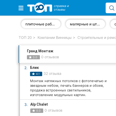
справка и
отзывы
Избранные компании
плиточные работы
малярные и штукатурные работы
ТОП 20
Компании Винницы
Строительные и ремо
Популярные рубрики:
Гранд Монтаж
Стоматологии
0 отзывов
0.0
Ветеринарные клиники
2.
Блик
32 отзыва
4.1
Частные клиники
Монтаж натяжных потолков с фотопечатью и
звездным небом, печать баннеров и обоев,
Автошколы
продажа встроенных светильников,
изготовление модульных картин.
Рестораны
3.
Alp Chalet
Все рубрики
0 отзывов
0.0