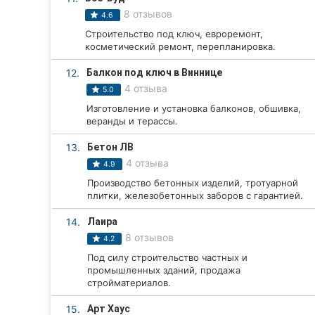
8 отзывов
4.6
Сумы
Строительство под ключ, евроремонт,
косметический ремонт, перепланировка.
Ивано-Франковск
12.
Балкон под ключ в Виннице
Луцк
4 отзыва
5.0
Изготовление и установка балконов, обшивка,
Ужгород
веранды и терассы.
Карпаты
13.
Бетон ЛВ
4 отзыва
4.9
Производство бетонных изделий, тротуарной
плитки, железобетонных заборов с гарантией.
14.
Лаира
8 отзывов
4.2
Под силу строительство частных и
промышленных зданий, продажа
стройматериалов.
15.
Арт Хаус