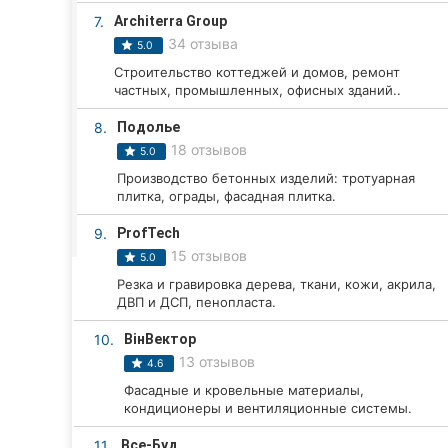
Харьков
7.
Architerra Group
34 отзыва
Запорожье
5.0
Строительство коттеджей и домов, ремонт
Днепр
частных, промышленных, офисных зданий..
8.
Подолье
Львов
18 отзывов
5.0
Кривой Рог
Производство бетонных изделий: тротуарная
плитка, ограды, фасадная плитка.
Николаев
9.
ProfTech
15 отзывов
5.0
Херсон
Резка и гравировка дерева, ткани, кожи, акрила,
ДВП и ДСП, пенопласта.
Полтава
10.
ВінВектор
Чернигов
13 отзывов
4.6
Черкассы
Фасадные и кровельные материалы,
кондиционеры и вентиляционные системы.
Черновцы
11.
Все-Буд