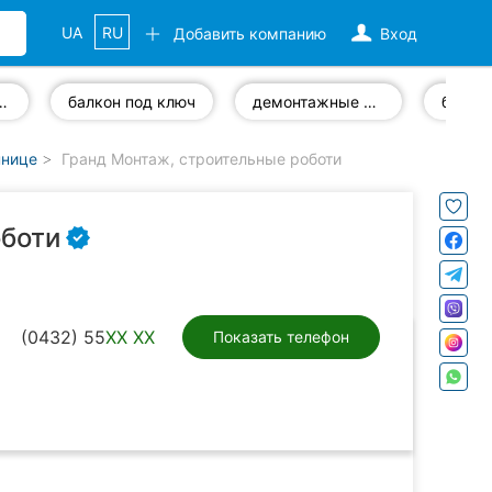
UA
RU
Добавить компанию
Вход
тво «под ключ»
балкон под ключ
демонтажные работы
ннице
Гранд Монтаж, строительные роботи
оботи
(0432) 55
XX XX
Показать телефон