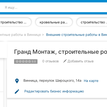
строительство искусственных водоемов
кровельные работы
строительс
нтные работы в Виннице
Внешние строительные работы в Ви
Гранд Монтаж, строительные р
0
отзывов
Добавить отзыв
0.0
place
Винница, переулок Широцкого, 14а
На карте
edit
Редактировать бизнес информацию