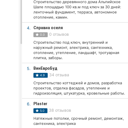
Строительство деревянного дома Альпийское
Шале площадью 100 кв.м под ключ за 30 дней:
ленточный фундамент, терраса, автономное
отопление, камин.
Все города:
4.
Справна оселя
Винница
0 отзывов
0.0
Строительство под ключ, внутренний и
Житомир
наружный ремонт, электрика, сантехника,
отопление, утепление, ландшафт, тротуарная
Тернополь
плитка, заборы.
Хмельницкий
5.
ВинЕвроБуд
34 отзыва
4.9
Ровно
Строительство коттеджей и домов, разработка
проектов, отделка фасадов, утепление и
Одесса
гидроизоляция, штукатурка, кровельные работы.
6.
Plaster
Кропивницкий
38 отзывов
5.0
Киев
Натяжные потолки, срочный ремонт, демонтаж,
сантехника, электрика