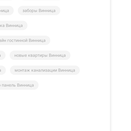
ница
заборы Винница
ика Винница
айн гостинной Винница
а
новые квартиры Винница
а
монтаж канализации Винница
ю панель Винница