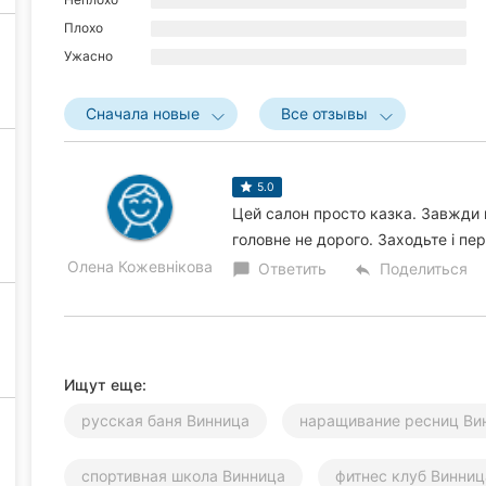
Плохо
Ужасно
Сначала новые
Все отзывы
5.0
Цей салон просто казка. Завжди п
головне не дорого. Заходьте і пе
Олена Кожевнікова
Ответить
Поделиться
chat_bubble
reply
Ищут еще:
русская баня Винница
наращивание ресниц Ви
спортивная школа Винница
фитнес клуб Винниц