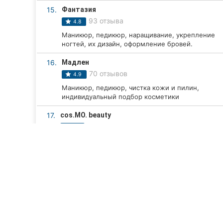
15.
Фантазия
93 отзыва
4.8
Маникюр, педикюр, наращивание, укрепление
ногтей, их дизайн, оформление бровей.
16.
Мадлен
70 отзывов
4.9
Маникюр, педикюр, чистка кожи и пилин,
индивидуальный подбор косметики
17.
cos.MO. beauty
72 отзыва
4.8
маникюр, мужской маникюр, свадебная
прическа, педикюр, покраска волос,
парикмахерская...
18.
Tilo House
47 отзывов
4.9
Лазерная эпиляция, аппаратная коррекция
фигуры.