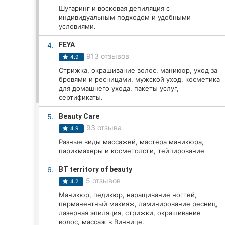
Шугаринг и восковая депиляция с
индивидуальным подходом и удобными
условиями.
Все города:
4.
FEYA
Винница
913 отзывов
4.9
Стрижка, окрашивание волос, маникюр, уход за
Житомир
бровями и ресницами, мужской уход, косметика
для домашнего ухода, пакеты услуг,
Тернополь
сертификаты.
5.
Beauty Care
Хмельницкий
93 отзыва
4.9
Ровно
Разные виды массажей, мастера маникюра,
парикмахеры и косметологи, тейпирование
Одесса
6.
BT territory of beauty
5 отзывов
4.2
Кропивницкий
Маникюр, педикюр, наращивание ногтей,
перманентный макияж, ламинирование ресниц,
Киев
лазерная эпиляция, стрижки, окрашивание
волос, массаж в Виннице.