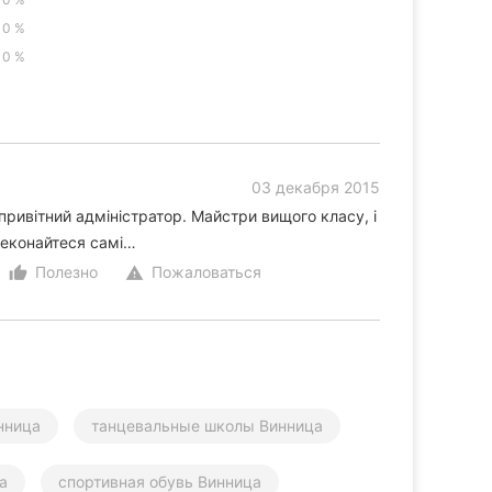
0 %
0 %
03 декабря 2015
ривітний адміністратор. Майстри вищого класу, і
реконайтеся самі…
Полезно
Пожаловаться
thumb_up_alt
warning
нница
танцевальные школы Винница
а
спортивная обувь Винница