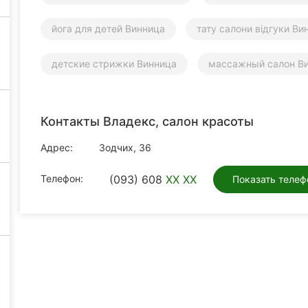
йога для детей Винница
тату салони відгуки Ви
детские стрижки Винница
массажный салон В
Контакты Владекс, салон красоты
Адрес:
Зодчих, 36
Телефон:
(093) 608
XX XX
Показать телеф