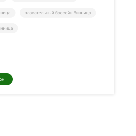
нница
плавательный бассейн Винница
инница
он