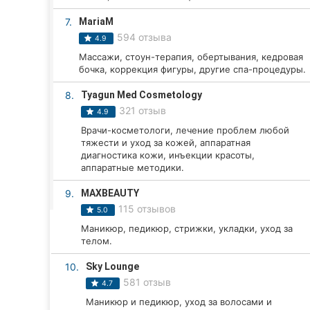
Харьков
7.
MariaM
Запорожье
594 отзыва
4.9
Массажи, стоун-терапия, обертывания, кедровая
Днепр
бочка, коррекция фигуры, другие спа-процедуры.
Львов
8.
Tyagun Med Cosmetology
321 отзыв
4.9
Кривой Рог
Врачи-косметологи, лечение проблем любой
тяжести и уход за кожей, аппаратная
Николаев
диагностика кожи, инъекции красоты,
аппаратные методики.
Херсон
9.
MAXBEAUTY
115 отзывов
Полтава
5.0
Маникюр, педикюр, стрижки, укладки, уход за
Чернигов
телом.
10.
Sky Lounge
Черкассы
581 отзыв
4.7
Черновцы
Маникюр и педикюр, уход за волосами и