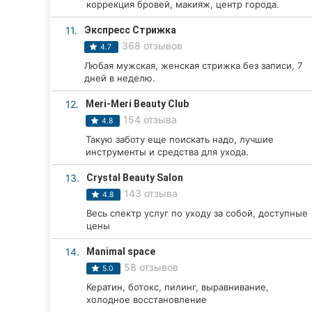
коррекция бровей, макияж, центр города.
Сумы
11.
Экспресс Стрижка
368 отзывов
4.7
Ивано-Франковск
Любая мужская, женская стрижка без записи, 7
дней в неделю.
Луцк
12.
Meri-Meri Beauty Club
Ужгород
154 отзыва
4.8
Карпаты
Такую заботу еще поискать надо, лучшие
инструменты и средства для ухода.
13.
Crystal Beauty Salon
143 отзыва
4.8
Весь спектр услуг по уходу за собой, доступные
цены
14.
Manimal space
58 отзывов
5.0
Кератин, ботокс, пилинг, выравнивание,
холодное восстановление