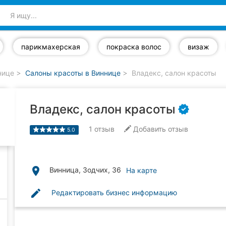
парикмахерская
покраска волос
визаж
нице
Салоны красоты в Виннице
Владекс, салон красоты
Владекс, салон красоты
1
отзыв
Добавить отзыв
5.0
place
Винница, Зодчих, 36
На карте
edit
Редактировать бизнес информацию