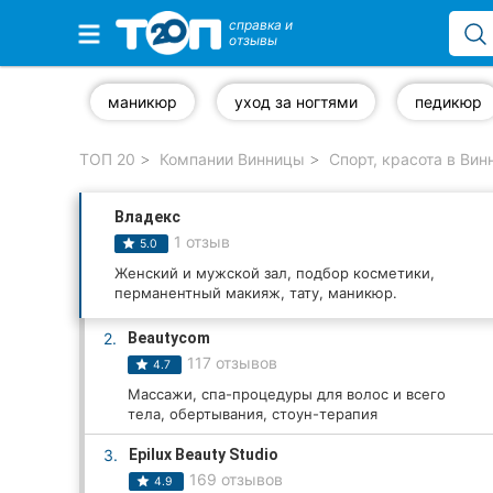
справка и
отзывы
Избранные компании
маникюр
уход за ногтями
педикюр
ТОП 20
Компании Винницы
Спорт, красота в Вин
Популярные рубрики:
Владекс
Стоматологии
1 отзыв
5.0
Ветеринарные клиники
Женский и мужской зал, подбор косметики,
перманентный макияж, тату, маникюр.
Частные клиники
2.
Beautycom
117 отзывов
4.7
Автошколы
Массажи, спа-процедуры для волос и всего
тела, обертывания, стоун-терапия
Рестораны
3.
Epilux Beauty Studio
Все рубрики
169 отзывов
4.9