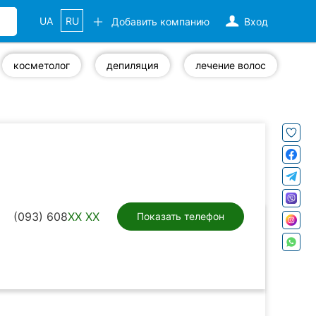
UA
RU
Добавить компанию
Вход
косметолог
депиляция
лечение волос
(093) 608
XX XX
Показать телефон