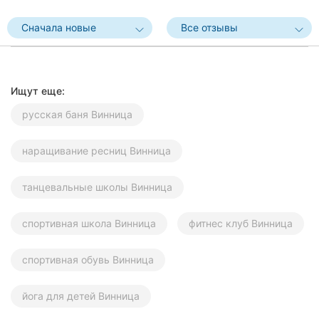
Херсон
Сначала новые
Все отзывы
Полтава
Чернигов
Ищут еще:
Черкассы
русская баня Винница
Черновцы
наращивание ресниц Винница
Сумы
танцевальные школы Винница
Ивано-
Франковск
спортивная школа Винница
фитнес клуб Винница
Луцк
спортивная обувь Винница
Ужгород
йога для детей Винница
Карпаты