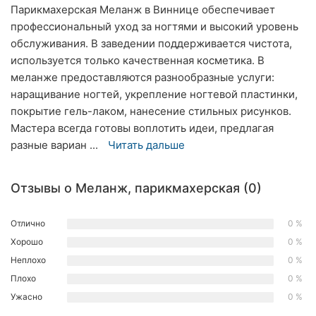
Парикмахерская Меланж в Виннице обеспечивает
Ровно
профессиональный уход за ногтями и высокий уровень
обслуживания. В заведении поддерживается чистота,
Одесса
используется только качественная косметика. В
Кропивницкий
меланже предоставляются разнообразные услуги:
наращивание ногтей, укрепление ногтевой пластинки,
Киев
покрытие гель-лаком, нанесение стильных рисунков.
Мастера всегда готовы воплотить идеи, предлагая
Харьков
разные вариан ...
Читать дальше
Запорожье
Отзывы о Меланж, парикмахерская (0)
Днепр
Отлично
0 %
Львов
Хорошо
0 %
Кривой
Неплохо
0 %
Рог
Плохо
0 %
Ужасно
0 %
Николаев