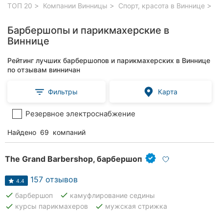
ТОП 20
Компании Винницы
Спорт, красота в Виннице
Б
Барбершопы и парикмахерские в
Виннице
Рейтинг лучших барбершопов и парикмахерских в Виннице
по отзывам винничан
Фильтры
Карта
Резервное электроснабжение
Найдено
69
компаний
The Grand Barbershop, барбершоп
157 отзывов
4.4
done
done
барбершоп
камуфлирование седины
done
done
курсы парикмахеров
мужская стрижка