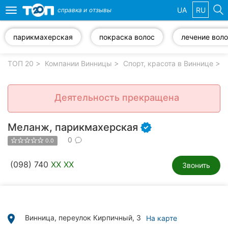
UA
RU
справка и
отзывы
Toggle
navigation
парикмахерская
покраска волос
лечение вол
Избранные
компании
ТОП 20
Компании Винницы
Спорт, красота в Виннице
Деятельность прекращена
Популярные
рубрики:
Меланж, парикмахерская
0
0.0
Стоматологии
(098) 740
XX XX
Звонить
Ветеринарные
клиники
Частные
клиники
place
Винница, переулок Кирпичный, 3
На карте