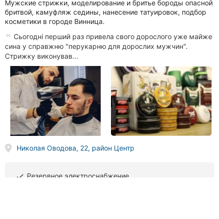
Мужские стрижки, моделирование и бритье бороды опасной
бритвой, камуфляж седины, нанесение татуировок, подбор
косметики в городе Винница.
Сьогодні перший раз привела свого дорослого уже майже
сина у справжню "перукарню для дорослих мужчин".
Стрижку виконував...
Николая Оводова, 22, район Центр
Резервное электроснабжение
done
(096) 265
XX XX
Звонить