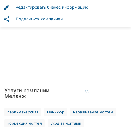
Автошколы
edit
Редактировать бизнес информацию
Рестораны
share
Поделиться компанией
Все
рубрики
Все
города:
Винница
Услуги компании
Меланж
Житомир
Тернополь
парикмахерская
маникюр
наращивание ногтей
коррекция ногтей
уход за ногтями
Хмельницкий