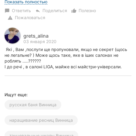
атмосфера, але! дуже не сподобалась якіс...
Показать полностью
Ответить
Поделиться
Полезно
chat_bubble
reply
thumb_up_alt
Пожаловаться
warning
grets_alina
03 января 2020
Які , Вам ,послуги ще пропуновали, якщо не секрет (щось
не легальне? ) Може щось таке, яке в іших салонах не
роблять .....??????
І до речі , в салоні LIGA, майже всі майстри-універсали.
Ищут еще:
русская баня Винница
наращивание ресниц Винница
танцевальные школы Винница