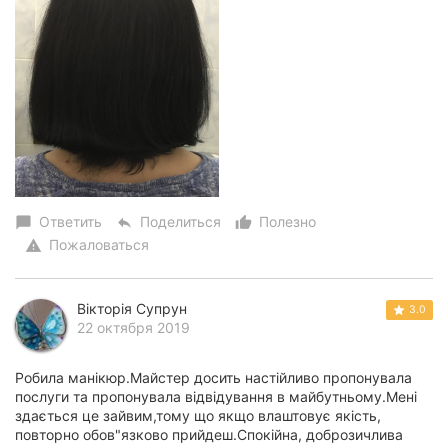
Ответить
Поделиться
Полезно
chat_bubble
reply
thumb_up_alt
Пожаловаться
warning
Вікторія Супрун
3.0
22 октября 2019
Робила манікюр.Майстер досить настійливо пропонувала
послуги та пропонувала відвідування в майбутньому.Мені
здається це зайвим,тому що якщо влаштовує якість,
повторно обов"язково прийдеш.Спокійна, доброзичлива