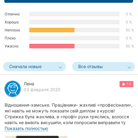
Херсон
Отлично
0 %
Полтава
Хорошо
0 %
Неплохо
50 %
Чернигов
Плохо
0 %
Черкассы
Ужасно
50 %
Черновцы
Сначала новые
Все отзывы
Сумы
Лена
1.0
Ивано-
03 февраля 2020
Франковск
Відношення-хамське. Працівники- жахливі «професіонали»,
Луцк
які навіть не можуть показати свій диплом з курсів!
Стрижка була жахлива, в «профі» руки тряслись, волосся
Ужгород
навіть не вміють висушити, коли попросили виправити ту
пародію яку вони зробили, то к...
Показать полностью
Карпаты