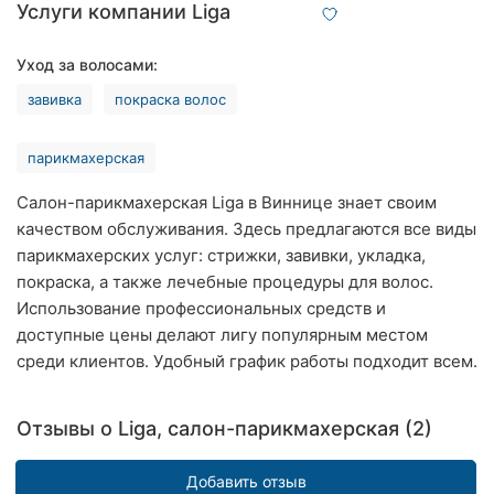
Услуги компании Liga
Ровно
Уход за волосами:
Одесса
завивка
покраска волос
Кропивницкий
парикмахерская
Киев
Салон-парикмахерская Liga в Виннице знает своим
Харьков
качеством обслуживания. Здесь предлагаются все виды
парикмахерских услуг: стрижки, завивки, укладка,
Запорожье
покраска, а также лечебные процедуры для волос.
Днепр
Использование профессиональных средств и
доступные цены делают лигу популярным местом
Львов
среди клиентов. Удобный график работы подходит всем.
Кривой
Рог
Отзывы о Liga, салон-парикмахерская (2)
Николаев
Добавить отзыв