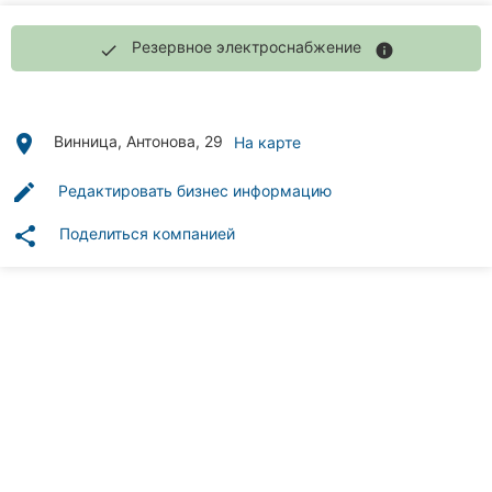
Автошколы
Резервное электроснабжение
done
info
Рестораны
Все
рубрики
place
Винница, Антонова, 29
На карте
edit
Редактировать бизнес информацию
share
Поделиться компанией
Все
города:
Винница
Житомир
Тернополь
Хмельницкий