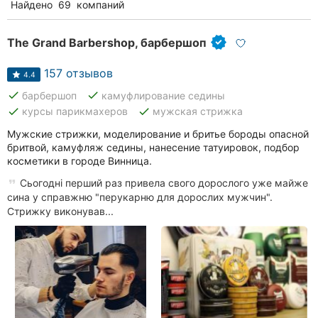
Найдено
69
компаний
The Grand Barbershop, барбершоп
157 отзывов
4.4
done
done
барбершоп
камуфлирование седины
done
done
курсы парикмахеров
мужская стрижка
Мужские стрижки, моделирование и бритье бороды опасной
бритвой, камуфляж седины, нанесение татуировок, подбор
косметики в городе Винница.
Сьогодні перший раз привела свого дорослого уже майже
сина у справжню "перукарню для дорослих мужчин".
Стрижку виконував...