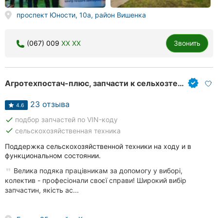
Херсон
проспект Юности, 10а, район Вишенка
Полтава
(067) 009
XX XX
Звонить
Чернигов
Черкассы
Агротехпостач-плюс, запчасти к сельхозтехнике
Черновцы
23 отзыва
4.6
Сумы
done
подбор запчастей по VIN-коду
done
сельскохозяйственная техника
Ивано-
Франковск
Поддержка сельскохозяйственной техники на ходу и в
функциональном состоянии.
Луцк
Велика подяка працівникам за допомогу у виборі,
колектив - професіонали своєї справи! Широкий вибір
Ужгород
запчастин, якість ас...