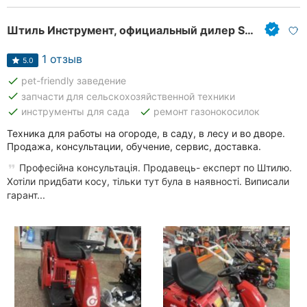
Штиль Инструмент, официальный дилер STIHL
1 отзыв
5.0
done
pet-friendly заведение
done
запчасти для сельскохозяйственной техники
done
done
инструменты для сада
ремонт газонокосилок
Техника для работы на огороде, в саду, в лесу и во дворе.
Продажа, консультации, обучение, сервис, доставка.
Професійна консультація. Продавець- експерт по Штилю.
Хотіли придбати косу, тільки тут була в наявності. Виписали
гарант...