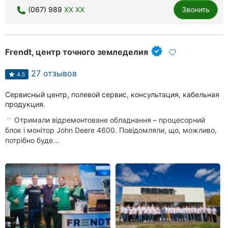
(067) 989
XX XX
Звонить
Ровно
Одесса
Frendt, центр точного земледелия
Кропивницкий
27 отзывов
4.5
Киев
Сервисный центр, полевой сервис, консультация, кабельная
Харьков
продукция.
Запорожье
Отримали відремонтоване обладнання – процесорний
блок і монітор John Deere 4600. Повідомляли, що, можливо,
потрібно буде...
Днепр
Львов
Кривой
Рог
Николаев