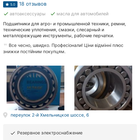
Автошколы
18 отзывов
5.0
done
done
автоаксессуары
масла для автомобилей
Рестораны
Подшипники для агро- и промышленной техники, ремни,
Все
технические уплотнения, смазки, слесарный и
рубрики
металлорежущие инструменты, рабочие перчатки.
Все чесно, швидко. Професіонали! Ціни відмінні плюс
знижки постійним покупцям.
Все
города:
Винница
Житомир
переулок 2-й Хмельницкое шоссе, 6
Тернополь
Резервное электроснабжение
Хмельницкий
done