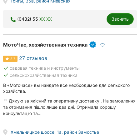
Гонты, 35в, район Киевская
(0432) 55
XX XX
Звонить
МотоЧас, хозяйственная техника
27 отзывов
3.7
done
садовая техника и инструменты
done
сельскохозяйственная техника
В «Моточасе» вы найдете все необходимое для сельского
хозяйства.
Дякую за якісний та оперативну доставку . На замовлення
та отримання пішло лише два дні. Отримала хорошу
консультацію та...
Хмельницкое шоссе, 1а, район Замостье