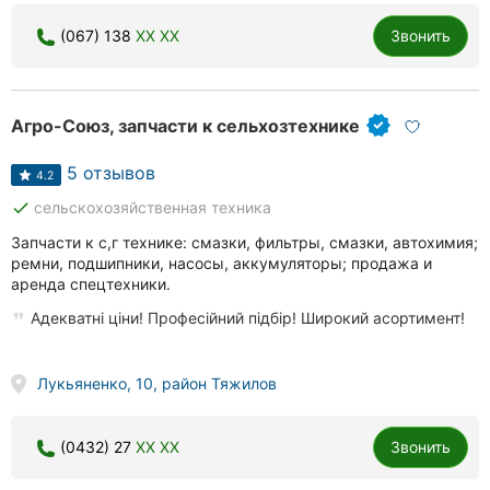
(067) 138
XX XX
Звонить
Агро-Союз, запчасти к сельхозтехнике
5 отзывов
4.2
done
сельскохозяйственная техника
Запчасти к с,г технике: смазки, фильтры, смазки, автохимия;
ремни, подшипники, насосы, аккумуляторы; продажа и
аренда спецтехники.
Адекватні ціни! Професійний підбір! Широкий асортимент!
Лукьяненко, 10, район Тяжилов
(0432) 27
XX XX
Звонить