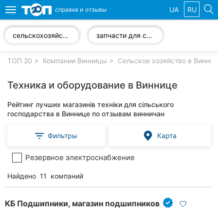
UA
RU
справка и
отзывы
Toggle
navigation
сельскохозяйственная техника
запчасти для сельскохозяйственной техники
Избранные
компании
ТОП 20
Компании Винницы
Сельское хозяйство в Винни
Техника и оборудование в Виннице
Рейтинг лучших магазинів техніки для сільського
Популярные
господарства в Виннице по отзывам винничан
рубрики:
Фильтры
Карта
Стоматологии
Резервное электроснабжение
Ветеринарные
клиники
Найдено
11
компаний
Частные
клиники
КБ Подшипники, магазин подшипников