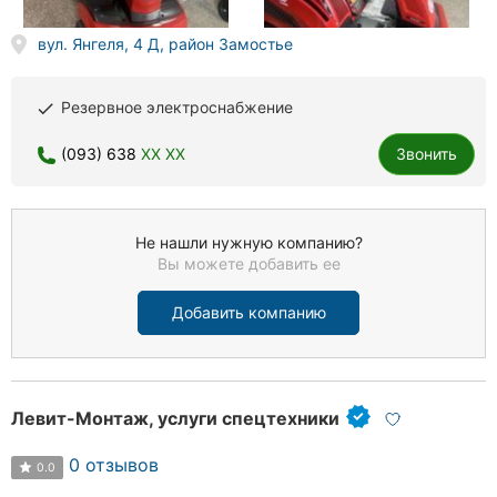
вул. Янгеля, 4 Д, район Замостье
Резервное электроснабжение
done
(093) 638
XX XX
Звонить
Не нашли нужную компанию?
Вы можете добавить ее
Добавить компанию
Левит-Монтаж, услуги спецтехники
0 отзывов
0.0