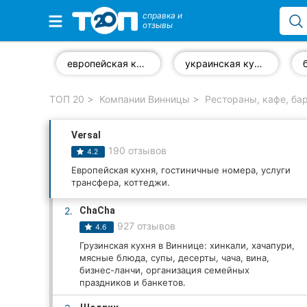
справка и
отзывы
Избранные компании
европейская кухня
украинская кухня
ТОП 20
Компании Винницы
Рестораны, кафе, ба
Популярные рубрики:
Versal
Стоматологии
190 отзывов
4.2
Ветеринарные клиники
Европейская кухня, гостиничные номера, услуги
трансфера, коттеджи.
Частные клиники
2.
ChaCha
927 отзывов
4.6
Автошколы
Грузинская кухня в Виннице: хинкали, хачапури,
мясные блюда, супы, десерты, чача, вина,
Рестораны
бизнес-ланчи, организация семейных
праздников и банкетов.
Все рубрики