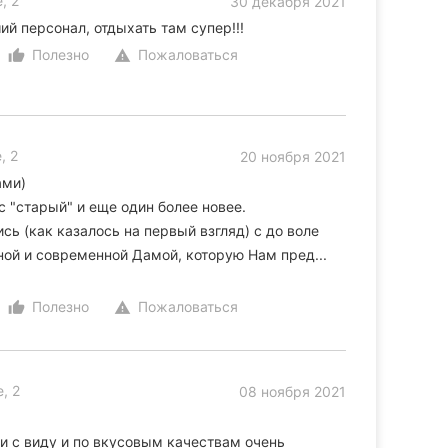
, 2
30 декабря 2021
й персонал, отдыхать там супер!!!
Полезно
Пожаловаться
thumb_up_alt
warning
, 2
20 ноября 2021
ами)
с "старый" и еще один более новее.
сь (как казалось на первый взгляд) с до воле
ной и современной Дамой, которую Нам пред...
Полезно
Пожаловаться
thumb_up_alt
warning
, 2
08 ноября 2021
и с виду и по вкусовым качествам очень