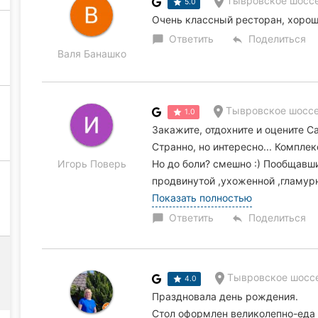
Тывровское шоссе
5.0
Очень классный ресторан, хороши
Ответить
Поделиться
chat_bubble
reply
Валя Банашко
Тывровское шоссе
1.0
Закажите, отдохните и оцените С
Странно, но интересно... Комплек
Игорь Поверь
Но до боли? смешно :) Пообщавши
продвинутой ,ухоженной ,гламур
Показать полностью
Ответить
Поделиться
chat_bubble
reply
Тывровское шоссе
4.0
Праздновала день рождения.
Стол оформлен великолепно-еда 