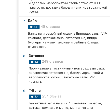
Харьков
и деловых мероприятий стоимостью от 1000
грн/гостя, доставка блюд и напитков грузинской
Запорожье
кухни.
7.
БоЯр
Днепр
45 отзывов
4.1
Львов
Банкеты и семейный отдых в Виннице: залы, VIP-
комната, детская зона, автостоянка, пицца,
бургеры на углях, мясные и рыбные блюда,
Кривой Рог
самовывоз.
Николаев
8.
Затишок
249 отзывов
4.5
Херсон
Проживание в гостиничных номерах, завтраки,
охраняемая автостоянка, блюда украинской и
Полтава
европейской кухни, банкетные залы, VIP-
комнаты.
Чернигов
9.
T-Bone
Черкассы
254 отзыва
4.4
Банкетные залы на 90 и 40 человек, караоке,
Черновцы
детская комната и меню, мангал-столы