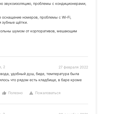
ю звукоизоляцию, проблемы с кондиционерами,
оснащение номеров, проблемы с Wi-Fi,
и зубные щётки.
вольны шумом от корпоративов, мешающим
, 2
27 февраля 2022
 вода, удобный душ, биде, температура была
вилось что рядом есть кладбище, в баре кроме
Полезно
Пожаловаться
thumb_up_alt
warning