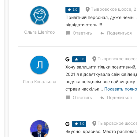
Тывровское шоссе, 2
5.0
Привітний персонал, дуже чемні 
відвідати отель !!!
Ольга Шепітко
Ответить
Поделиться
chat_bubble
reply
Тывровское шоссе
5.0
Хочу залишити тільки позитивний
2021 я відсвяткувала свій ювілей
Лєна Ковальова
подяка всім,всім все найвищому р
страви наскільк...
Показать полн
Ответить
Поделиться
chat_bubble
reply
Тывровское шоссе
5.0
Вкусно, красиво. Место распола