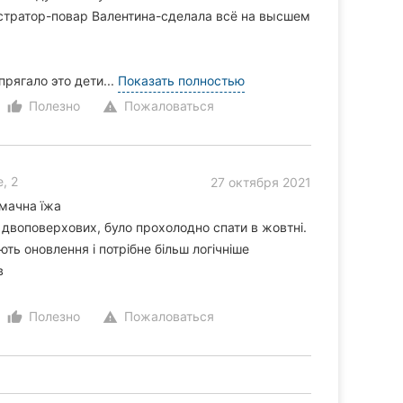
стратор-повар Валентина-сделала всё на высшем
рягало это дети...
Показать полностью
Полезно
Пожаловаться
thumb_up_alt
warning
, 2
27 октября 2021
смачна їжа
двоповерхових, було прохолодно спати в жовтні.
ть оновлення і потрібне більш логічніше
в
Полезно
Пожаловаться
thumb_up_alt
warning