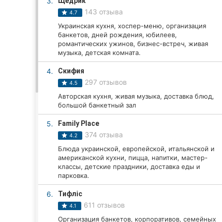
3.
Щедрик
143 отзыва
4.7
Украинская кухня, хоспер-меню, организация
Все города:
банкетов, дней рождения, юбилеев,
романтических ужинов, бизнес-встреч, живая
Винница
музыка, детская комната.
4.
Скифия
Житомир
297 отзывов
4.5
Тернополь
Авторская кухня, живая музыка, доставка блюд,
большой банкетный зал
Хмельницкий
5.
Family Place
374 отзыва
4.2
Ровно
Блюда украинской, европейской, итальянской и
американской кухни, пицца, напитки, мастер-
Одесса
классы, детские праздники, доставка еды и
парковка.
Кропивницкий
6.
Тифліс
Киев
611 отзывов
4.1
Организация банкетов, корпоративов, семейных