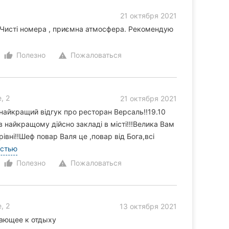
21 октября 2021
.Чисті номера , приємна атмосфера. Рекомендую
Полезно
Пожаловаться
thumb_up_alt
warning
, 2
21 октября 2021
,найкращий відгук про ресторан Версаль!!19.10
,в найкращому дійсно закладі в місті!!!Велика Вам
івні!!Шеф повар Валя це ,повар від Бога,всі
остью
Полезно
Пожаловаться
thumb_up_alt
warning
, 2
13 октября 2021
гающее к отдыху