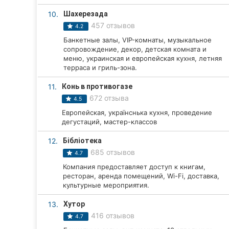
10.
Шахерезада
Сумы
457 отзывов
4.2
Ивано-Франковск
Банкетные залы, VIP-комнаты, музыкальное
сопровождение, декор, детская комната и
Луцк
меню, украинская и европейская кухня, летняя
терраса и гриль-зона.
Ужгород
11.
Конь в противогазе
672 отзыва
4.5
Карпаты
Европейская, українснька кухня, проведение
дегустаций, мастер-классов
12.
Бібліотека
685 отзывов
4.7
Компания предоставляет доступ к книгам,
ресторан, аренда помещений, Wi-Fi, доставка,
культурные мероприятия.
13.
Хутор
416 отзывов
4.7