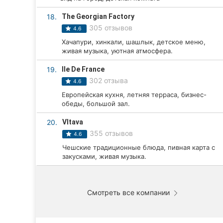
18.
The Georgian Factory
305 отзывов
4.6
Хачапури, хинкали, шашлык, детское меню,
живая музыка, уютная атмосфера.
19.
Ile De France
302 отзыва
4.6
Европейская кухня, летняя терраса, бизнес-
обеды, большой зал.
20.
Vltava
355 отзывов
4.6
Чешские традиционные блюда, пивная карта с
закусками, живая музыка.
Смотреть все компании