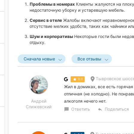
Проблемы в номерах
Клиенты жалуются на плоху
недостаточную уборку и устаревшую мебель.
Сервис в отеле
Жалобы включают неравномерное 
отсутствие мелких удобств, таких как чайники ил
Шум и корпоративы
Некоторые гости были недо
отдыху.
Сначала новые
Все отзывы
Тывровское шоссе
3.0
Жил в домиках, все есть горячая
отличная (не холодно). Не понра
Андрей
алкоголя нечего нет.
Слижевский
Ответить
Поделиться
chat_bubble
reply