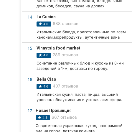
Банкетные залы, вип комната, 10 отдельных
домиков, беседки, сауна на дровах
14.
La Cucina
688 отзывов
4.6
Итальянские блюда, приготовленные по всем
канонам,морепродукты, аутентичные вина
15.
Vinnytsia food market
289 отзывов
4.6
Сочетание различных блюд и кухонь из 8-ми
заведений в 1-м, доставка по городу.
16.
Bella Ciao
407 отзывов
4.6
Итальянская кухня: паста, пицца. высокий
уровень обслуживания и уютная атмосфера.
17.
Новая Провинция
667 отзывов
4.5
Современная украинская кухня, панорамный
вид на город, детская комната