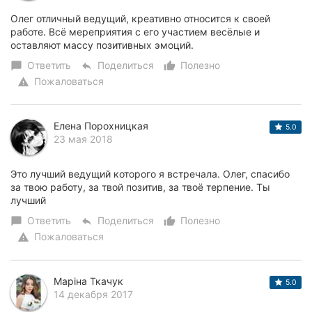
Олег отличный ведущий, креативно относится к своей
работе. Всё мереприятия с его участием весёлые и
оставляют массу позитивных эмоций.
Ответить
Поделиться
Полезно
chat_bubble
reply
thumb_up_alt
Пожаловаться
warning
Елена Порохницкая
5.0
23 мая 2018
Это лучший ведущий которого я встречала. Олег, спасибо
за твою работу, за твой позитив, за твоё терпение. Ты
лучший
Ответить
Поделиться
Полезно
chat_bubble
reply
thumb_up_alt
Пожаловаться
warning
Маріна Ткачук
5.0
14 декабря 2017