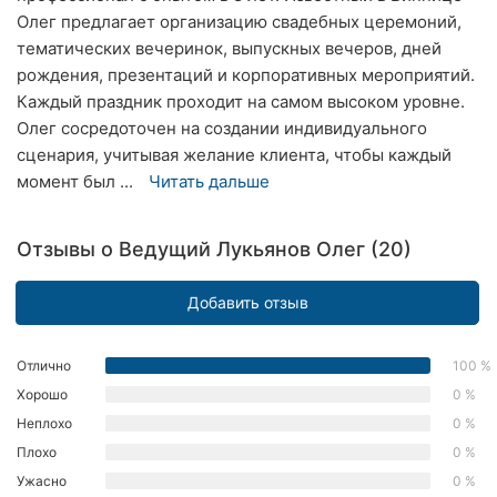
Олег предлагает организацию свадебных церемоний,
Ровно
тематических вечеринок, выпускных вечеров, дней
Одесса
рождения, презентаций и корпоративных мероприятий.
Каждый праздник проходит на самом высоком уровне.
Кропивницкий
Олег сосредоточен на создании индивидуального
сценария, учитывая желание клиента, чтобы каждый
Киев
момент был ...
Читать дальше
Харьков
Отзывы о Ведущий Лукьянов Олег (20)
Запорожье
Добавить отзыв
Днепр
Львов
Отлично
100 %
Хорошо
0 %
Кривой
Неплохо
0 %
Рог
Плохо
0 %
Николаев
Ужасно
0 %