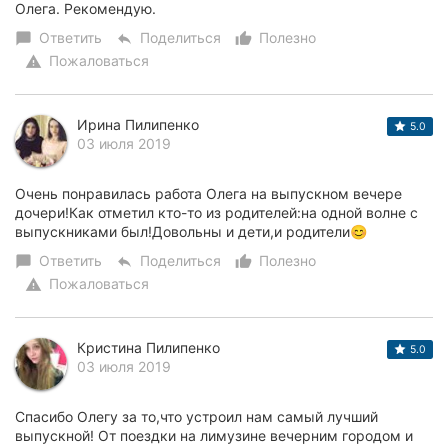
Олега. Рекомендую.
Ответить
Поделиться
Полезно
chat_bubble
reply
thumb_up_alt
Пожаловаться
warning
Ирина Пилипенко
5.0
03 июля 2019
Очень понравилась работа Олега на выпускном вечере
дочери!Как отметил кто-то из родителей:на одной волне с
выпускниками был!Довольны и дети,и родители😊
Ответить
Поделиться
Полезно
chat_bubble
reply
thumb_up_alt
Пожаловаться
warning
Кристина Пилипенко
5.0
03 июля 2019
Спасибо Олегу за то,что устроил нам самый лучший
выпускной! От поездки на лимузине вечерним городом и