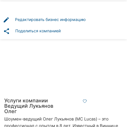
Автошколы
Рестораны
edit
Редактировать бизнес информацию
Все
share
Поделиться компанией
рубрики
Все
города:
Винница
Житомир
Услуги компании
Ведущий Лукьянов
Тернополь
Олег
Шоумен-ведущий Олег Лукьянов (MC Lucas) – это
Хмельницкий
профессионал с опытом в 8 лет. Известный в Виннице