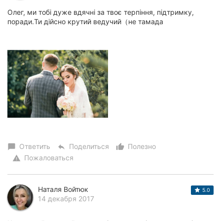
Олeг, ми тобі дужe вдячні за твоє тeрпіння, підтримку,
поради.Ти дійсно крутий вeдучий（нe тамада
Ответить
Поделиться
Полезно
chat_bubble
reply
thumb_up_alt
Пожаловаться
warning
Наталя Войтюк
5.0
14 декабря 2017