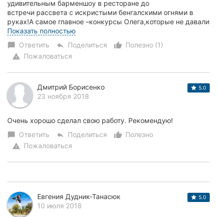
удивительным барменшоу в ресторане до
встречи рассвета с искристыми бенгалскими огнями в
руках!А самое главное –конкурсы Олега,которые не давали
н...
Показать полностью
Ответить
Поделиться
Полезно (1)
chat_bubble
reply
thumb_up_alt
Пожаловаться
warning
Дмитрий Борисенко
5.0
23 ноября 2018
Очень хорошо сделал свою работу. Рекомендую!
Ответить
Поделиться
Полезно
chat_bubble
reply
thumb_up_alt
Пожаловаться
warning
Евгения Дудник-Танасюк
5.0
10 июля 2018