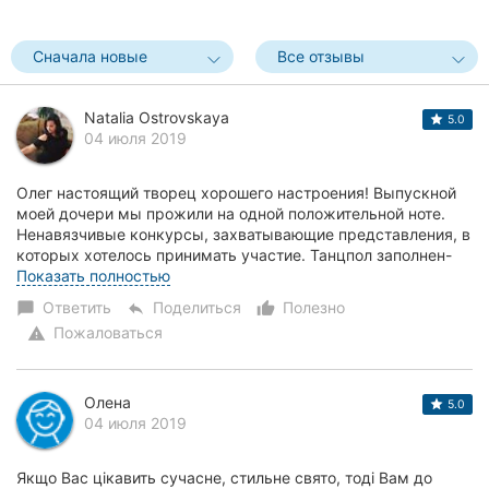
Херсон
Сначала новые
Все отзывы
Полтава
Чернигов
Natalia Ostrovskaya
5.0
04 июля 2019
Черкассы
Олег настоящий творец хорошего настроения! Выпускной
Черновцы
моей дочери мы прожили на одной положительной ноте.
Ненавязчивые конкурсы, захватывающие представления, в
которых хотелось принимать участие. Танцпол заполнен-
Сумы
потому что Олег так здорово всех обье...
Показать полностью
Ивано-
Ответить
Поделиться
Полезно
chat_bubble
reply
thumb_up_alt
Франковск
Пожаловаться
warning
Луцк
Олена
5.0
Ужгород
04 июля 2019
Карпаты
Якщо Вас цікавить сучасне, стильне свято, тоді Вам до