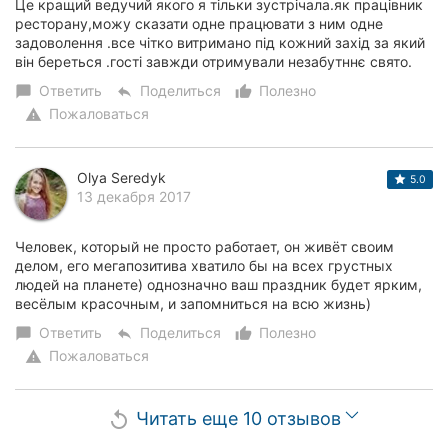
Це кращий ведучий якого я тільки зустрічала.як працівник
ресторану,можу сказати одне працювати з ним одне
задоволення .все чітко витримано під кожний захід за який
він береться .гості завжди отримували незабутннє свято.
Ответить
Поделиться
Полезно
chat_bubble
reply
thumb_up_alt
Пожаловаться
warning
Olya Seredyk
5.0
13 декабря 2017
Человек, который не просто работает, он живёт своим
делом, его мегапозитива хватило бы на всех грустных
людей на планете) однозначно ваш праздник будет ярким,
весёлым красочным, и запомниться на всю жизнь)
Ответить
Поделиться
Полезно
chat_bubble
reply
thumb_up_alt
Пожаловаться
warning
Читать еще 10 отзывов
replay