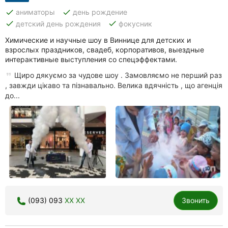
done
done
аниматоры
день рождение
done
done
детский день рождения
фокусник
Химические и научные шоу в Виннице для детских и
взрослых праздников, свадеб, корпоративов, выездные
интерактивные выступления со спецэффектами.
Щиро дякуємо за чудове шоу . Замовляємо не перший раз
, завжди цікаво та пізнавально. Велика вдячність , що агенція
до...
(093) 093
XX XX
Звонить