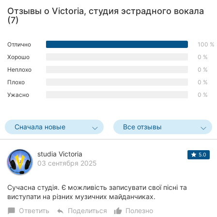
Отзывы о Victoria, студия эстрадного вокала
Херсон
(7)
Полтава
Отлично
100 %
Чернигов
Хорошо
0 %
Неплохо
0 %
Черкассы
Плохо
0 %
Черновцы
Ужасно
0 %
Сумы
Сначала новые
Все отзывы
Ивано-
Франковск
studia Victoria
5.0
03 сентября 2025
Луцк
Ужгород
Сучасна студія. Є можливість записувати свої пісні та
виступати на різних музичних майданчиках.
Карпаты
Ответить
Поделиться
Полезно
chat_bubble
reply
thumb_up_alt