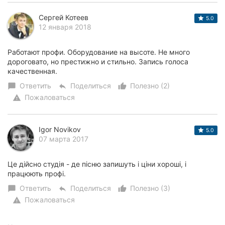
Сергей Котеев
5.0
12 января 2018
Работают профи. Оборудование на высоте. Не много
дороговато, но престижно и стильно. Запись голоса
качественная.
Ответить
Поделиться
Полезно (2)
chat_bubble
reply
thumb_up_alt
Пожаловаться
warning
Igor Novikov
5.0
07 марта 2017
Це дійсно студія - де пісню запишуть і ціни хороші, і
працюють профі.
Ответить
Поделиться
Полезно (3)
chat_bubble
reply
thumb_up_alt
Пожаловаться
warning