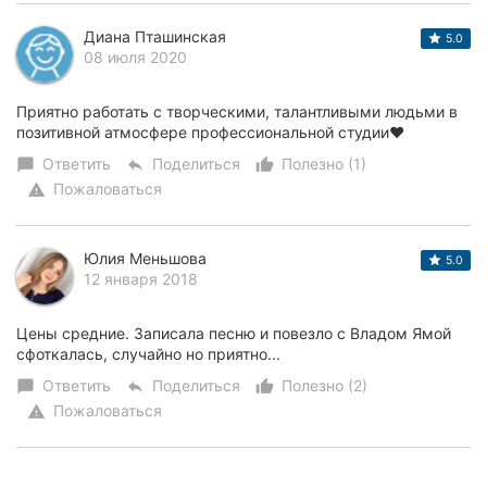
Диана Пташинская
5.0
08 июля 2020
Приятно работать с творческими, талантливыми людьми в
позитивной атмосфере профессиональной студии♥️
Ответить
Поделиться
Полезно (1)
chat_bubble
reply
thumb_up_alt
Пожаловаться
warning
Юлия Меньшова
5.0
12 января 2018
Цены средние. Записала песню и повезло с Владом Ямой
сфоткалась, случайно но приятно...
Ответить
Поделиться
Полезно (2)
chat_bubble
reply
thumb_up_alt
Пожаловаться
warning