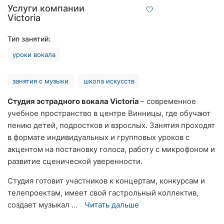
Услуги компании
Ровно
Victoria
Одесса
Тип занятий:
Кропивницкий
уроки вокала
Киев
занятия с музыки
школа искусств
Харьков
Студия эстрадного вокала Victoria
– современное
учебное пространство в центре Винницы, где обучают
Запорожье
пению детей, подростков и взрослых. Занятия проходят
в формате индивидуальных и групповых уроков с
Днепр
акцентом на постановку голоса, работу с микрофоном и
Львов
развитие сценической уверенности.
Студия готовит участников к концертам, конкурсам и
Кривой
Рог
телепроектам, имеет свой гастрольный коллектив,
создает музыкал ...
Читать дальше
Николаев