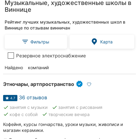
Музыкальные, художественные школы в
Виннице
Рейтинг лучших музыкальных, художественных школ в
Виннице по отзывам винничан
Фильтры
Карта
Резервное электроснабжение
Найдено
24
компаний
Этночары, артпространство
36 отзывов
4.7
done
done
занятия с музыки
занятия с рисования
done
done
кофе с собой
творческие вечера
Кофейня, курсы гончарства, уроки музыки, живописи и
магазин керамики.