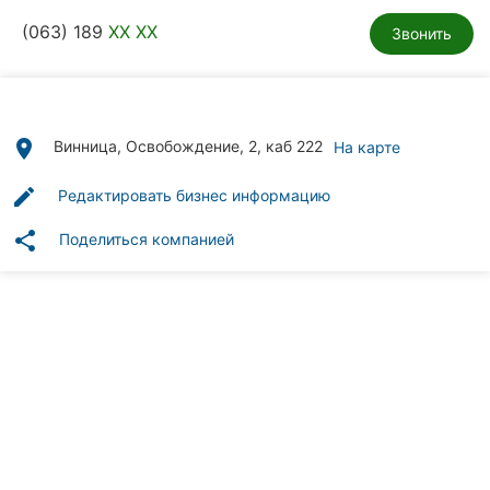
Автошколы
(063) 189
XX XX
Звонить
Рестораны
Все
рубрики
place
Винница, Освобождение, 2, каб 222
На карте
edit
Редактировать бизнес информацию
share
Поделиться компанией
Все
города:
Винница
Житомир
Тернополь
Хмельницкий