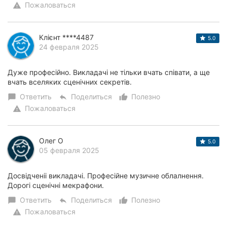
Пожаловаться
warning
Клієнт ****4487
5.0
24 февраля 2025
Дуже професійно. Викладачі не тільки вчать співати, а ще
вчать вселяких сценічних секретів.
Ответить
Поделиться
Полезно
chat_bubble
reply
thumb_up_alt
Пожаловаться
warning
Олег О
5.0
05 февраля 2025
Досвідченіі викладачі. Професійне музичне облалнення.
Дорогі сценічні мекрафони.
Ответить
Поделиться
Полезно
chat_bubble
reply
thumb_up_alt
Пожаловаться
warning