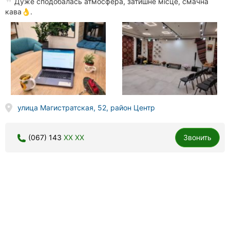
Дуже сподобалась атмосфера, затишне місце, смачна
кава👌.
улица Магистратская, 52, район Центр
(067) 143
XX XX
Звонить
Solo Way, студия вокала
15 отзывов
5.0
Работа с дыханием, дикцией, голосом, интонацией, в студии,