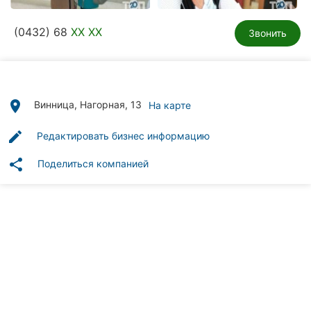
Автошколы
(0432) 68
XX XX
Звонить
Рестораны
Все
рубрики
place
Винница, Нагорная, 13
На карте
edit
Редактировать бизнес информацию
share
Поделиться компанией
Все
города:
Винница
Житомир
Тернополь
Хмельницкий