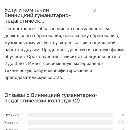
Ровно
Услуги компании
Винницкий гуманитарно-
Одесса
педагогическ...
Предоставляет образование по специальностям
Кропивницкий
дошкольного образования, начальному образованию,
музыкальному искусству, хореографии, социальной
Киев
работе и другим. Предлагает дневную и заочную формы
Харьков
обучения. Срок обучения зависит от специальности от
2 до 3 лет. Имеет современную материально-
Запорожье
техническую базу и квалифицированный
преподавательский состав.
Днепр
Львов
Отзывы о Винницкий гуманитарно-
педагогический колледж (2)
Кривой
Рог
Отлично
0 %
Хорошо
0 %
Николаев