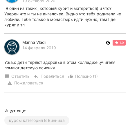
19 октября 2020
Я один из таких_ который курит и материться) и что?
Уверен что и ты не ангелочек. Видно что тебя родители не
любили. Тебе только в монастырь идти нужно, там Где
курят и тп
Marina Vladi
1.0
14 февраля 2019
Ужа,с дети теряют здоровье в этом колледже ,учителя
ломают детскую психику
Ответить
Поделиться
Полезно (1)
chat_bubble
reply
thumb_up_alt
Пожаловаться
warning
Ищут еще:
курсы категория В Винница