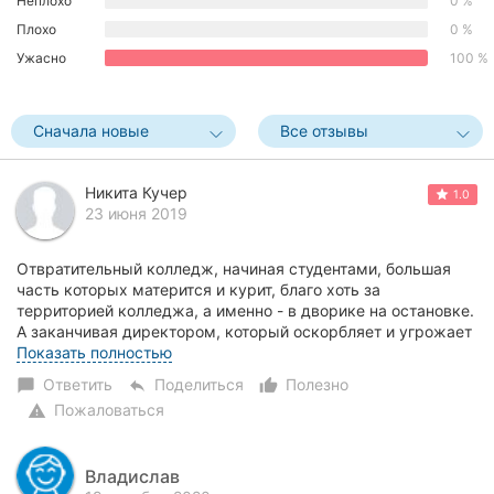
Неплохо
0 %
Херсон
Плохо
0 %
Ужасно
100 %
Полтава
Чернигов
Сначала новые
Все отзывы
Черкассы
Никита Кучер
1.0
Черновцы
23 июня 2019
Сумы
Отвратительный колледж, начиная студентами, большая
часть которых матерится и курит, благо хоть за
Ивано-
территорией колледжа, а именно - в дворике на остановке.
Франковск
А заканчивая директором, который оскорбляет и угрожает
тем студентам, кто планирует забирать д...
Показать полностью
Луцк
Ответить
Поделиться
Полезно
chat_bubble
reply
thumb_up_alt
Пожаловаться
warning
Ужгород
Карпаты
Владислав