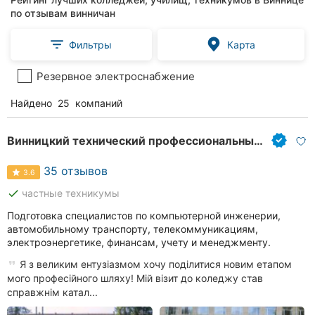
по отзывам винничан
Фильтры
Карта
Резервное электроснабжение
Найдено
25
компаний
Винницкий технический профессиональный колледж
35 отзывов
3.6
done
частные техникумы
Подготовка специалистов по компьютерной инженерии,
автомобильному транспорту, телекоммуникациям,
электроэнергетике, финансам, учету и менеджменту.
Я з великим ентузіазмом хочу поділитися новим етапом
мого професійного шляху! Мій візит до коледжу став
справжнім катал...