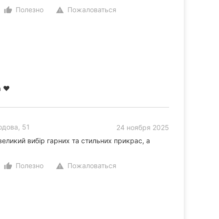
Полезно
Пожаловаться
thumb_up_alt
warning
 ❤️
дова, 51
24 ноября 2025
еликий вибір гарних та стильних прикрас, а
Полезно
Пожаловаться
thumb_up_alt
warning