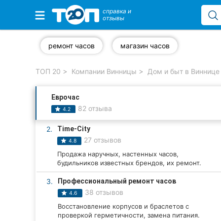
справка и
отзывы
Избранные компании
ремонт часов
магазин часов
ТОП 20
Компании Винницы
Дом и быт в Виннице
Популярные рубрики:
Еврочас
Стоматологии
82 отзыва
4.2
Ветеринарные клиники
2.
Time-City
27 отзывов
4.8
Частные клиники
Продажа наручных, настенных часов,
будильников известных брендов, их ремонт.
Автошколы
3.
Профессиональный ремонт часов
Рестораны
38 отзывов
4.6
Восстановление корпусов и браслетов с
Все рубрики
проверкой герметичности, замена питания.