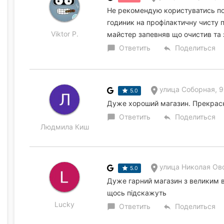
Не рекомендую користуватись по
годиник на профілактичну чисту п
Viktor P.
майстер запевняв що очистив та 
Ответить
Поделиться
chat_bubble
reply
улица Соборная, 
5.0
Дуже хороший магазин. Прекрасн
Ответить
Поделиться
chat_bubble
reply
Людмила Киш
улица Николая Ово
5.0
Дуже гарний магазин з великим 
щось підскажуть
Lucky
Ответить
Поделиться
chat_bubble
reply