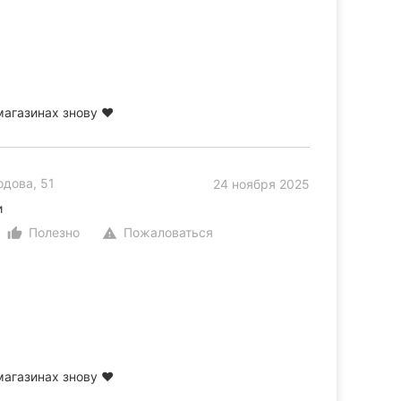
магазинах знову ❤️
дова, 51
24 ноября 2025
и
Полезно
Пожаловаться
thumb_up_alt
warning
магазинах знову ❤️