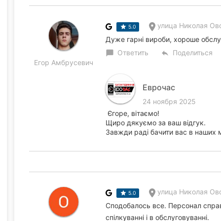
улица Николая Ово
5.0
Дуже гарні вироби, хороше обслу
Ответить
Поделиться
chat_bubble
reply
Егор Амбрусевич
Еврочас
24 ноября 2025
Єгоре, вітаємо!
Щиро дякуємо за ваш відгук.
Завжди раді бачити вас в наших 
улица Николая Ово
5.0
Сподобалось все. Персонал справ
спілкуванні і в обслуговуванні.