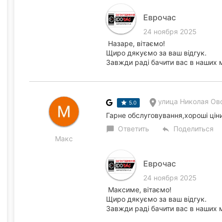
Еврочас
24 ноября 2025
Назаре, вітаємо!
Щиро дякуємо за ваш відгук.
Завжди раді бачити вас в наших 
улица Николая Ово
5.0
Гарне обслуговування,хороші цін
Ответить
Поделиться
chat_bubble
reply
Макс
Еврочас
24 ноября 2025
Максиме, вітаємо!
Щиро дякуємо за ваш відгук.
Завжди раді бачити вас в наших 