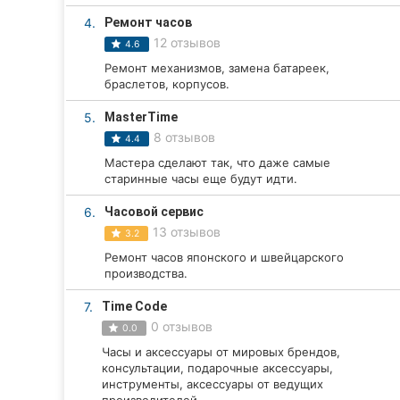
4.
Ремонт часов
12 отзывов
4.6
Все города:
Ремонт механизмов, замена батареек,
браслетов, корпусов.
Винница
5.
MasterTime
Житомир
8 отзывов
4.4
Мастера сделают так, что даже самые
Тернополь
старинные часы еще будут идти.
Хмельницкий
6.
Часовой сервис
13 отзывов
3.2
Ровно
Ремонт часов японского и швейцарского
производства.
Одесса
7.
Time Code
Кропивницкий
0 отзывов
0.0
Часы и аксессуары от мировых брендов,
Киев
консультации, подарочные аксессуары,
инструменты, аксессуары от ведущих