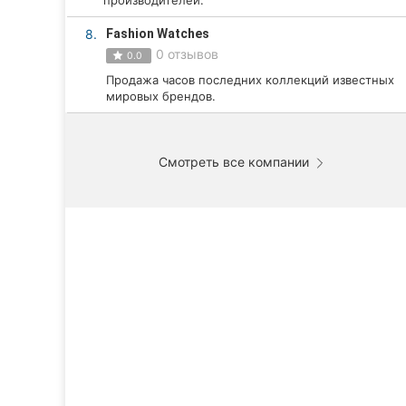
производителей.
Харьков
8.
Fashion Watches
Запорожье
0 отзывов
0.0
Продажа часов последних коллекций известных
Днепр
мировых брендов.
Львов
Кривой Рог
Смотреть все компании
Николаев
Херсон
Полтава
Чернигов
Черкассы
Черновцы