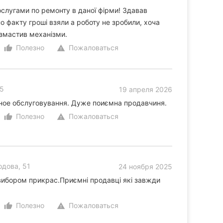
слугами по ремонту в даної фірми! Здавав
о факту гроші взяли а роботу не зробили, хоча
змастив механізми.
Полезно
Пожаловаться
thumb_up_alt
warning
95
19 апреля 2026
ое обслуговування. Дуже поиємна продавчиня.
Полезно
Пожаловаться
thumb_up_alt
warning
дова, 51
24 ноября 2025
вибором прикрас.Приємні продавці які завжди
Полезно
Пожаловаться
thumb_up_alt
warning