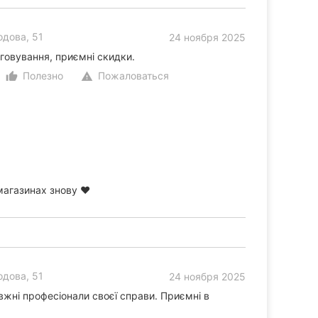
дова, 51
24 ноября 2025
говування, приємні скидки.
Полезно
Пожаловаться
thumb_up_alt
warning
магазинах знову ❤️
дова, 51
24 ноября 2025
жні професіонали своєї справи. Приємні в