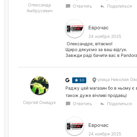
Олександр
Ответить
Поделиться
chat_bubble
reply
Амбрусевич
Еврочас
24 ноября 2025
Олександре, вітаємо!
Щиро дякуємо за ваш відгук.
Завжди раді бачити вас в Pandora
улица Николая Ово
5.0
Раджу цей магазин бо в ньому є в
також дуже вічливі продавці
Сергей Онищук
Ответить
Поделиться
chat_bubble
reply
Еврочас
24 ноября 2025