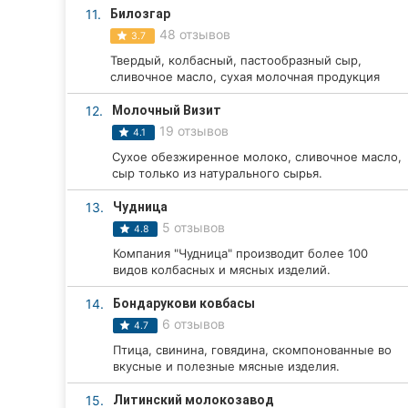
11.
Билозгар
Сумы
48 отзывов
3.7
Твердый, колбасный, пастообразный сыр,
Ивано-Франковск
сливочное масло, сухая молочная продукция
Луцк
12.
Молочный Визит
19 отзывов
4.1
Ужгород
Сухое обезжиренное молоко, сливочное масло,
сыр только из натурального сырья.
Карпаты
13.
Чудница
5 отзывов
4.8
Компания "Чудница" производит более 100
видов колбасных и мясных изделий.
14.
Бондарукови ковбасы
6 отзывов
4.7
Птица, свинина, говядина, скомпонованные во
вкусные и полезные мясные изделия.
15.
Литинский молокозавод