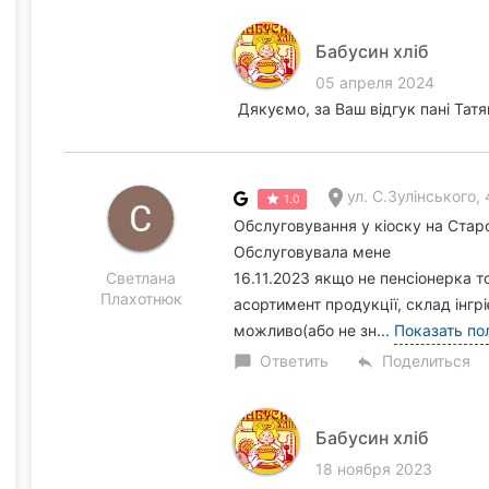
Бабусин хліб
05 апреля 2024
Дякуємо, за Ваш відгук пані Татя
ул. С.Зулінського,
1.0
Обслуговування у кіоску на Старо
Обслуговувала мене
Светлана
16.11.2023 якщо не пенсіонерка т
Плахотнюк
асортимент продукції, склад інгрі
можливо(або не зн...
Показать по
Ответить
Поделиться
chat_bubble
reply
Бабусин хліб
18 ноября 2023