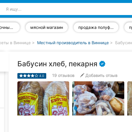
кисломолочные продукты
мясной магазин
продажа полуфабрикатов
кеты в Виннице
Местный производитель в Виннице
Бабусин
Бабусин хлеб, пекарня
19
отзывов
Добавить отзыв
4.0