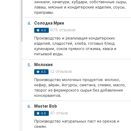
хинкали, хачапури, кубдари, собственные сыры,
лаваш, мясные и кондитерские изделия, соусы,
приправы.
Все города:
4.
Солодка Мрия
675 отзывов
4.0
Винница
Производство и реализация кондитерских
изделий, сладостей, хлеба, готовых блюд
Житомир
кулинарии, соков прямого отжима, кваса и
питьевой воды.
Тернополь
5.
Молокия
Хмельницкий
12 отзывов
4.5
Производство молочных продуктов: молоко,
Ровно
кефир, айран, йогурты, сметана, сливки, масло,
творог из фермерского сырья без добавления
Одесса
консервантов.
6.
Master Bob
Кропивницкий
41 отзыв
4.9
Киев
Производство натуральных паст из орехов и
семян.