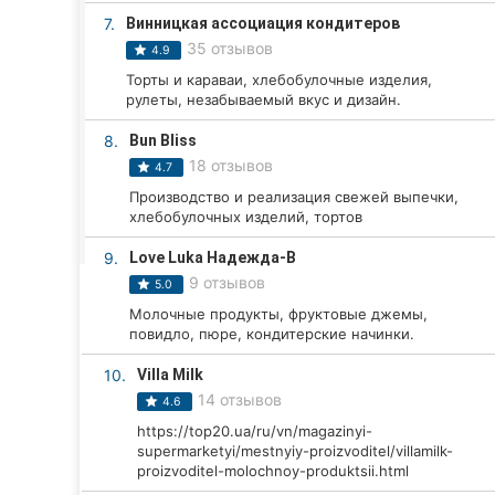
Харьков
7.
Винницкая ассоциация кондитеров
35 отзывов
Запорожье
4.9
Торты и караваи, хлебобулочные изделия,
Днепр
рулеты, незабываемый вкус и дизайн.
8.
Bun Bliss
Львов
18 отзывов
4.7
Кривой Рог
Производство и реализация свежей выпечки,
хлебобулочных изделий, тортов
Николаев
9.
Love Luka Надежда-В
9 отзывов
5.0
Херсон
Молочные продукты, фруктовые джемы,
повидло, пюре, кондитерские начинки.
Полтава
10.
Villa Milk
Чернигов
14 отзывов
4.6
Черкассы
https://top20.ua/ru/vn/magazinyi-
supermarketyi/mestnyiy-proizvoditel/villamilk-
proizvoditel-molochnoy-produktsii.html
Черновцы