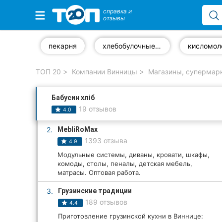
справка и
отзывы
Избранные компании
пекарня
хлебобулочные изделия
ТОП 20
Компании Винницы
Магазины, супермар
Популярные рубрики:
Бабусин хліб
Стоматологии
19 отзывов
4.0
Ветеринарные клиники
2.
MebliRoMax
1393 отзыва
4.9
Частные клиники
Модульные системы, диваны, кровати, шкафы,
комоды, столы, пеналы, детская мебель,
Автошколы
матрасы. Оптовая работа.
Рестораны
3.
Грузинские традиции
189 отзывов
4.4
Все рубрики
Приготовление грузинской кухни в Виннице: