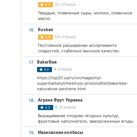
32 отзыва
3.7
Твердые, плавленые сыры, молоко, сливочное
масло.
16.
Roshen
54 отзыва
3.5
Постоянное расширение ассортимента
сладостей, стабильно высокое качество.
17.
BakerBee
4 отзыва
5.0
https://top20.ua/ru/vn/magazinyi-
supermarketyi/mestnyiy-proizvoditel/bakerbee-
naturalnoe-pechene.html
18.
Аграна Фрут Украина
8 отзывов
4.3
Выращивание плодово-ягодных культур,
фруктовые наполнители, замороженные ягоды.
19.
Ивановские колбасы