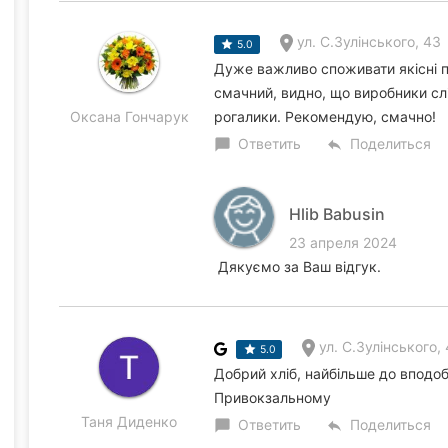
ул. С.Зулінського, 43
5.0
Дуже важливо споживати якісні п
смачний, видно, що виробники сл
Оксана Гончарук
рогалики. Рекомендую, смачно!
Ответить
Поделиться
chat_bubble
reply
Hlib Babusin
23 апреля 2024
Дякуємо за Ваш відгук.
ул. С.Зулінського,
5.0
Добрий хліб, найбільше до вподо
Привокзальному
Таня Диденко
Ответить
Поделиться
chat_bubble
reply