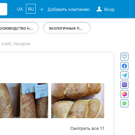
UA
RU
Добавить компанию
Вход
производство напитков
экологичные продукты
 хлеб, пекарня
Смотреть все 11