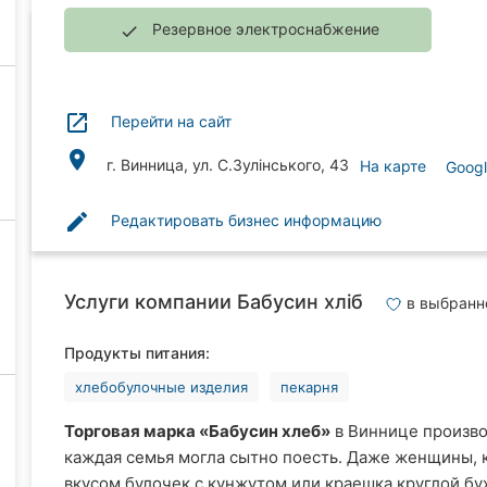
Резервное электроснабжение
done
launch
Перейти на сайт
place
г. Винница, ул. С.Зулінського, 43
На карте
Goog
edit
Редактировать бизнес информацию
Услуги компании Бабусин хліб
в выбранн
Продукты питания:
хлебобулочные изделия
пекарня
Торговая марка «Бабусин хлеб»
в Виннице произво
каждая семья могла сытно поесть. Даже женщины, к
вкусом булочек с кунжутом или краешка круглой бух