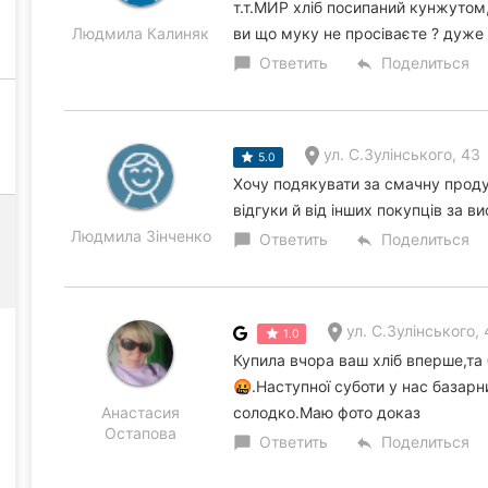
т.т.МИР хліб посипаний кунжутом,
Людмила Калиняк
ви що муку не просіваєте ? дуже
Ответить
Поделиться
chat_bubble
reply
ул. С.Зулінського, 43
5.0
Хочу подякувати за смачну проду
відгуки й від інших покупців за ви
Людмила Зінченко
Ответить
Поделиться
chat_bubble
reply
ул. С.Зулінського,
1.0
Купила вчора ваш хліб вперше,та 
🤬.Наступної суботи у нас базарн
Анастасия
солодко.Маю фото доказ
Остапова
Ответить
Поделиться
chat_bubble
reply