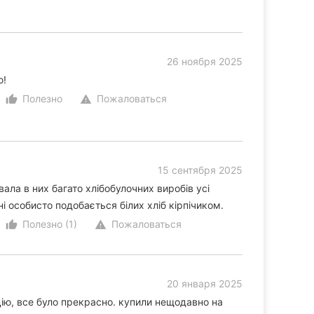
26 ноября 2025
ю!
Полезно
Пожаловаться
thumb_up_alt
warning
15 сентября 2025
ала в них багато хлібобулочних виробів усі
і особисто подобається білих хліб кірпічиком.
Полезно (1)
Пожаловаться
thumb_up_alt
warning
20 января 2025
ю, все було прекрасно. купили нещодавно на