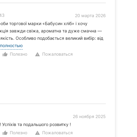
 43
20 марта 2026
роби торгової марки «Бабусин хліб» і хочу
укція завжди свіжа, ароматна та дуже смачна —
кість. Особливо подобається великий вибір: від
 полностью
Полезно
Пожаловаться
thumb_up_alt
warning
26 ноября 2025
Успіхів та подальшого розвитку !
Полезно
Пожаловаться
thumb_up_alt
warning