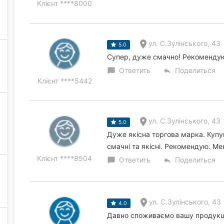
Клієнт ****8000
ул. С.Зулінського, 43
5.0
Супер, дуже смачно! Рекоменду
Ответить
Поделиться
chat_bubble
reply
Клієнт ****5442
ул. С.Зулінського, 43
5.0
Дуже якісна торгова марка. Купув
смачні та якісні. Рекомендую. Мен
Клієнт ****8504
Ответить
Поделиться
chat_bubble
reply
ул. С.Зулінського, 43
4.0
Давно споживаємо вашу продукці