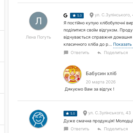
ул. С.Зулінського,
5.0
Я постійно купую хлібобулочні ви
поділитися своїм відгуком. Прод
Лена Погуть
відчувається справжня домашня я
класичного хліба до р...
Показать
Ответить
Поделиться
chat_bubble
reply
Бабусин хліб
20 марта 2026
Дякуємо Вам за відгук !
ул. С.Зулінського, 43
5.0
Дуже смачна продукція! Молодці! 
Ответить
Поделиться
chat_bubble
reply