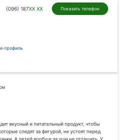
(096) 187
XX XX
Показать телефон
le-профиль
ом
дит вкусный и питательный продукт, чтобы
оторые следят за фигурой, не устоят перед
анки. А детей вообще за уши не оттащить. У