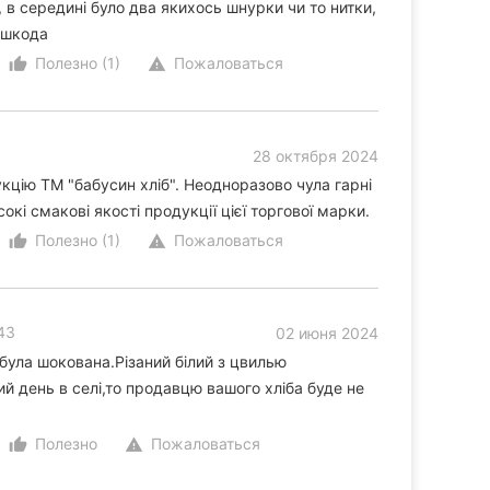
 в середині було два якихось шнурки чи то нитки,
 шкода
Полезно (1)
Пожаловаться
thumb_up_alt
warning
28 октября 2024
кцію ТМ "бабусин хліб". Неодноразово чула гарні
сокі смакові якості продукції цієї торгової марки.
Полезно (1)
Пожаловаться
thumb_up_alt
warning
 43
02 июня 2024
була шокована.Різаний білий з цвилью
ий день в селі,то продавцю вашого хліба буде не
Полезно
Пожаловаться
thumb_up_alt
warning