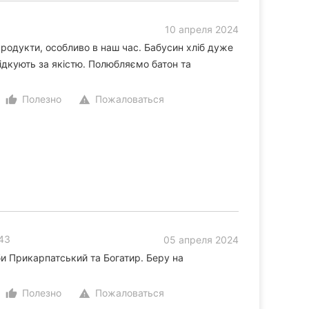
10 апреля 2024
родукти, особливо в наш час. Бабусин хліб дуже
ідкують за якістю. Полюбляємо батон та
Полезно
Пожаловаться
thumb_up_alt
warning
 43
05 апреля 2024
би Прикарпатський та Богатир. Беру на
Полезно
Пожаловаться
thumb_up_alt
warning