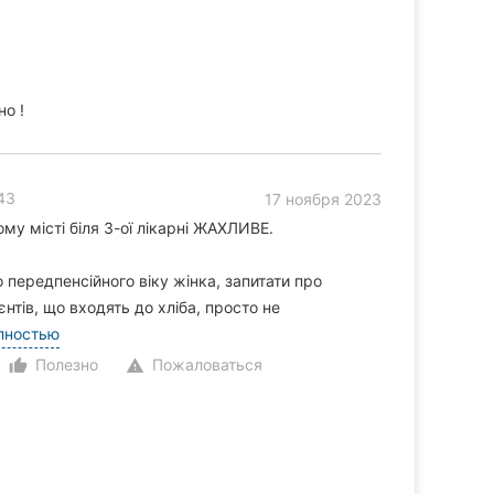
но !
 43
17 ноября 2023
му місті біля 3-ої лікарні ЖАХЛИВЕ.
о передпенсійного віку жінка, запитати про
єнтів, що входять до хліба, просто не
лностью
Полезно
Пожаловаться
thumb_up_alt
warning