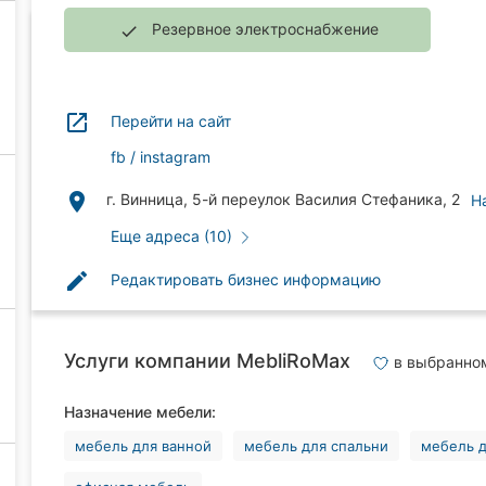
Резервное электроснабжение
done
launch
Перейти на сайт
fb
instagram
place
г. Винница, 5-й переулок Василия Стефаника, 2
Н
Еще адреса (10)
edit
Редактировать бизнес информацию
Услуги компании MebliRoMax
в выбранно
Назначение мебели:
мебель для ванной
мебель для спальни
мебель д