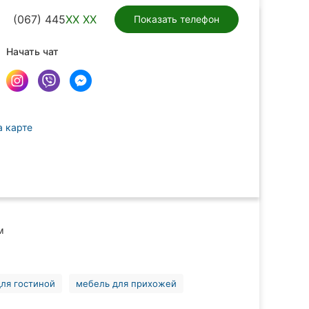
(067) 445
XX XX
Показать телефон
Начать чат
а карте
м
ля гостиной
мебель для прихожей