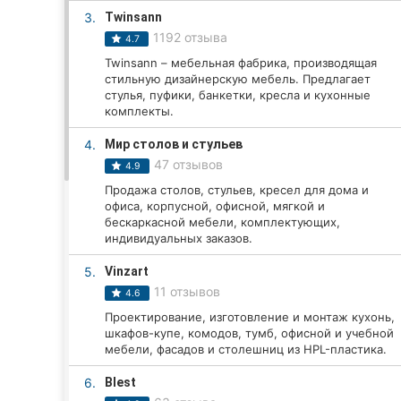
3.
Twinsann
1192 отзыва
4.7
Все города:
Twinsann – мебельная фабрика, производящая
стильную дизайнерскую мебель. Предлагает
Винница
стулья, пуфики, банкетки, кресла и кухонные
комплекты.
Житомир
4.
Мир столов и стульев
47 отзывов
4.9
Тернополь
Продажа столов, стульев, кресел для дома и
офиса, корпусной, офисной, мягкой и
Хмельницкий
бескаркасной мебели, комплектующих,
индивидуальных заказов.
Ровно
5.
Vinzart
Одесса
11 отзывов
4.6
Проектирование, изготовление и монтаж кухонь,
Кропивницкий
шкафов-купе, комодов, тумб, офисной и учебной
мебели, фасадов и столешниц из HPL-пластика.
Киев
6.
Blest