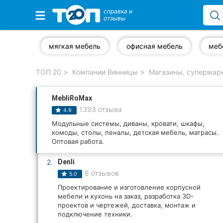
справка и
отзывы
Избранные компании
мягкая мебель
офисная мебель
меб
ТОП 20
Компании Винницы
Магазины, супермар
Популярные рубрики:
MebliRoMax
Стоматологии
1393 отзыва
4.9
Ветеринарные клиники
Модульные системы, диваны, кровати, шкафы,
комоды, столы, пеналы, детская мебель, матрасы.
Оптовая работа.
Частные клиники
2.
Denli
Автошколы
8 отзывов
5.0
Проектирование и изготовление корпусной
Рестораны
мебели и кухонь на заказ, разработка 3D-
проектов и чертежей, доставка, монтаж и
Все рубрики
подключение техники.