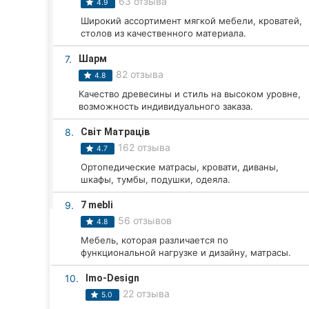
63 отзыва
Харьков
4.9
Широкий ассортимент мягкой мебели, кроватей,
Запорожье
столов из качественного материала.
7.
Шарм
Днепр
82 отзыва
4.8
Львов
Качество древесины и стиль на высоком уровне,
возможность индивидуального заказа.
Кривой Рог
8.
Світ Матраців
162 отзыва
4.7
Николаев
Ортопедические матрасы, кровати, диваны,
шкафы, тумбы, подушки, одеяла.
Херсон
9.
7 mebli
Полтава
56 отзывов
4.8
Чернигов
Мебель, которая различается по
функциональной нагрузке и дизайну, матрасы.
Черкассы
10.
Imo-Design
22 отзыва
5.0
Черновцы