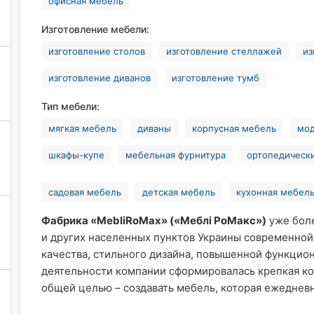
офисная мебель
Изготовление мебели:
изготовление столов
изготовление стеллажей
из
изготовление диванов
изготовление тумб
Тип мебели:
мягкая мебель
диваны
корпусная мебель
мод
шкафы-купе
мебельная фурнитура
ортопедическ
садовая мебель
детская мебель
кухонная мебел
Фабрика «MebliRoMax» («Меблі РоМакс»)
уже боле
и других населенных пунктов Украины современно
качества, стильного дизайна, повышенной функцион
деятельности компании сформировалась крепкая к
общей целью – создавать мебель, которая ежедневно