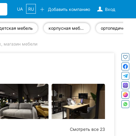
UA
RU
Добавить компанию
Вход
детская мебель
корпусная мебель
ортопедические матрасы
, магазин мебели
Смотреть все 23