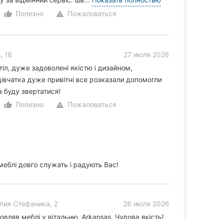
Полезно
Пожаловаться
thumb_up_alt
warning
, 16
27 июля 2026
іл, дуже задоволені якістю і дизайном,
дівчатка дуже привітні все розказали допомогли
а буду звертатися!
Полезно
Пожаловаться
thumb_up_alt
warning
меблі довго служать і радують Вас!
лия Стефаника, 2
26 июля 2026
вляв меблі у вітальню. Arkansas. Чудова якість!