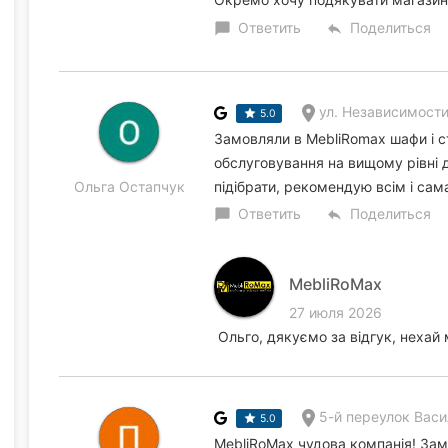
Ответить
Поделиться
chat_bubble
reply
ул. Независимости
5.0
Замовляли в MebliRomax шафи і ст
обслуговування на вищому рівні 
Ольга Остапчук
підібрати, рекомендую всім і сам
Ответить
Поделиться
chat_bubble
reply
MebliRoMax
27 июля 2026
Ольго, дякуємо за відгук, нехай 
5-й переулок Васи
5.0
MebliRoMax чудова компанія! Замо