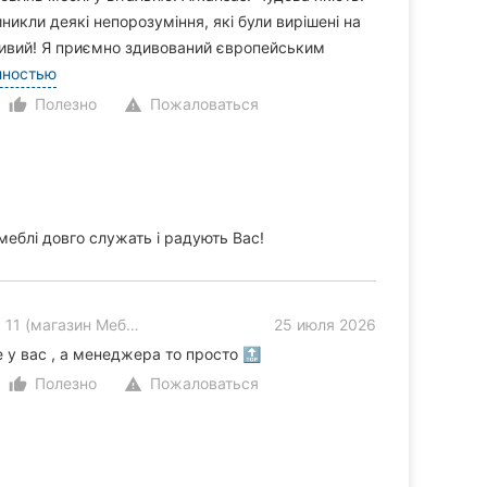
никли деякі непорозуміння, які були вирішені на
ливий! Я приємно здивований європейським
лностью
Полезно
Пожаловаться
thumb_up_alt
warning
меблі довго служать і радують Вас!
агазин Мебли Украины)
25 июля 2026
у вас , а менеджера то просто 🔝
Полезно
Пожаловаться
thumb_up_alt
warning