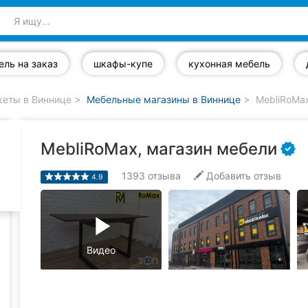
ель на заказ
шкафы-купе
кухонная мебель
кеты в Виннице
Мебельные магазины в Виннице
MebliRoMax
MebliRoMax, магазин мебели
1393
отзыва
Добавить отзыв
4.9
play_arrow
Видео