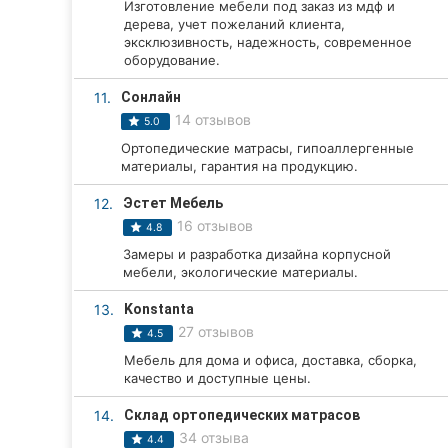
Изготовление мебели под заказ из мдф и
дерева, учет пожеланий клиента,
Сумы
эксклюзивность, надежность, современное
оборудование.
Ивано-Франковск
11.
Сонлайн
Луцк
14 отзывов
5.0
Ортопедические матрасы, гипоаллергенные
Ужгород
материалы, гарантия на продукцию.
Карпаты
12.
Эстет Мебель
16 отзывов
4.8
Замеры и разработка дизайна корпусной
мебели, экологические материалы.
13.
Konstanta
27 отзывов
4.5
Мебель для дома и офиса, доставка, сборка,
качество и доступные цены.
14.
Склад ортопедических матрасов
34 отзыва
4.4