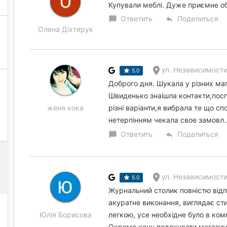
Купували меблі. Дуже приємне о
Ответить
Поделиться
chat_bubble
reply
Олена Діхтярук
ул. Независимости
5.0
Доброго дня. Шукала у різних маг
Швиденько знаішла контакти,пос
женя кока
різні варіанти,я вибрала те що 
нетерпінням чекала свое замовл.
Ответить
Поделиться
chat_bubble
reply
ул. Независимости
5.0
Журнальний столик повністю відпо
акуратне виконання, виглядає сти
Юлія Борисова
легкою, усе необхідне було в ком
Окремо хочу подякувати магазину 