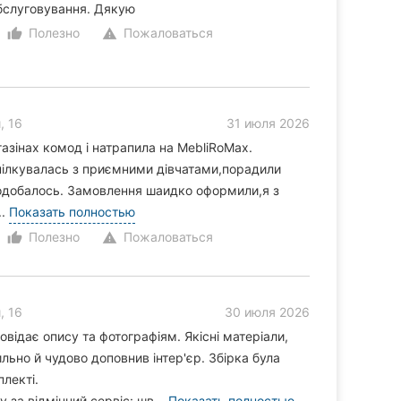
бслуговування. Дякую
Полезно
Пожаловаться
thumb_up_alt
warning
, 16
31 июля 2026
азінах комод і натрапила на MebliRoMax.
пілкувалась з приємними дівчатами,порадили
сподобалось. Замовлення шаидко оформили,я з
..
Показать полностью
Полезно
Пожаловаться
thumb_up_alt
warning
, 16
30 июля 2026
відає опису та фотографіям. Якісні матеріали,
льно й чудово доповнив інтер'єр. Збірка була
плекті.
за відмінний сервіс: шв...
Показать полностью