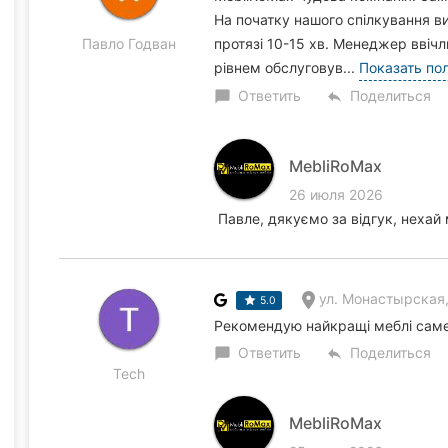
На початку нашого спілкування ви
Павло Годван
протязі 10-15 хв. Менеджер ввіч
рівнем обслуговув...
Показать по
Ответить
Поделиться
chat_bubble
reply
MebliRoMax
26 июля 2026
Павле, дякуємо за відгук, нехай 
ул. Монастырская, 11 (м
5.0
Рекомендую найкращі меблі саме 
Ответить
Поделиться
chat_bubble
reply
Tech
MebliRoMax