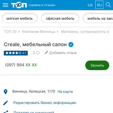
UA
RU
справка и
отзывы
Toggle
navigation
мягкая мебель
офисная мебель
мебель на зак
Избранные
компании
ТОП 20
Компании Винницы
Магазины, супермаркеты в В
Creale, мебельный салон
2
Добавить отзыв
4.1
Популярные
рубрики:
(097) 994
XX XX
Звонить
Стоматологии
Ветеринарные
клиники
place
Винница, Келецкая, 117б
На карте
Частные
edit
Редактировать бизнес информацию
клиники
Поделиться компанией