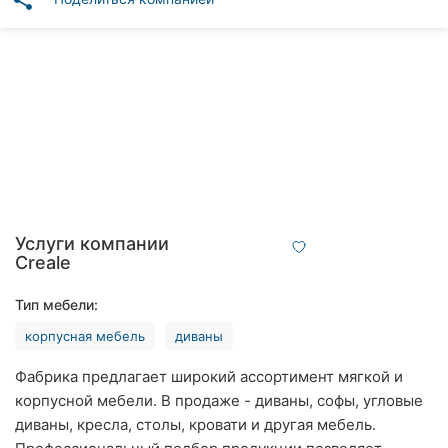
share
Автошколы
Рестораны
Все
рубрики
Все
Услуги компании
города:
Creale
Винница
Тип мебели:
корпусная мебель
диваны
Житомир
Фабрика предлагает широкий ассортимент мягкой и
Тернополь
корпусной мебели. В продаже - диваны, софы, угловые
диваны, кресла, столы, кровати и другая мебель.
Хмельницкий