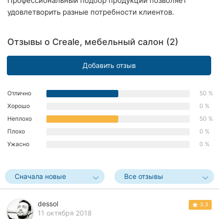
Профессиональный подбор продукции позволяет
Ровно
удовлетворить разные потребности клиентов.
Одесса
Отзывы о Creale, мебельный салон (2)
Кропивницкий
Добавить отзыв
Киев
Отлично
50 %
Харьков
Хорошо
0 %
Запорожье
Неплохо
50 %
Плохо
0 %
Днепр
Ужасно
0 %
Львов
Сначала новые
Все отзывы
Кривой
Рог
dessol
3.3
Николаев
11 октября 2018