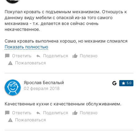
Херсон
Покупал кровать с подъемным механизмом. Отношусь к
данному виду мебели с опаской из-за того самого
Полтава
механизма - т.к. делается все сейчас очень
некачественное.
Чернигов
Сама кровать выполнена хорошо, но механизм сломался
Черкассы
через 2 месяца (брак). Также лопнула...
Показать полностью
Ответить
Поделиться
Полезно
chat_bubble
reply
thumb_up_alt
Черновцы
Пожаловаться
warning
Сумы
Ярослав Беспалый
5.0
Ивано-
02 февраля 2018
Франковск
Качественные кухни с качественным обслуживанием.
Луцк
Ответить
Поделиться
Полезно
chat_bubble
reply
thumb_up_alt
Ужгород
Пожаловаться
warning
Карпаты