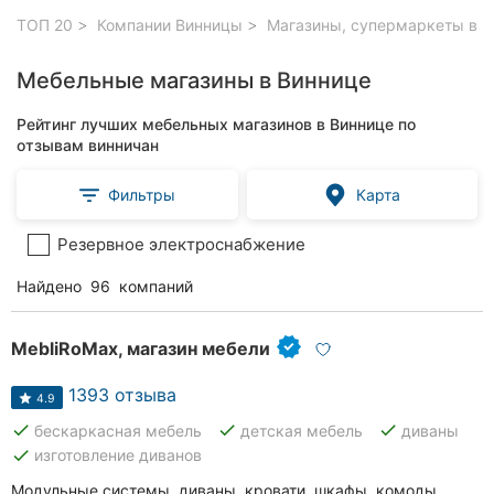
ТОП 20
Компании Винницы
Магазины, супермаркеты в В
Мебельные магазины в Виннице
Рейтинг лучших мебельных магазинов в Виннице по
отзывам винничан
Фильтры
Карта
Резервное электроснабжение
Найдено
96
компаний
MebliRoMax, магазин мебели
1393 отзыва
4.9
done
done
done
бескаркасная мебель
детская мебель
диваны
done
изготовление диванов
Модульные системы, диваны, кровати, шкафы, комоды,