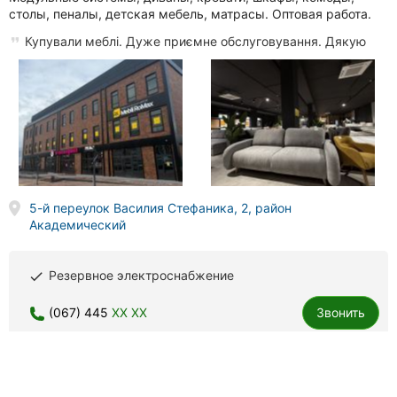
столы, пеналы, детская мебель, матрасы. Оптовая работа.
Купували меблі. Дуже приємне обслуговування. Дякую
5-й переулок Василия Стефаника, 2, район
Академический
Резервное электроснабжение
done
(067) 445
XX XX
Звонить
Denli, кухня под ключ