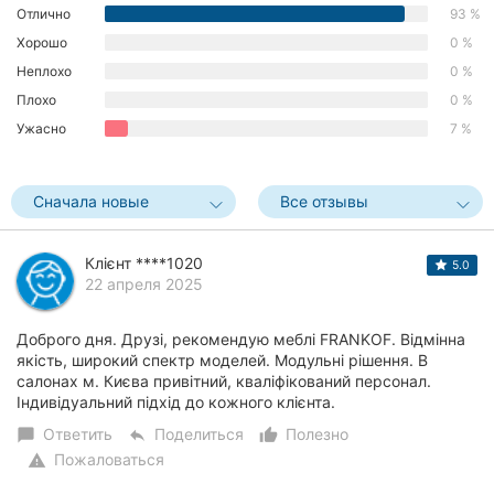
Отлично
93 %
Херсон
Хорошо
0 %
Полтава
Неплохо
0 %
Плохо
0 %
Чернигов
Ужасно
7 %
Черкассы
Сначала новые
Все отзывы
Черновцы
Сумы
Клієнт ****1020
5.0
22 апреля 2025
Ивано-
Франковск
Доброго дня. Друзі, рекомендую меблі FRANKOF. Відмінна
якість, широкий спектр моделей. Модульні рішення. В
Луцк
салонах м. Києва привітний, кваліфікований персонал.
Індивідуальний підхід до кожного клієнта.
Ужгород
Ответить
Поделиться
Полезно
chat_bubble
reply
thumb_up_alt
Пожаловаться
warning
Карпаты