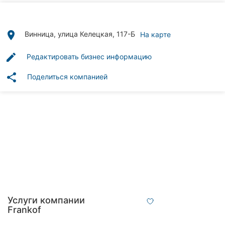
Автошколы
Рестораны
place
Винница, улица Келецкая, 117-Б
На карте
Все
edit
Редактировать бизнес информацию
рубрики
share
Поделиться компанией
Все
города:
Винница
Житомир
Тернополь
Услуги компании
Frankof
Хмельницкий