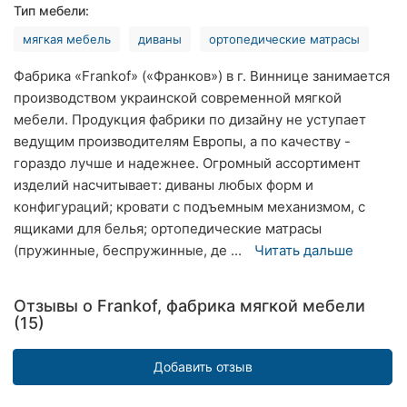
Тип мебели:
Ровно
мягкая мебель
диваны
ортопедические матрасы
Одесса
Фабрика «Frankof» («Франков») в г. Виннице занимается
Кропивницкий
производством украинской современной мягкой
мебели. Продукция фабрики по дизайну не уступает
Киев
ведущим производителям Европы, а по качеству -
гораздо лучше и надежнее. Огромный ассортимент
Харьков
изделий насчитывает: диваны любых форм и
конфигураций; кровати с подъемным механизмом, с
Запорожье
ящиками для белья; ортопедические матрасы
(пружинные, беспружинные, де ...
Читать дальше
Днепр
Львов
Отзывы о Frankof, фабрика мягкой мебели
(15)
Кривой
Рог
Добавить отзыв
Николаев