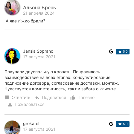
Альона Брень
21 апреля 2024
А яке ліжко брали?
Jansia Soprano
5.0
17 августа 2021
Покупали двуспальную кровать. Понравилось
взаимодействие на всех этапах: консультирование,
подписание договора, согласование доставки, монтаж.
Чувствуется компетентность, такт и забота о клиенте.
Ответить
Поделиться
Полезно
chat_bubble
reply
thumb_up_alt
Пожаловаться
warning
grokatel
5.0
17 августа 2021