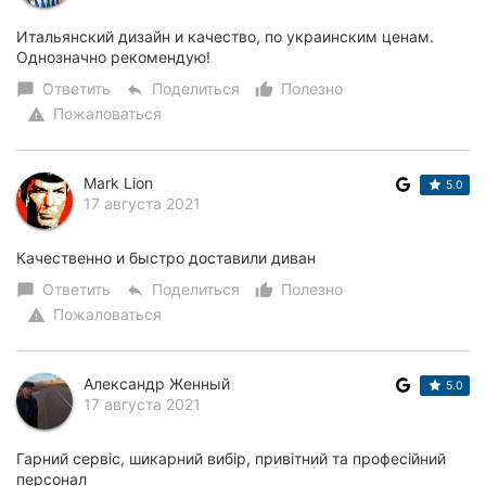
Итальянский дизайн и качество, по украинским ценам.
Однозначно рекомендую!
Ответить
Поделиться
Полезно
chat_bubble
reply
thumb_up_alt
Пожаловаться
warning
Mark Lion
5.0
17 августа 2021
Качественно и быстро доставили диван
Ответить
Поделиться
Полезно
chat_bubble
reply
thumb_up_alt
Пожаловаться
warning
Александр Женный
5.0
17 августа 2021
Гарний сервіс, шикарний вибір, привітний та професійний
персонал