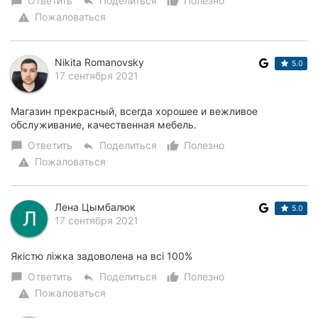
Ответить
Поделиться
Полезно
chat_bubble
reply
thumb_up_alt
Пожаловаться
warning
Nikita Romanovsky
5.0
17 сентября 2021
Магазин прекрасный, всегда хорошее и вежливое
обслуживание, качественная мебель.
Ответить
Поделиться
Полезно
chat_bubble
reply
thumb_up_alt
Пожаловаться
warning
Лена Цымбалюк
5.0
17 сентября 2021
Якістю ліжка задоволена на всі 100%
Ответить
Поделиться
Полезно
chat_bubble
reply
thumb_up_alt
Пожаловаться
warning