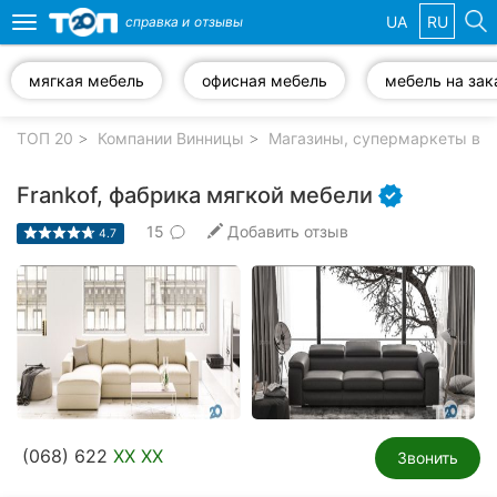
UA
RU
справка и
отзывы
Toggle
navigation
мягкая мебель
офисная мебель
мебель на зак
Избранные
компании
ТОП 20
Компании Винницы
Магазины, супермаркеты в В
Frankof, фабрика мягкой мебели
15
Добавить отзыв
4.7
Популярные
рубрики:
Стоматологии
Ветеринарные
клиники
Частные
(068) 622
XX XX
клиники
Звонить