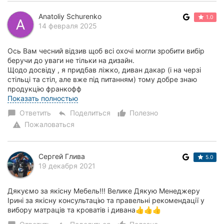
Anatoliy Schurenko
1.0
14 февраля 2025
Ось Вам чесний відзив щоб всі охочі могли зробити вибір
беручи до уваги не тільки на дизайн.
Щодо досвіду , я придбав ліжко, диван дакар (і на черзі
стільці та стіл, але вже під питанням) тому добре знаю
продукцію франкофф
Щодо дизайну питань дійс...
Показать полностью
Ответить
Поделиться
Полезно
chat_bubble
reply
thumb_up_alt
Пожаловаться
warning
Сергей Глива
5.0
19 декабря 2021
Дякуємо за якісну Мебель!!! Велике Дякую Менеджеру
Ірині за якісну консультацію та правельні рекомендації у
вибору матраців та кроватів і дивана👍👍👍