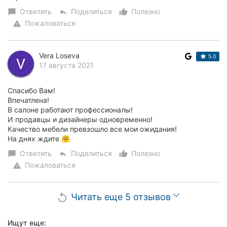
Ответить
Поделиться
Полезно
chat_bubble
reply
thumb_up_alt
Пожаловаться
warning
Vera Loseva
5.0
17 августа 2021
Спасибо Вам!
Впечатлена!
В салоне работают профессионалы!
И продавцы и дизайнеры одновременно!
Качество мебели превзошло все мои ожидания!
На днях ждите 🤗
Ответить
Поделиться
Полезно
chat_bubble
reply
thumb_up_alt
Пожаловаться
warning
Читать еще 5 отзывов
replay
Ищут еще: