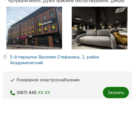
Купували меблі. Дуже приємне обслуговування. Дякую
5-й переулок Василия Стефаника, 2, район
Академический
Резервное электроснабжение
done
(067) 445
XX XX
Звонить
Denli, кухня под ключ
8 отзывов
5.0