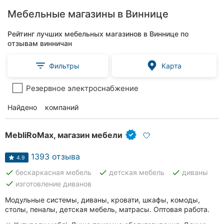
Мебельные магазины в Виннице
Рейтинг лучших мебельных магазинов в Виннице по
отзывам винничан
Фильтры
Карта
Резервное электроснабжение
Найдено
96
компаний
MebliRoMax, магазин мебели
1393 отзыва
4.9
done
done
done
бескаркасная мебель
детская мебель
диваны
done
изготовление диванов
Модульные системы, диваны, кровати, шкафы, комоды,
столы, пеналы, детская мебель, матрасы. Оптовая работа.