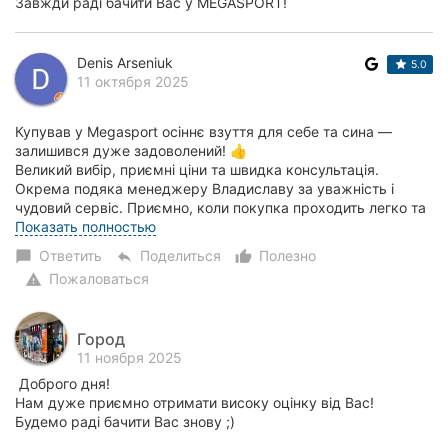
Завжди раді бачити Вас у MEGASPORT!
Denis Arseniuk
5.0
11 октября 2025
Купував у Megasport осіннє взуття для себе та сина —
залишився дуже задоволений! 👍
Великий вибір, приємні ціни та швидка консультація.
Окрема подяка менеджеру Владиславу за уважність і
чудовий сервіс. Приємно, коли покупка проходить легко та
з позити...
Показать полностью
Ответить
Поделиться
Полезно
chat_bubble
reply
thumb_up_alt
Пожаловаться
warning
Город
11 ноября 2025
Доброго дня!
Нам дуже приємно отримати високу оцінку від Вас!
Будемо раді бачити Вас знову ;)