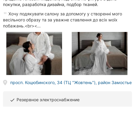
покупки, разработка дизайна, подбор тканей.
Хочу подякувати салону за допомогу у створенні мого
весільного образу та за уважне ставлення до всіх моїх
побажань.<br><...
просп. Коцюбинского, 34 (ТЦ "Жовтень"), район Замостье
Резервное электроснабжение
done
(098) 667
XX XX
Звонить