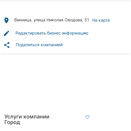
Автошколы
Рестораны
place
Винница, улица Николая Оводова, 51
На карте
Все
edit
Редактировать бизнес информацию
рубрики
share
Поделиться компанией
Все
города:
Винница
Житомир
Тернополь
Услуги компании
Город
Хмельницкий