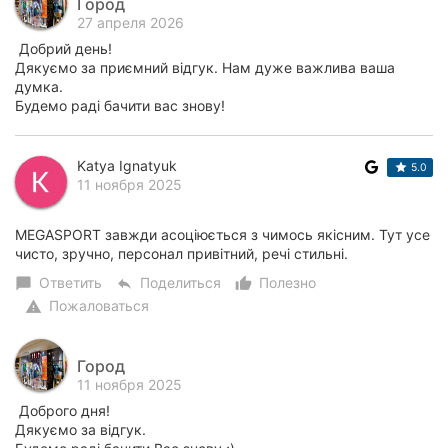
Город
27 апреля 2026
Добрий день!
Дякуємо за приємний відгук. Нам дуже важлива ваша
думка.
Будемо раді бачити вас знову!
Katya Ignatyuk
5.0
11 ноября 2025
MEGASPORT завжди асоціюється з чимось якісним. Тут усе
чисто, зручно, персонал привітний, речі стильні.
Ответить
Поделиться
Полезно
chat_bubble
reply
thumb_up_alt
Пожаловаться
warning
Город
11 ноября 2025
Доброго дня!
Дякуємо за відгук.