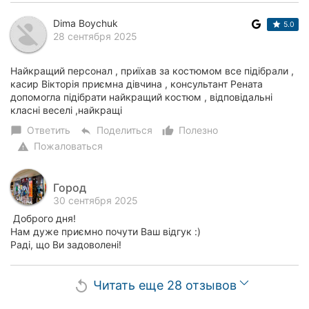
Dima Boychuk
5.0
28 сентября 2025
Найкращий персонал , приїхав за костюмом все підібрали ,
касир Вікторія приємна дівчина , консультант Рената
допомогла підібрати найкращий костюм , відповідальні
класні веселі ,найкращі
Ответить
Поделиться
Полезно
chat_bubble
reply
thumb_up_alt
Пожаловаться
warning
Город
30 сентября 2025
Доброго дня!
Нам дуже приємно почути Ваш відгук :)
Раді, що Ви задоволені!
Читать еще 28 отзывов
replay