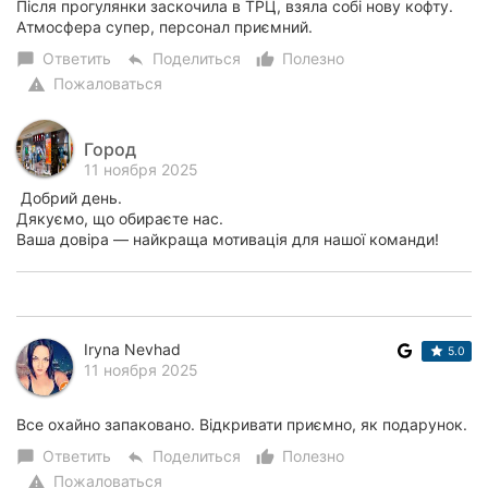
Після прогулянки заскочила в ТРЦ, взяла собі нову кофту.
Атмосфера супер, персонал приємний.
Ответить
Поделиться
Полезно
chat_bubble
reply
thumb_up_alt
Пожаловаться
warning
Город
11 ноября 2025
Добрий день.
Дякуємо, що обираєте нас.
Ваша довіра — найкраща мотивація для нашої команди!
Iryna Nevhad
5.0
11 ноября 2025
Все охайно запаковано. Відкривати приємно, як подарунок.
Ответить
Поделиться
Полезно
chat_bubble
reply
thumb_up_alt
Пожаловаться
warning