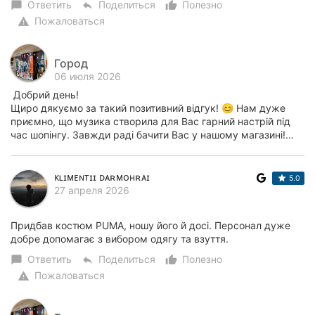
Ответить
Поделиться
Полезно
chat_bubble
reply
thumb_up_alt
Пожаловаться
warning
Город
06 июля 2026
Добрий день!
Щиро дякуємо за такий позитивний відгук! 😊 Нам дуже
приємно, що музика створила для Вас гарний настрій під
час шопінгу. Завжди раді бачити Вас у нашому магазині!…
ᴋʟɪᴍᴇɴᴛɪɪ ᴅᴀʀᴍᴏʜʀᴀɪ
5.0
27 апреля 2026
Придбав костюм PUMA, ношу його й досі. Персонал дуже
добре допомагає з вибором одягу та взуття.
Ответить
Поделиться
Полезно
chat_bubble
reply
thumb_up_alt
Пожаловаться
warning