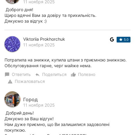
11 ноября 2025
Доброго дня!
Щиро вдячні Вам за довіру та прихильність.
Дякуємо за відгук :)
Viktoriia Prokhorchuk
5.0
11 ноября 2025
Потрапила на знижки, купила штани з приємною знижкою.
Обслуговування гарне, черг майже нема.
Ответить
Поделиться
Полезно
chat_bubble
reply
thumb_up_alt
Пожаловаться
warning
Город
11 ноября 2025
Добрий день!
Дякуємо за Ваш відгук!
Нам дуже приємно, що Ви залишилися задоволені
покупкою.