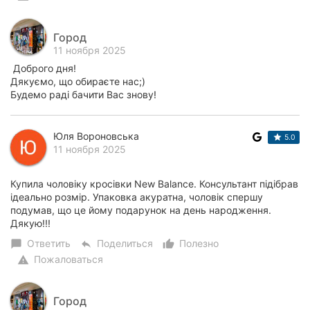
Город
11 ноября 2025
Доброго дня!
Дякуємо, що обираєте нас;)
Будемо раді бачити Вас знову!
Юля Вороновська
5.0
11 ноября 2025
Купила чоловіку кросівки New Balance. Консультант підібрав
ідеально розмір. Упаковка акуратна, чоловік спершу
подумав, що це йому подарунок на день народження.
Дякую!!!
Ответить
Поделиться
Полезно
chat_bubble
reply
thumb_up_alt
Пожаловаться
warning
Город