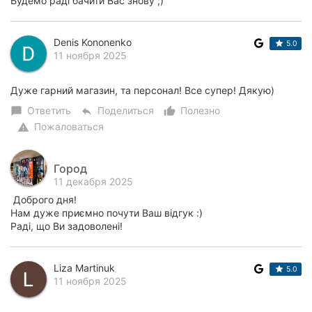
Будемо раді бачити Вас знову ;)
Denis Kononenko
5.0
11 ноября 2025
Дуже гарний магазин, та персонал! Все супер! Дякую)
Ответить
Поделиться
Полезно
chat_bubble
reply
thumb_up_alt
Пожаловаться
warning
Город
11 декабря 2025
Доброго дня!
Нам дуже приємно почути Ваш відгук :)
Раді, що Ви задоволені!
Liza Martinuk
5.0
11 ноября 2025