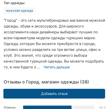
Тип одежды:
Ровно
мужская одежда
Одесса
"Город" - это сеть мультибрендовых магазинов мужской
Кропивницкий
одежды, обуви и аксессуаров. Для широкого
ассортимента наши дизайнеры выбирают лучшие по
Киев
всем параметрам модели одежды турецких марок.
Одежда, которую Вы можете приобрести в городе,
Харьков
условно можно разделить на три ветви: улица, офис и
клуб. Это значит, что среди огромного выбора
Запорожье
качественной турецкой одежды, Вы можете подобрать
то, в чем будете э ...
Читать дальше
Днепр
Львов
Отзывы о Город, магазин одежды (38)
Кривой
Рог
Добавить отзыв
Николаев
Отлично
68 %