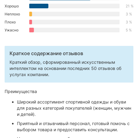
Хорошо
21 %
Херсон
Неплохо
3 %
Полтава
Плохо
3 %
Ужасно
5 %
Чернигов
Черкассы
Краткое содержание отзывов
Черновцы
Краткий обзор, сформированный искусственным
интеллектом на основании последних 50 отзывов об
Сумы
услугах компании.
Ивано-
Преимущества
Франковск
Широкий ассортимент спортивной одежды и обуви
Луцк
для разных категорий покупателей (женщин, мужчин
и детей).
Ужгород
Приятный и отзывчивый персонал, готовый помочь с
выбором товара и предоставить консультации.
Карпаты