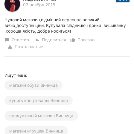
03 ноября 2015
Чудовий магазин,відмінний персонал,великий
вибір,доступні ціни. Купувала спідницю і доньці вишиванку
,хороша якість, добре носиться)
Ответить
Поделиться
Полезно
chat_bubble
reply
thumb_up_alt
Пожаловаться
warning
Ищут еще:
магазин обуви Винница
купить канцтовары Винница
продуктовый магазин Винница
магазин игрушек Винница