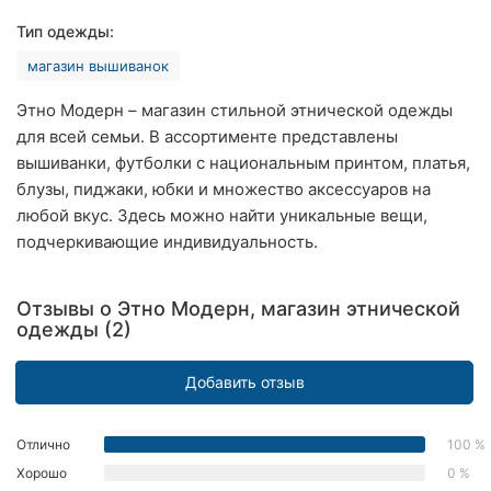
Ровно
Тип одежды:
магазин вышиванок
Одесса
Этно Модерн – магазин стильной этнической одежды
Кропивницкий
для всей семьи. В ассортименте представлены
вышиванки, футболки с национальным принтом, платья,
Киев
блузы, пиджаки, юбки и множество аксессуаров на
Харьков
любой вкус. Здесь можно найти уникальные вещи,
подчеркивающие индивидуальность.
Запорожье
Днепр
Отзывы о Этно Модерн, магазин этнической
одежды (2)
Львов
Добавить отзыв
Кривой
Рог
Отлично
100 %
Николаев
Хорошо
0 %