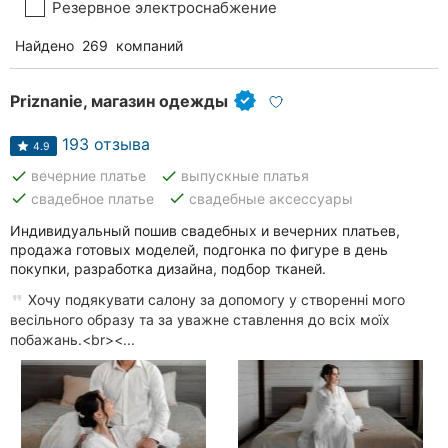
Резервное электроснабжение
Найдено
269
компаний
Priznanie, магазин одежды
193 отзыва
4.9
done
done
вечерние платье
выпускные платья
done
done
свадебное платье
свадебные аксессуары
Индивидуальный пошив свадебных и вечерних платьев,
продажа готовых моделей, подгонка по фигуре в день
покупки, разработка дизайна, подбор тканей.
Хочу подякувати салону за допомогу у створенні мого
весільного образу та за уважне ставлення до всіх моїх
побажань.<br><...