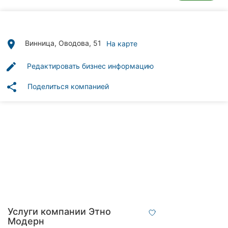
Автошколы
Рестораны
place
Винница, Оводова, 51
На карте
Все
рубрики
edit
Редактировать бизнес информацию
share
Поделиться компанией
Все
города:
Винница
Житомир
Тернополь
Услуги компании Этно
Хмельницкий
Модерн