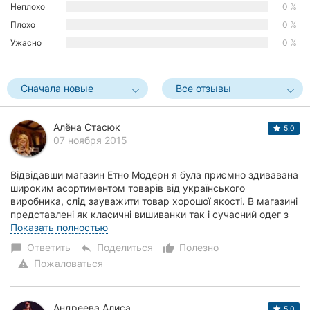
Неплохо
0 %
Херсон
Плохо
0 %
Ужасно
0 %
Полтава
Чернигов
Сначала новые
Все отзывы
Черкассы
Алёна Стасюк
5.0
Черновцы
07 ноября 2015
Сумы
Відвідавши магазин Етно Модерн я була приємно здивавана
широким асортиментом товарів від українського
Ивано-
виробника, слід зауважити товар хорошої якості. В магазині
Франковск
представлені як класичні вишиванки так і сучасний одег з
етномотивами. Система ЗНИЖОК пр...
Показать полностью
Луцк
Ответить
Поделиться
Полезно
chat_bubble
reply
thumb_up_alt
Пожаловаться
warning
Ужгород
Карпаты
Андреева Алиса
5.0