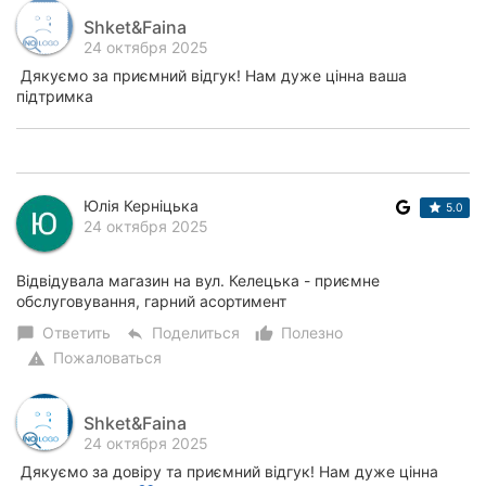
Shket&Faina
24 октября 2025
Дякуємо за приємний відгук! Нам дуже цінна ваша
підтримка
Юлія Керніцька
5.0
24 октября 2025
Відвідувала магазин на вул. Келецька - приємне
обслуговування, гарний асортимент
Ответить
Поделиться
Полезно
chat_bubble
reply
thumb_up_alt
Пожаловаться
warning
Shket&Faina
24 октября 2025
Дякуємо за довіру та приємний відгук! Нам дуже цінна