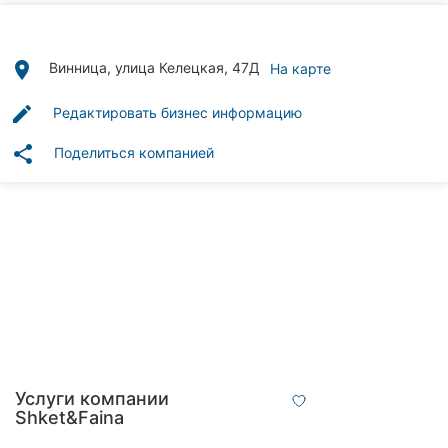
Автошколы
Рестораны
place
Винница, улица Келецкая, 47Д
На карте
Все
edit
Редактировать бизнес информацию
рубрики
share
Поделиться компанией
Все
города:
Винница
Житомир
Тернополь
Услуги компании
Shket&Faina
Хмельницкий