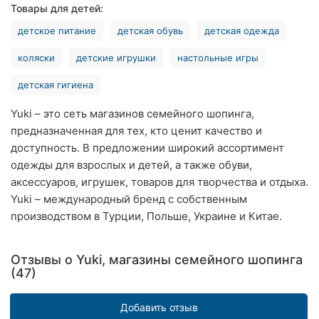
Товары для детей:
Ровно
детское питание
детская обувь
детская одежда
Одесса
коляски
детские игрушки
настольные игры
Кропивницкий
детская гигиена
Киев
Yuki – это сеть магазинов семейного шопинга,
предназначенная для тех, кто ценит качество и
Харьков
доступность. В предложении широкий ассортимент
одежды для взрослых и детей, а также обуви,
Запорожье
аксессуаров, игрушек, товаров для творчества и отдыха.
Днепр
Yuki – международный бренд с собственным
производством в Турции, Польше, Украине и Китае.
Львов
Отзывы о Yuki, магазины семейного шопинга
Кривой
(47)
Рог
Николаев
Добавить отзыв