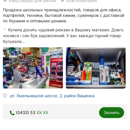
done
done
канцтовары для школы
кожгалантерея
Продажа школьных принадлежностей, товаров для офиса,
портфелей, техники, бытовой химии, сувениров с доставкой
по Украине и оптовыми ценами.
Купила досить чудовий рюкзан в Вашому магазині. Довго
носився і син був задоволений. У вас завжди гарний товар.
Купувала...
ул. Хмельницкое шоссе, 2, район Вишенка
(0432) 53
XX XX
Звонить