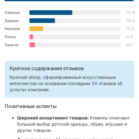
Херсон
Отлично
47 %
Полтава
Хорошо
28 %
Неплохо
15 %
Чернигов
Плохо
4 %
Ужасно
6 %
Черкассы
Черновцы
Краткое содержание отзывов
Сумы
Краткий обзор, сформированный искусственным
интеллектом на основании последних 50 отзывов об
Ивано-
услугах компании.
Франковск
Позитивные аспекты
Луцк
Широкий ассортимент товаров:
Клиенты отмечают
Ужгород
большой выбор детской одежды, обуви, игрушек и
других товаров.
Карпаты