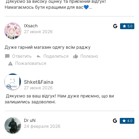
Дякуємо за високу оцінку та приємний відгук!
Намагаємось бути кращими для вас💙…
IXsach
5.0
27 июня 2026
Дуже гарний магазин одягу всім раджу
Ответить
Поделиться
Полезно
chat_bubble
reply
thumb_up_alt
Пожаловаться
warning
Shket&Faina
27 июня 2026
Дякуємо за ваш відгук! Нам дуже приємно, що ви
залишились задоволені.
Dr uN
4.0
24 февраля 2026