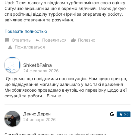
Upd: Після діалогу з відділом турботи змінюю свою оцінку.
Ситуацію вирішили за що я окремо вдячний. Також дякую
співробітниці відділу турботи Ірині за оперативну роботу,
ввічливе ставлення та розуміння.
Первинний досвід: Співробітники магазину винуд...
Показать полностью
Ответить
Поделиться
Полезно
chat_bubble
reply
thumb_up_alt
Пожаловаться
warning
Shket&Faina
24 февраля 2026
Дякуємо, що повідомили про ситуацію. Нам щиро прикро,
що відвідування магазину залишило у вас такі враження
Ми обов’язково проведемо внутрішню перевірку щодо цієї
ситуації та роботи… Більше
Денис Дерен
5.0
24 января 2026
Самий класний магазин, тут є де сісти відпочити.