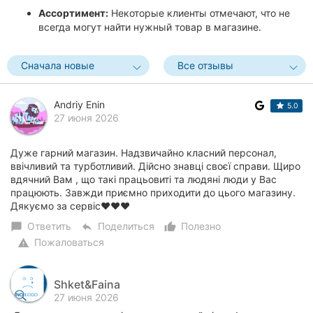
Ассортимент:
Некоторые клиенты отмечают, что не
всегда могут найти нужный товар в магазине.
Сначала новые
Все отзывы
Andriy Enin
5.0
27 июня 2026
Дуже гарний магазин. Надзвичайно класний персонал,
ввічливий та турботливий. Дійсно знавці своєї справи. Щиро
вдячний Вам , що такі працьовиті та людяні люди у Вас
працюють. Завжди приємно приходити до цього магазину.
Дякуємо за сервіс♥️♥️♥️
Ответить
Поделиться
Полезно
chat_bubble
reply
thumb_up_alt
Пожаловаться
warning
Shket&Faina
27 июня 2026