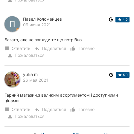
warning
Павел Коломейцев
4.0
09 июня 2021
Багато, але не завжди те що потрібно
Ответить
Поделиться
Полезно
chat_bubble
reply
thumb_up_alt
Пожаловаться
warning
yuliia m
5.0
26 мая 2021
Гарний магазин,з великим асортиментом і доступними
цінами.
Ответить
Поделиться
Полезно
chat_bubble
reply
thumb_up_alt
Пожаловаться
warning