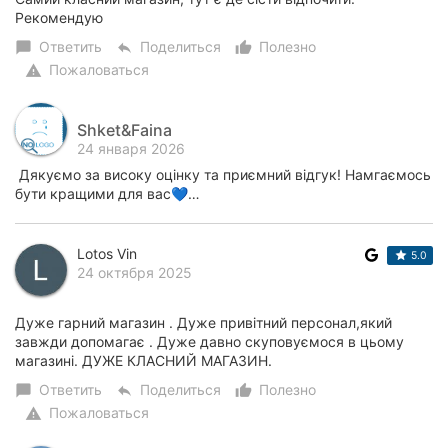
Рекомендую
Ответить
Поделиться
Полезно
chat_bubble
reply
thumb_up_alt
Пожаловаться
warning
Shket&Faina
24 января 2026
Дякуємо за високу оцінку та приємний відгук! Намгаємось
бути кращими для вас💙…
Lotos Vin
5.0
24 октября 2025
Дуже гарний магазин . Дуже привітний персонал,який
завжди допомагає . Дуже давно скуповуємося в цьому
магазині. ДУЖЕ КЛАСНИЙ МАГАЗИН.
Ответить
Поделиться
Полезно
chat_bubble
reply
thumb_up_alt
Пожаловаться
warning