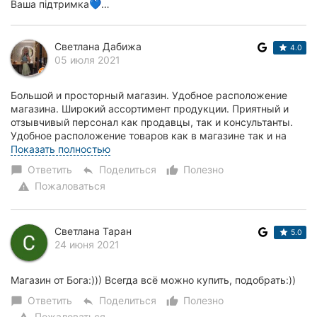
Ваша підтримка💙…
Светлана Дабижа
4.0
05 июля 2021
Большой и просторный магазин. Удобное расположение
магазина. Широкий ассортимент продукции. Приятный и
отзывчивый персонал как продавцы, так и консультанты.
Удобное расположение товаров как в магазине так и на
полках. Единственный момент, это то что...
Показать полностью
Ответить
Поделиться
Полезно
chat_bubble
reply
thumb_up_alt
Пожаловаться
warning
Светлана Таран
5.0
24 июня 2021
Магазин от Бога:))) Всегда всё можно купить, подобрать:))
Ответить
Поделиться
Полезно
chat_bubble
reply
thumb_up_alt
Пожаловаться