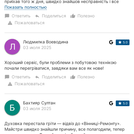
приїхав того ж дня, швидко знайшов несправність і все
полагодив прямо на місці. Ввічливий, пункт...
Показать полностью
Ответить
Поделиться
Полезно
chat_bubble
reply
thumb_up_alt
Пожаловаться
warning
Людмилка Воеводина
5.0
03 июля 2025
Хороший сервіс, були проблеми з побутовою технікою
почали перегріватися, завдяки вам все як нове!
Ответить
Поделиться
Полезно
chat_bubble
reply
thumb_up_alt
Пожаловаться
warning
Бахтияр Султан
5.0
03 июля 2025
Духовка перестала гріти — відвіз до «Вінниці-Ремонту».
Майстри швидко знайшли причину, все полагодили, тепер