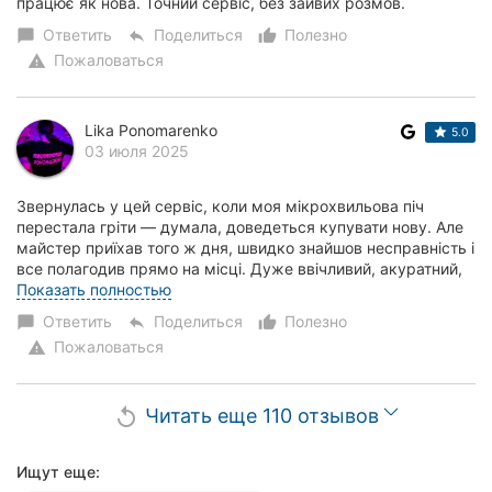
працює як нова. Точний сервіс, без зайвих розмов.
Ответить
Поделиться
Полезно
chat_bubble
reply
thumb_up_alt
Пожаловаться
warning
Lika Ponomarenko
5.0
03 июля 2025
Звернулась у цей сервіс, коли моя мікрохвильова піч
перестала гріти — думала, доведеться купувати нову. Але
майстер приїхав того ж дня, швидко знайшов несправність і
все полагодив прямо на місці. Дуже ввічливий, акуратний,
пояснив простими словами, б...
Показать полностью
Ответить
Поделиться
Полезно
chat_bubble
reply
thumb_up_alt
Пожаловаться
warning
Читать еще 110 отзывов
replay
Ищут еще: