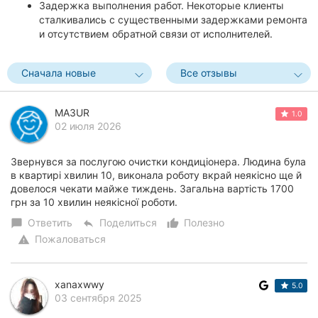
Задержка выполнения работ. Некоторые клиенты
сталкивались с существенными задержками ремонта
и отсутствием обратной связи от исполнителей.
Сначала новые
Все отзывы
MA3UR
1.0
02 июля 2026
Звернувся за послугою очистки кондиціонера. Людина була
в квартирі хвилин 10, виконала роботу вкрай неякісно ще й
довелося чекати майже тиждень. Загальна вартість 1700
грн за 10 хвилин неякісної роботи.
Ответить
Поделиться
Полезно
chat_bubble
reply
thumb_up_alt
Пожаловаться
warning
xanaxwwy
5.0
03 сентября 2025