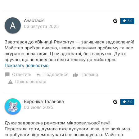
Анастасія
5.0
03 августа 2025
Звертався до «Вінниці-Ремонту» — залишився задоволений!
Майстер приїхав вчасно, швидко визначив проблему та все
акуратно полагодив. Ціни адекватні, без накруток. Дуже
зручно, що не довелося везти техніку до майстерні.
Рекомендую цей сервіс усім, хто...
Показать полностью
Ответить
Поделиться
Полезно
chat_bubble
reply
thumb_up_alt
Пожаловаться
warning
Вероніка Таланова
5.0
03 июля 2025
Дуже задоволена ремонтом мікрохвильової печі!
Перестала гріти, думала вже купувати нову, але вирішила
спробувати відремонтувати і не пошкодувала. Майстер