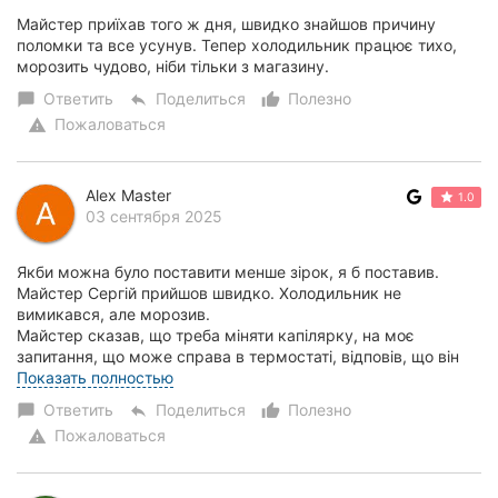
Майстер приїхав того ж дня, швидко знайшов причину
поломки та все усунув. Тепер холодильник працює тихо,
морозить чудово, ніби тільки з магазину.
Ответить
Поделиться
Полезно
chat_bubble
reply
thumb_up_alt
Пожаловаться
warning
Alex Мaster
1.0
03 сентября 2025
Якби можна було поставити менше зірок, я б поставив.
Майстер Сергій прийшов швидко. Холодильник не
вимикався, але морозив.
Майстер сказав, що треба міняти капілярку, на моє
запитання, що може справа в термостаті, відповів, що він
майстер і знає в чом...
Показать полностью
Ответить
Поделиться
Полезно
chat_bubble
reply
thumb_up_alt
Пожаловаться
warning