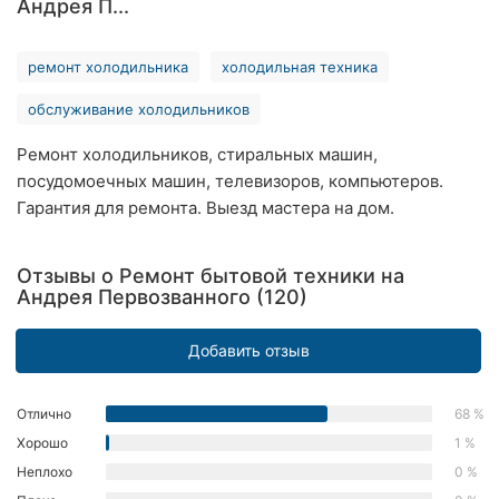
Андрея П...
Ровно
ремонт холодильника
холодильная техника
Одесса
обслуживание холодильников
Кропивницкий
Ремонт холодильников, стиральных машин,
Киев
посудомоечных машин, телевизоров, компьютеров.
Гарантия для ремонта. Выезд мастера на дом.
Харьков
Запорожье
Отзывы о Ремонт бытовой техники на
Андрея Первозванного (120)
Днепр
Добавить отзыв
Львов
Кривой
Отлично
68 %
Рог
Хорошо
1 %
Неплохо
0 %
Николаев