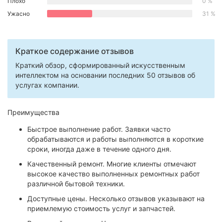
Плохо
0 %
Херсон
Ужасно
31 %
Полтава
Краткое содержание отзывов
Чернигов
Краткий обзор, сформированный искусственным
Черкассы
интеллектом на основании последних 50 отзывов об
услугах компании.
Черновцы
Преимущества
Сумы
Быстрое выполнение работ. Заявки часто
Ивано-
обрабатываются и работы выполняются в короткие
Франковск
сроки, иногда даже в течение одного дня.
Качественный ремонт. Многие клиенты отмечают
Луцк
высокое качество выполненных ремонтных работ
различной бытовой техники.
Ужгород
Доступные цены. Несколько отзывов указывают на
приемлемую стоимость услуг и запчастей.
Карпаты