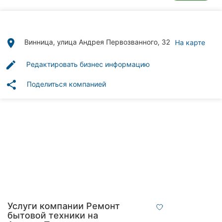
Автошколы
Рестораны
place
Винница, улица Андрея Первозванного, 32
На карте
Все
рубрики
edit
Редактировать бизнес информацию
share
Поделиться компанией
Все
города:
Винница
Житомир
Тернополь
Услуги компании Ремонт
Хмельницкий
бытовой техники на