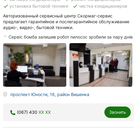
done
done
установка бытовой техники
чистка кондиционеров
Авторизованный сервисный центр Скормаг-сервис
предлагает гарантийное и послегарантийное обслуживание
аудио-, видео-, бытовой техники.
Сервіс бомба залишив робот пилосос зробили за пару днів
проспект Юности, 16, район Вишенка
(067) 430
XX XX
Звонить