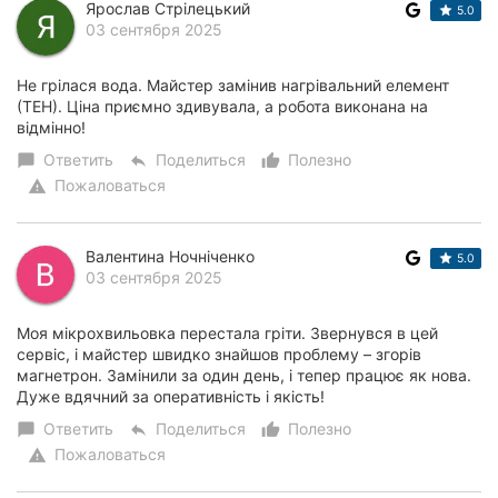
Ярослав Стрілецький
5.0
03 сентября 2025
Не грілася вода. Майстер замінив нагрівальний елемент
(ТЕН). Ціна приємно здивувала, а робота виконана на
відмінно!
Ответить
Поделиться
Полезно
chat_bubble
reply
thumb_up_alt
Пожаловаться
warning
Валентина Ночніченко
5.0
03 сентября 2025
Моя мікрохвильовка перестала гріти. Звернувся в цей
сервіс, і майстер швидко знайшов проблему – згорів
магнетрон. Замінили за один день, і тепер працює як нова.
Дуже вдячний за оперативність і якість!
Ответить
Поделиться
Полезно
chat_bubble
reply
thumb_up_alt
Пожаловаться
warning