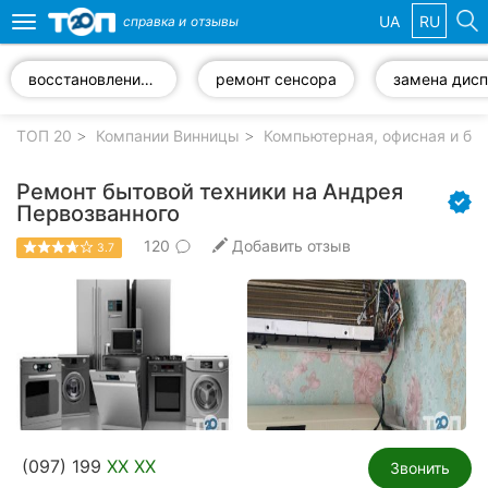
UA
RU
справка и
отзывы
Toggle
navigation
восстановление информации
ремонт сенсора
Избранные
компании
ТОП 20
Компании Винницы
Компьютерная, офисная и бы
Ремонт бытовой техники на Андрея
Первозванного
120
Добавить отзыв
Популярные
3.7
рубрики:
Стоматологии
Ветеринарные
клиники
Частные
клиники
(097) 199
XX XX
Звонить