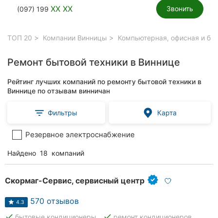
XX XX
Звонить
(097) 199
ТОП 20
Компании Винницы
Компьютерная, офисная и бы
Ремонт бытовой техники в Виннице
Рейтинг лучших компаний по ремонту бытовой техники в
Виннице по отзывам винничан
Фильтры
Карта
Резервное электроснабжение
Найдено
18
компаний
Скормаг-Сервис, сервисный центр
570 отзывов
4.3
done
done
бытовые кондиционеры
ремонт кондиционеров