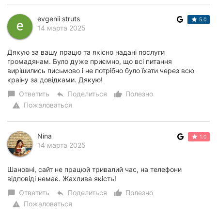
evgenii struts
5.0
14 марта 2025
Дякую за вашу працю та якісно надані послуги
громадянам. Було дуже приємно, що всі питання
вирішились письмово і не потрібно було їхати через всю
краіну за довідками. Дякую!
Ответить
Поделиться
Полезно
chat_bubble
reply
thumb_up_alt
Пожаловаться
warning
Nina
1.0
14 марта 2025
Шановні, сайт не працюй тривалий час, на телефони
відповіді немає. Жахлива якість!
Ответить
Поделиться
Полезно
chat_bubble
reply
thumb_up_alt
Пожаловаться
warning