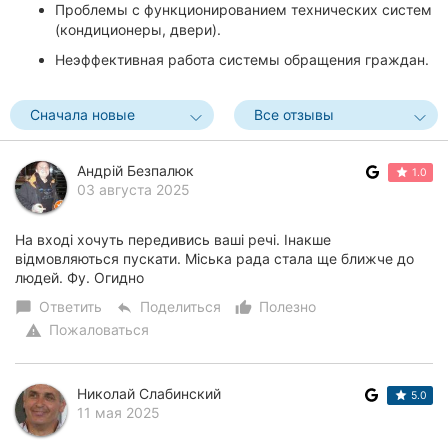
Проблемы с функционированием технических систем
(кондиционеры, двери).
Неэффективная работа системы обращения граждан.
Сначала новые
Все отзывы
Андрій Безпалюк
1.0
03 августа 2025
На вході хочуть передивись ваші речі. Інакше
відмовляються пускати. Міська рада стала ще ближче до
людей. Фу. Огидно
Ответить
Поделиться
Полезно
chat_bubble
reply
thumb_up_alt
Пожаловаться
warning
Николай Слабинский
5.0
11 мая 2025