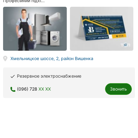
Професійний підхі...
Хмельницкое шоссе, 2, район Вишенка
Резервное электроснабжение
done
(096) 728
XX XX
Звонить
ХАС Лифт Украина, продажа и обслуживание лифтового оборудования
19 отзывов
4.4