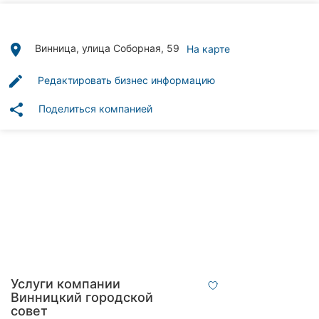
Автошколы
Рестораны
place
Винница, улица Соборная, 59
На карте
Все
edit
Редактировать бизнес информацию
рубрики
share
Поделиться компанией
Все
города:
Винница
Житомир
Тернополь
Услуги компании
Винницкий городской
Хмельницкий
совет