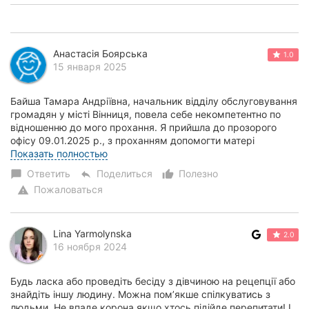
Анастасія Боярська
1.0
15 января 2025
Байша Тамара Андріївна, начальник відділу обслуговування
громадян у місті Вінниця, повела себе некомпетентно по
відношенню до мого прохання. Я прийшла до прозорого
офісу 09.01.2025 р., з проханням допомогти матері
оформити пенсію по втраті годувальни...
Показать полностью
Ответить
Поделиться
Полезно
chat_bubble
reply
thumb_up_alt
Пожаловаться
warning
Lina Yarmolynska
2.0
16 ноября 2024
Будь ласка або проведіть бесіду з дівчиною на рецепції або
знайдіть іншу людину. Можна помʼякше спілкуватись з
людьми. Не впаде корона якщо хтось підійде перепитати! І