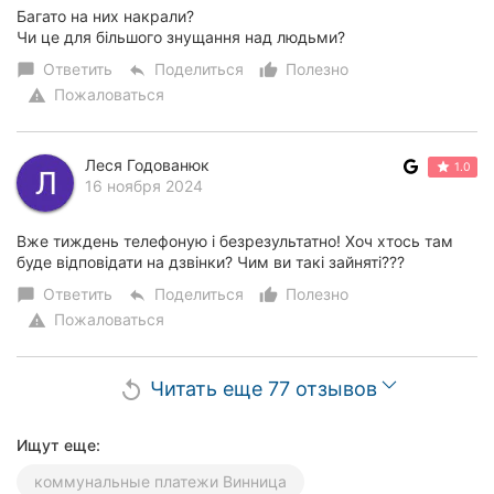
Багато на них накрали?
Чи це для більшого знущання над людьми?
Ответить
Поделиться
Полезно
chat_bubble
reply
thumb_up_alt
Пожаловаться
warning
Леся Годованюк
1.0
16 ноября 2024
Вже тиждень телефоную і безрезультатно! Хоч хтось там
буде відповідати на дзвінки? Чим ви такі зайняті???
Ответить
Поделиться
Полезно
chat_bubble
reply
thumb_up_alt
Пожаловаться
warning
Читать еще 77 отзывов
replay
Ищут еще:
коммунальные платежи Винница