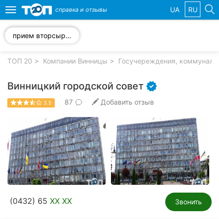
UA
RU
справка и
отзывы
Toggle
navigation
прием вторсырья
Избранные
компании
ТОП 20
Компании Винницы
Госучереждения, коммуналь
Винницкий городской совет
87
Добавить отзыв
3.5
Популярные
рубрики:
Стоматологии
Ветеринарные
клиники
Частные
(0432) 65
XX XX
клиники
Звонить