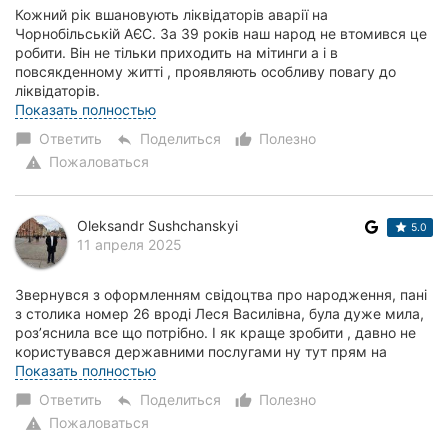
Кожний рік вшановують ліквідаторів аварії на
Чорнобільській АЄС. За 39 років наш народ не втомився це
робити. Він не тільки приходить на мітинги а і в
повсякденному житті , проявляють особливу повагу до
ліквідаторів.
Так, працівники архівного відді...
Показать полностью
Ответить
Поделиться
Полезно
chat_bubble
reply
thumb_up_alt
Пожаловаться
warning
Oleksandr Sushchanskyi
5.0
11 апреля 2025
Звернувся з оформленням свідоцтва про народження, пані
з столика номер 26 вроді Леся Василівна, була дуже мила,
розʼяснила все що потрібно. І як краще зробити , давно не
користувався державними послугами ну тут прям на
вищому рівні, такої обслуги ні...
Показать полностью
Ответить
Поделиться
Полезно
chat_bubble
reply
thumb_up_alt
Пожаловаться
warning