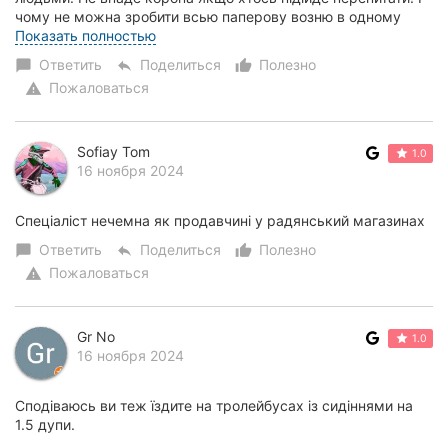
чому не можна зробити всью паперову возню в одному
місці? Чому потрібно аж на Сков...
Показать полностью
Ответить
Поделиться
Полезно
chat_bubble
reply
thumb_up_alt
Пожаловаться
warning
Sofiay Tom
1.0
16 ноября 2024
Спеціаліст нечемна як продавчині у радянський магазинах
Ответить
Поделиться
Полезно
chat_bubble
reply
thumb_up_alt
Пожаловаться
warning
Gr Nо
1.0
16 ноября 2024
Сподіваюсь ви теж їздите на тролейбусах із сидіннями на
1.5 дупи.