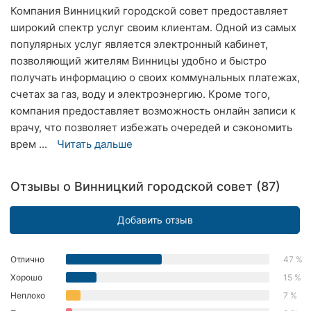
Компания Винницкий городской совет предоставляет
Ровно
широкий спектр услуг своим клиентам. Одной из самых
популярных услуг является электронный кабинет,
Одесса
позволяющий жителям Винницы удобно и быстро
Кропивницкий
получать информацию о своих коммунальных платежах,
счетах за газ, воду и электроэнергию. Кроме того,
Киев
компания предоставляет возможность онлайн записи к
врачу, что позволяет избежать очередей и сэкономить
Харьков
врем ...
Читать дальше
Запорожье
Отзывы о Винницкий городской совет (87)
Днепр
Добавить отзыв
Львов
Кривой
Отлично
47 %
Рог
Хорошо
15 %
Николаев
Неплохо
7 %