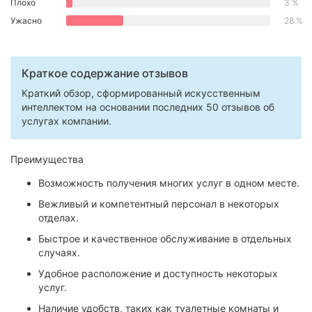
Плохо
3 %
Херсон
Ужасно
28 %
Полтава
Краткое содержание отзывов
Чернигов
Краткий обзор, сформированный искусственным
Черкассы
интеллектом на основании последних 50 отзывов об
услугах компании.
Черновцы
Преимущества
Сумы
Возможность получения многих услуг в одном месте.
Ивано-
Вежливый и компетентный персонал в некоторых
Франковск
отделах.
Луцк
Быстрое и качественное обслуживание в отдельных
случаях.
Ужгород
Удобное расположение и доступность некоторых
услуг.
Карпаты
Наличие удобств, таких как туалетные комнаты и