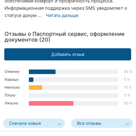
обеспечивая комфорт и прозрачность процесса.
Ровно
Информационная поддержка через SMS уведомляет о
статусе докум ...
Читать дальше
Одесса
Кропивницкий
Отзывы о Паспортный сервис, оформление
документов (20)
Киев
Добавить отзыв
Харьков
Запорожье
Отлично
30 %
Хорошо
5 %
Днепр
Неплохо
15 %
Плохо
0 %
Львов
Ужасно
50 %
Кривой
Рог
Сначала новые
Все отзывы
Николаев