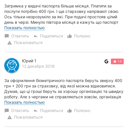
Затримка у видачі паспорта більше місяця. Платити за
послуги потрібно 400 грн. І ще старховку напрівают свою.
Ось тільки незрозуміло за які. При подачі простояв цілий
день в черзі. Минуло півтора місяця а кажуть що паспорт
буде не раніше ніж через мі...
Показать полностью
Ответить
Поделиться
Полезно
chat_bubble
reply
thumb_up_alt
Пожаловаться
warning
Юрий 1
1.0
12 декабря 2018
За оформлення біометричного паспорта беруть зверху 400
грн + 200 грн за страховку, від якої можна відмовитися.
Думав, що ці гроші беруть за хорошу організацію та швидку
роботу. Але з чергами не справляються зовсім, організація
жахлива. Був в черзі пр...
Показать полностью
Ответить
Поделиться
Полезно
chat_bubble
reply
thumb_up_alt
Пожаловаться
warning