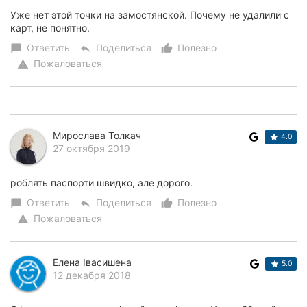
Уже нет этой точки на замостянской. Почему не удалили с
карт, не понятно.
Ответить
Поделиться
Полезно
chat_bubble
reply
thumb_up_alt
Пожаловаться
warning
Мирослава Толкач
4.0
27 октября 2019
роблять паспорти швидко, але дорого.
Ответить
Поделиться
Полезно
chat_bubble
reply
thumb_up_alt
Пожаловаться
warning
Елена Івасишена
5.0
12 декабря 2018