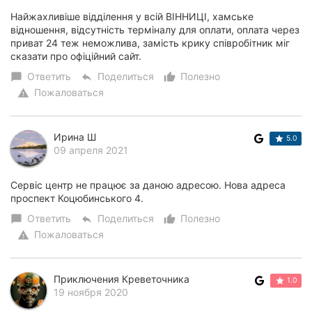
Найжахливіше відділення у всій ВІННИЦІ, хамське
відношення, відсутність терміналу для оплати, оплата через
приват 24 теж неможлива, замість крику співробітник міг
сказати про офіційний сайт.
Ответить
Поделиться
Полезно
chat_bubble
reply
thumb_up_alt
Пожаловаться
warning
Ирина Ш
5.0
09 апреля 2021
Сервіс центр не працює за даною адресою. Нова адреса
проспект Коцюбинського 4.
Ответить
Поделиться
Полезно
chat_bubble
reply
thumb_up_alt
Пожаловаться
warning
Приключения Креветочника
1.0
19 ноября 2020