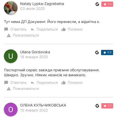
Nataly Lypka-Zagrebelna
1.0
Херсон
03 июля 2025
Полтава
Тут нема ДП Документ. Його перенесли, а відмітка є.
Чернигов
Ответить
Поделиться
Полезно
chat_bubble
reply
thumb_up_alt
Пожаловаться
warning
Черкассы
Черновцы
Uliana Gordovska
5.0
18 января 2025
Сумы
Паспортний сервіс завжди приємне обслуговування.
Ивано-
Швидко. Зручно. Ніяких нюансів не виникало.
Франковск
Ответить
Поделиться
Полезно
chat_bubble
reply
thumb_up_alt
Пожаловаться
warning
Луцк
Ужгород
ОЛЕНА КУЛЬЧИКОВСЬКА
1.0
10 января 2022
Карпаты