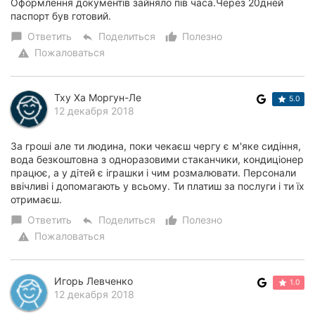
Оформлення документів зайняло пів часа.Через 20дней
паспорт був готовий.
Ответить
Поделиться
Полезно
chat_bubble
reply
thumb_up_alt
Пожаловаться
warning
Тху Ха Моргун-Ле
5.0
12 декабря 2018
За гроші але ти людина, поки чекаєш чергу є м'яке сидіння,
вода безкоштовна з одноразовими стаканчики, кондиціонер
працює, а у дітей є іграшки і чим розмалювати. Персонали
ввічливі і допомагають у всьому. Ти платиш за послуги і ти їх
отримаєш.
Ответить
Поделиться
Полезно
chat_bubble
reply
thumb_up_alt
Пожаловаться
warning
Игорь Левченко
1.0
12 декабря 2018