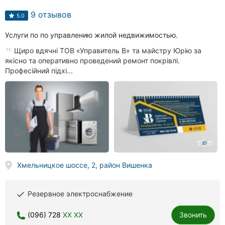
9 отзывов
5.0
Услуги по по управлению жилой недвижимостью.
Щиро вдячні ТОВ «Управитель В» та майстру Юрію за
якісно та оперативно проведений ремонт покрівлі.
Професійний підхі...
Хмельницкое шоссе, 2, район Вишенка
Резервное электроснабжение
done
(096) 728
XX XX
Звонить