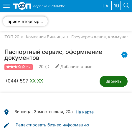
UA
RU
справка и
отзывы
Toggle
navigation
прием вторсырья
Избранные
компании
ТОП 20
Компании Винницы
Госучереждения, коммуналь
Паспортный сервис, оформление
документов
20
Добавить отзыв
Популярные
2.7
рубрики:
(044) 597
XX XX
Звонить
Стоматологии
Ветеринарные
клиники
place
Винница, Замостенская, 20а
На карте
Частные
клиники
edit
Редактировать бизнес информацию