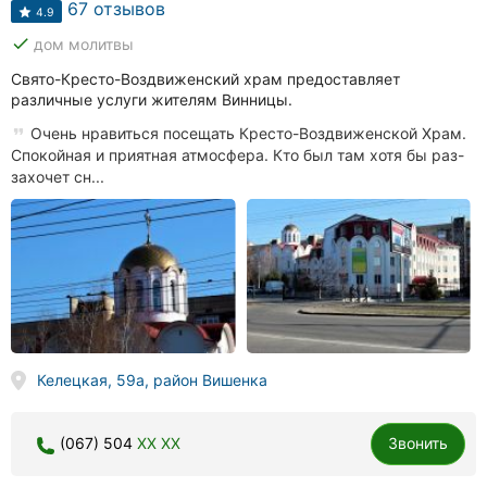
67 отзывов
4.9
done
дом молитвы
Свято-Кресто-Воздвиженский храм предоставляет
различные услуги жителям Винницы.
Очень нравиться посещать Кресто-Воздвиженской Храм.
Спокойная и приятная атмосфера. Кто был там хотя бы раз-
захочет сн...
Келецкая, 59а, район Вишенка
(067) 504
XX XX
Звонить