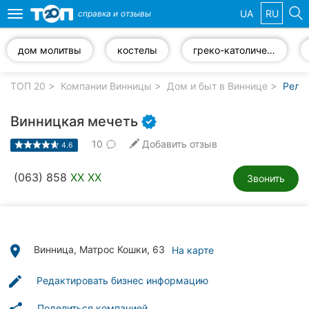
UA
RU
справка и
отзывы
Toggle
navigation
дом молитвы
костелы
греко-католическая церковь
Избранные
компании
ТОП 20
Компании Винницы
Дом и быт в Виннице
Рели
Винницкая мечеть
10
Добавить отзыв
4.6
Популярные
рубрики:
(063) 858
XX XX
Звонить
Стоматологии
Ветеринарные
клиники
place
Винница, Матрос Кошки, 63
На карте
Частные
edit
Редактировать бизнес информацию
клиники
Поделиться компанией