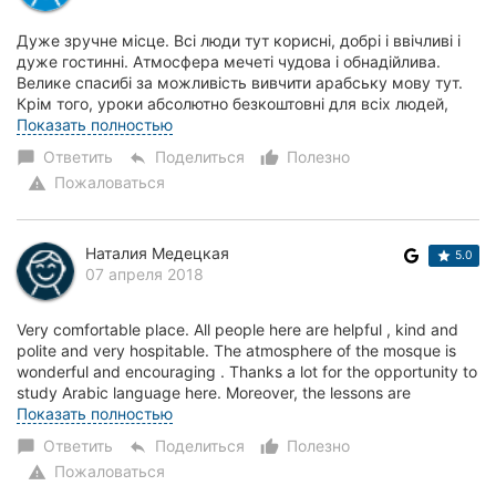
Дуже зручне місце. Всі люди тут корисні, добрі і ввічливі і
дуже гостинні. Атмосфера мечеті чудова і обнадійлива.
Велике спасибі за можливість вивчити арабську мову тут.
Крім того, уроки абсолютно безкоштовні для всіх людей,
навіть для християн. Неха...
Показать полностью
Ответить
Поделиться
Полезно
chat_bubble
reply
thumb_up_alt
Пожаловаться
warning
Наталия Медецкая
5.0
07 апреля 2018
Very comfortable place. All people here are helpful , kind and
polite and very hospitable. The atmosphere of the mosque is
wonderful and encouraging . Thanks a lot for the opportunity to
study Arabic language here. Moreover, the lessons are
absolute...
Показать полностью
Ответить
Поделиться
Полезно
chat_bubble
reply
thumb_up_alt
Пожаловаться
warning