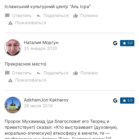
Ісламський культурний центр "Аль Ісра"
Ответить
Поделиться
Полезно
chat_bubble
reply
thumb_up_alt
Пожаловаться
warning
Наталия Моргун
5.0
25 января 2020
Прекрасное место)
Ответить
Поделиться
Полезно
chat_bubble
reply
thumb_up_alt
Пожаловаться
warning
AdkhamJon Kakharov
5.0
26 июля 2019
Пророк Мухаммад (да благословит его Творец и
приветствует) сказал: «Кто выстраивает [духовную,
морально-этическую] атмосферу в мечети, те —
приближенные к Аллаху (Богу, Господу) люди»[2].