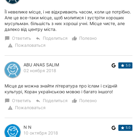
Її невелике місце, і не відкривають часом, коли це потрібно.
Але це все-таки місце, щоб молитися і зустріти хороших
мусульман. більшість з них хороші учні. Місце чисте, але
далеко від центру міста.
Ответить
Поделиться
Полезно
chat_bubble
reply
thumb_up_alt
Пожаловаться
warning
ABU ANAS SALIM
5.0
02 ноября 2018
Місце де можна знайти література про іслам і східній
культурі, Коран українською мовою і багато іншого!
Ответить
Поделиться
Полезно
chat_bubble
reply
thumb_up_alt
Пожаловаться
warning
N N
5.0
10 октября 2018