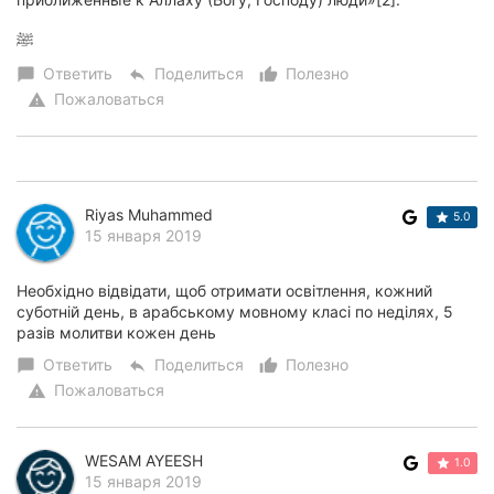
ﷺ
Ответить
Поделиться
Полезно
chat_bubble
reply
thumb_up_alt
Пожаловаться
warning
Riyas Muhammed
5.0
15 января 2019
Необхідно відвідати, щоб отримати освітлення, кожний
суботній день, в арабському мовному класі по неділях, 5
разів молитви кожен день
Ответить
Поделиться
Полезно
chat_bubble
reply
thumb_up_alt
Пожаловаться
warning
WESAM AYEESH
1.0
15 января 2019