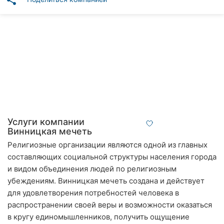
share
Автошколы
Рестораны
Все
рубрики
Все
Услуги компании
города:
Винницкая мечеть
Религиозные организации являются одной из главных
Винница
составляющих социальной структуры населения города
и видом объединения людей по религиозным
Житомир
убеждениям. Винницкая мечеть создана и действует
Тернополь
для удовлетворения потребностей человека в
распространении своей веры и возможности оказаться
Хмельницкий
в кругу единомышленников, получить ощущение