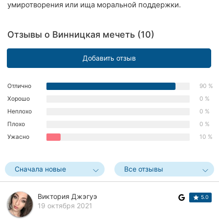
умиротворения или ища моральной поддержки.
Ровно
Одесса
Отзывы о Винницкая мечеть (10)
Кропивницкий
Добавить отзыв
Киев
Отлично
90 %
Харьков
Хорошо
0 %
Неплохо
0 %
Запорожье
Плохо
0 %
Днепр
Ужасно
10 %
Львов
Сначала новые
Все отзывы
Кривой
Рог
Виктория Джэгуэ
5.0
19 октября 2021
Николаев