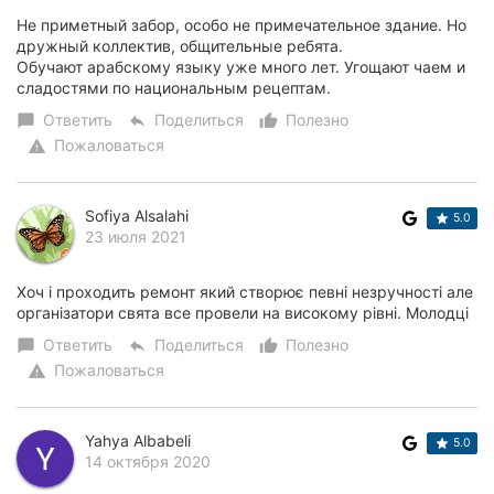
Херсон
Не приметный забор, особо не примечательное здание. Но
дружный коллектив, общительные ребята.
Обучают арабскому языку уже много лет. Угощают чаем и
Полтава
сладостями по национальным рецептам.
Чернигов
Ответить
Поделиться
Полезно
chat_bubble
reply
thumb_up_alt
Пожаловаться
warning
Черкассы
Черновцы
Sofiya Alsalahi
5.0
23 июля 2021
Сумы
Хоч і проходить ремонт який створює певні незручності але
Ивано-
організатори свята все провели на високому рівні. Молодці
Франковск
Ответить
Поделиться
Полезно
chat_bubble
reply
thumb_up_alt
Пожаловаться
warning
Луцк
Ужгород
Yahya Albabeli
5.0
14 октября 2020
Карпаты