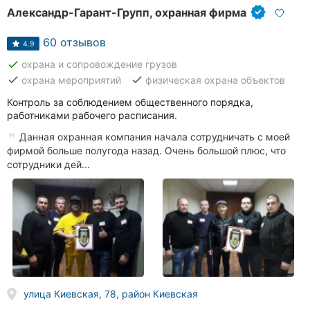
Александр-Гарант-Групп, охранная фирма
60 отзывов
4.9
done
охрана и сопровождение грузов
done
done
охрана мероприятий
физическая охрана объектов
Контроль за соблюдением общественного порядка,
работниками рабочего расписания.
Данная охранная компания начала сотрудничать с моей
фирмой больше полугода назад. Очень большой плюс, что
сотрудники дей...
улица Киевская, 78, район Киевская