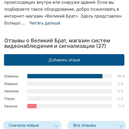
происходящих внутри или снаружи здания. Если вы
Херсон
подбираете такое оборудование, добро пожаловать в
интернет-магазин «Великий Брат». Здесь представлен
Полтава
большо ...
Читать дальше
Чернигов
Отзывы о Великий Брат, магазин систем
Черкассы
видеонаблюдения и сигнализации (27)
Черновцы
Добавить отзыв
Сумы
Отлично
89 %
Ивано-
Хорошо
0 %
Франковск
Неплохо
0 %
Луцк
Плохо
0 %
Ужасно
11 %
Ужгород
Карпаты
Сначала новые
Все отзывы