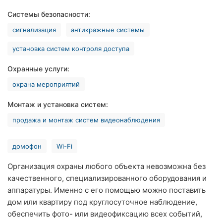
Ровно
Системы безопасности:
сигнализация
антикражные системы
Одесса
установка систем контроля доступа
Кропивницкий
Охранные услуги:
Киев
охрана мероприятий
Харьков
Монтаж и установка систем:
Запорожье
продажа и монтаж систем видеонаблюдения
Днепр
домофон
Wi-Fi
Львов
Организация охраны любого объекта невозможна без
качественного, специализированного оборудования и
Кривой
аппаратуры. Именно с его помощью можно поставить
Рог
дом или квартиру под круглосуточное наблюдение,
Николаев
обеспечить фото- или видеофиксацию всех событий,