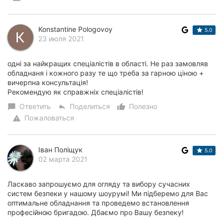
Konstantine Pologovoy
5.0
23 июля 2021
одні за найкращих спеціалістів в області. Не раз замовляв
обладнаня і кожного разу те що треба за гарною ціною +
вичерпна консультація!
Рекомендую як справжніх спеціалістів!
Ответить
Поделиться
Полезно
chat_bubble
reply
thumb_up_alt
Пожаловаться
warning
Іван Поліщук
5.0
02 марта 2021
Ласкаво запрошуємо для огляду та вибору сучасних
систем безпеки у нашому шоурумі! Ми підберемо для Вас
оптимальне обладнання та проведемо встановлення
професійною бригадою. Дбаємо про Вашу безпеку!