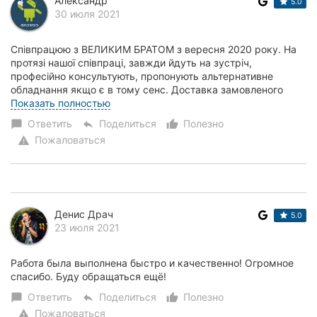
Александр
5.0
30 июля 2021
Співпрацюю з ВЕЛИКИМ БРАТОМ з вересня 2020 року. На
протязі нашої співпраці, завжди йдуть на зустріч,
професійно консультують, пропонують альтернативне
обладнання якщо є в тому сенс. Доставка замовленого
обладнання, якщо все є в наявності, відбуваєт...
Показать полностью
Ответить
Поделиться
Полезно
chat_bubble
reply
thumb_up_alt
Пожаловаться
warning
Денис Драч
5.0
23 июля 2021
Работа была выполнена быстро и качественно! Огромное
спасибо. Буду обращаться ещё!
Ответить
Поделиться
Полезно
chat_bubble
reply
thumb_up_alt
Пожаловаться
warning