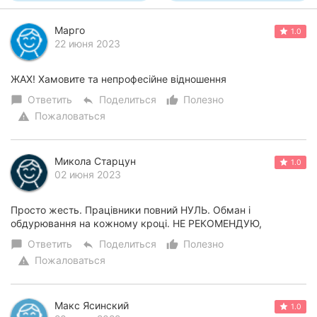
Марго
1.0
22 июня 2023
ЖАХ! Хамовите та непрофесійне відношення
Ответить
Поделиться
Полезно
chat_bubble
reply
thumb_up_alt
Пожаловаться
warning
Микола Старцун
1.0
02 июня 2023
Просто жесть. Працівники повний НУЛЬ. Обман і
обдурювання на кожному кроці. НЕ РЕКОМЕНДУЮ,
Ответить
Поделиться
Полезно
chat_bubble
reply
thumb_up_alt
Пожаловаться
warning
Макс Ясинский
1.0