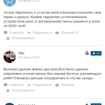
20 июля 2022
Лучше обратитесь к услугам иной компании,сохраните свои
нервы и деньги. Крайне недоволен установленным
устройством,цена от договоренной сметы разнится в итоге
на 4000 грн!!!
Ответить
Поделиться
Полезно (1)
chat_bubble
reply
thumb_up_alt
Пожаловаться
warning
Vlas
5.0
30 июля 2021
Вызывал данную фирму два раза.Всё было сделано
оперативно и качественно без лишней беготни ,рекомендую
ребят.Планирую дальше сотрудничать в случае нужды.
Ответить
Поделиться
Полезно
chat_bubble
reply
thumb_up_alt
Пожаловаться
warning