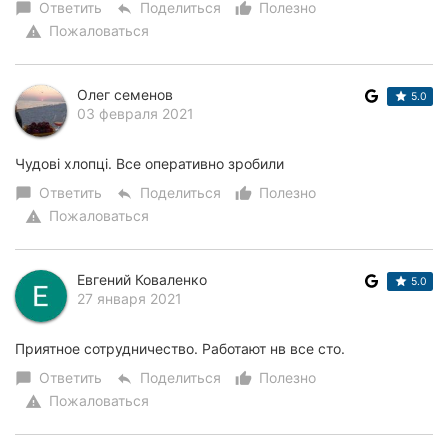
Ответить
Поделиться
Полезно
chat_bubble
reply
thumb_up_alt
Пожаловаться
warning
Олег семенов
5.0
03 февраля 2021
Чудові хлопці. Все оперативно зробили
Ответить
Поделиться
Полезно
chat_bubble
reply
thumb_up_alt
Пожаловаться
warning
Евгений Коваленко
5.0
27 января 2021
Приятное сотрудничество. Работают нв все сто.
Ответить
Поделиться
Полезно
chat_bubble
reply
thumb_up_alt
Пожаловаться
warning