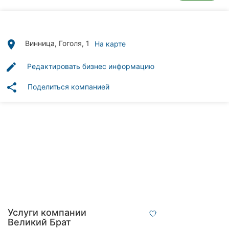
Автошколы
Рестораны
place
Винница, Гоголя, 1
На карте
Все
рубрики
edit
Редактировать бизнес информацию
share
Поделиться компанией
Все
города:
Винница
Житомир
Тернополь
Услуги компании
Хмельницкий
Великий Брат