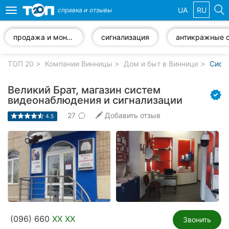
UA
RU
справка и
отзывы
Toggle
navigation
продажа и монтаж систем видеонаблюдения
сигнализация
Избранные
компании
ТОП 20
Компании Винницы
Дом и быт в Виннице
Сист
Великий Брат, магазин систем
видеонаблюдения и сигнализации
27
Добавить отзыв
Популярные
4.5
рубрики:
Стоматологии
Ветеринарные
клиники
Частные
клиники
(096) 660
XX XX
Звонить