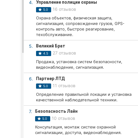
4.
Управление полиции охраны
16 отзывов
5.0
Охрана объектов, физическая защита,
Все города:
сигнализация, сопровождение грузов, GPS-
контроль авто, быстрое реагирование,
Винница
техобслуживание.
5.
Великий Брат
Житомир
27 отзывов
4.5
Тернополь
Продажа, установка систем безопасности,
видеонаблюдение, сигнализация.
Хмельницкий
6.
Партнер ЛТД
11 отзывов
Ровно
5.0
Определение правильной локации и установка
Одесса
качественной наблюдательной техники.
7.
Безопасность Лайн
Кропивницкий
10 отзывов
5.0
Киев
Консультация, монтаж систем охранной
сигнализации, доступа, видеонаблюдения.