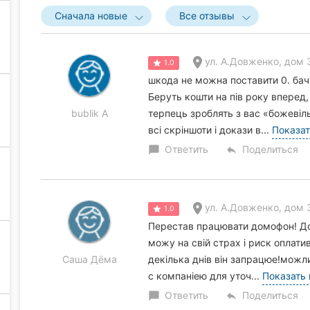
Сначала новые
Все отзывы
ул. А.Довженко, дом 3
1.0
шкода не можна поставити 0. бачу
Беруть кошти на пів року вперед,
bublik A
терпець зроблять з вас «божевіль
всі скріншоти і докази в...
Показат
Ответить
Поделиться
chat_bubble
reply
ул. А.Довженко, дом 3
1.0
Перестав працювати домофон! До
можу на свій страх і риск оплати
Саша Дёма
декілька днів він запрацюе!можли
с компаніею для уточ...
Показать
Ответить
Поделиться
chat_bubble
reply