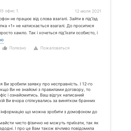
5 офис 1.
12 июля 2021
он не працює від слова взагалі. Зайти в під’їзд
пка «1» не натискається взагалі. До проситися
сто хамло. Так і хочеться під’їхати особисто, і
ью
Полезно
Пожаловаться
thumb_up_alt
warning
 Ви зробили заявку про несправність. І 12-го
 Якщо Ви не знайомі з правилами договору, то
офіс і ознайомитись. Ваш відгук написаний
 кій Ви вчора спілкувались за винятком бранних
и інформацію що можна зробити з домофоном до
майсти чисто фізично не можуть приїхати, так як
едодні. І про це Вам також вічливо повідомила