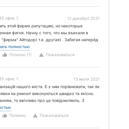
5 офис 1.
12 декабря 2021
тить этой фирме репутацию, но некоторые
нная фигня. Начну с того, что мы въехали в
"фирма" Айтодор( т.е. другая) . Забегая наперёд
зать полностью
Полезно (1)
Пожаловаться
thumb_up_alt
warning
5 офис 1.
13 июля 2021
нізацій нашого міста. Є з чим порівнювати, так як
 Заявки на ремонт виконуються швидко та якісно.
нням, то ввічливо про це повідомляють. З
остью
Полезно
Пожаловаться
thumb_up_alt
warning