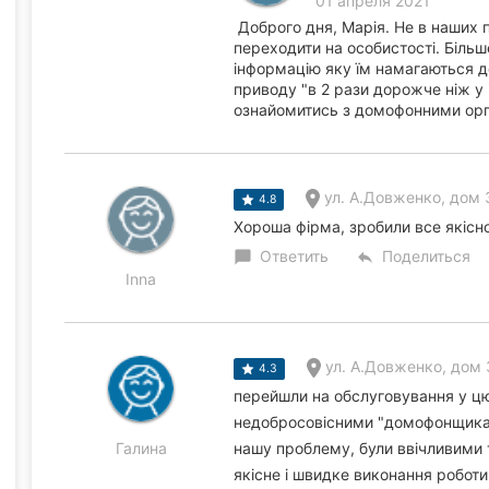
01 апреля 2021
Доброго дня, Марія. Не в наших 
переходити на особистості. Більше
інформацію яку їм намагаються до
приводу "в 2 рази дорожче ніж у
ознайомитись з домофонними орга
ул. А.Довженко, дом 3
4.8
Хороша фірма, зробили все якісно
Ответить
Поделиться
chat_bubble
reply
Inna
ул. А.Довженко, дом 
4.3
перейшли на обслуговування у цю
недобросовісними "домофонщикам
Галина
нашу проблему, були ввічливими
якісне і швидке виконання роботи