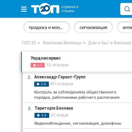
справка и
отзывы
Избранные компании
продажа и монтаж систем видеонаблюдения
сигнализация
ТОП 20
Компании Винницы
Дом и быт в Виннице
Популярные рубрики:
Укрдомсервис
Стоматологии
15 отзывов
2.7
Ветеринарные клиники
2.
Александр-Гарант-Групп
60 отзывов
4.9
Частные клиники
Контроль за соблюдением общественного
порядка, работниками рабочего расписания.
Автошколы
3.
Територія Безпеки
Рестораны
31 отзыв
4.9
Видеонаблюдение, сигнализация, домофоны
Все рубрики