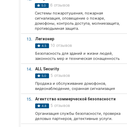
6 отзывов
5.0
Сумы
Системы пожаротушения, пожарная
сигнализация, оповещение о пожаре,
Ивано-Франковск
домофоны, контроль доступа, молниезащита,
противодымная защита.
Луцк
13.
Легионер
Ужгород
10 отзывов
4.5
Безопасность для зданий и жизни людей,
Карпаты
законность мер и техническая оснащенность
14.
ALL Security
5 отзывов
5.0
Продажа и обслуживание домофонов,
видеонаблюдение, охранная сигнализация
15.
Агентство коммерческой безопасности
5 отзывов
4.8
Организация службы безопасности, проверка
деловых партнеров, детективные услуги.