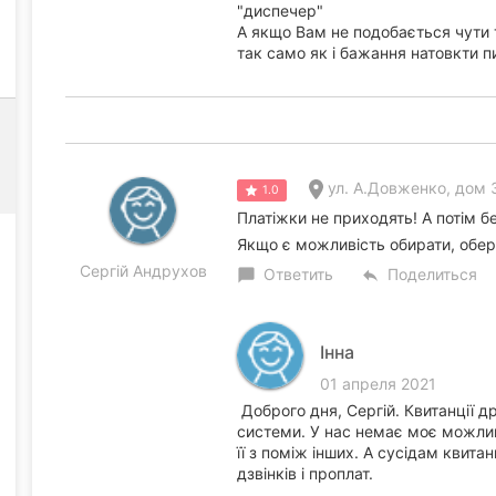
"диспечер"
А якщо Вам не подобається чути т
так само як і бажання натовкти пи
ул. А.Довженко, дом 3
1.0
Платіжки не приходять! А потім 
Якщо є можливість обирати, обер
Сергій Андрухов
Ответить
Поделиться
chat_bubble
reply
Інна
01 апреля 2021
Доброго дня, Сергій. Квитанції 
системи. У нас немає моє можлив
її з поміж інших. А сусідам квита
дзвінків і проплат.