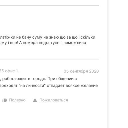
латіжки не бачу суму не знаю шо за шо і скільки
ому і все! А номера недоступні і неможливо
5 офис 1.
05 сентября 2020
, работающих в городе. При общении с
ереходят "на личности" отпадает всякое желание
Полезно
Пожаловаться
thumb_up_alt
warning