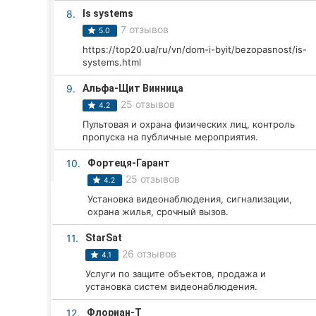
Харьков
8.
Is systems
7 отзывов
5.0
Запорожье
https://top20.ua/ru/vn/dom-i-byit/bezopasnost/is-
systems.html
Днепр
9.
Альфа-Щит Винница
Львов
25 отзывов
4.2
Кривой Рог
Пультовая и охрана физических лиц, контроль
пропуска на публичные мероприятия.
Николаев
10.
Фортеця-Гарант
25 отзывов
4.2
Херсон
Установка видеонаблюдения, сигнализации,
охрана жилья, срочный вызов.
Полтава
11.
StarSat
Чернигов
26 отзывов
4.1
Услуги по защите объектов, продажа и
Черкассы
установка систем видеонаблюдения.
Черновцы
12.
Флориан-Т