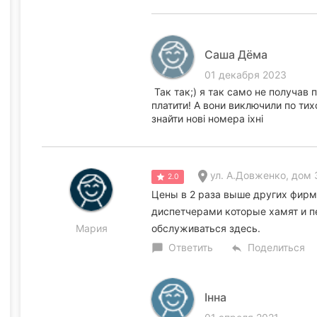
Саша Дёма
01 декабря 2023
Так так;) я так само не получав п
платити! А вони виключили по тих
знайти нові номера іхні
ул. А.Довженко, дом 3
2.0
Цены в 2 раза выше других фирм
диспетчерами которые хамят и п
Мария
обслуживаться здесь.
Ответить
Поделиться
chat_bubble
reply
Інна