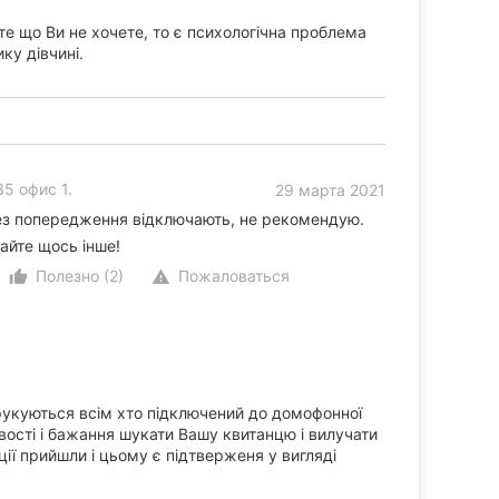
е що Ви не хочете, то є психологічна проблема
ку дівчині.
5 офис 1.
29 марта 2021
без попередження відключають, не рекомендую.
айте щось інше!
Полезно (2)
Пожаловаться
thumb_up_alt
warning
друкуються всім хто підключений до домофонної
ості і бажання шукати Вашу квитанцю і вилучати
нції прийшли і цьому є підтверженя у вигляді