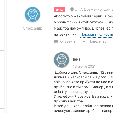
ул. А.Довженко, дом 3
1.0
Абсолютно жахливий сервіс. Домоф
можна тільки з «таблеткою» . Кно
Олександр
майстра неможливо. Диспетчер про
натовкти пик...
Показать полност
Ответить
Поделиться
chat_bubble
reply
Інна
13 июля 2021
Доброго дня, Олександр. 12 липня
липня Ви написали свій відгук....
звісно можете приїхати до нас в 
приблизно в тій самій манері, в я
слів (тут вони відсутні).
У телефонній розмові Вам надал
приїзду майстра.
В той день коли робиться заявка 
виконують заявки зроблені напер