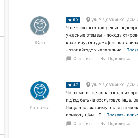
ул. А.Довженко, дом 3
5.0
Я не знаю, кто так решил подпор
ужасные отзывы - походу открове
Юлія
квартиру, где домофон поставила 
- этот айтодор нелегально...
Пока
Ответить
Поделиться
chat_bubble
reply
ул. А.Довженко, дом 3
4.7
Як на мене, це одна з кращих орга
під’їзд батьків обслуговує інша.
Катерина
Якщо десь затримуються з викона
приводу ціни… Т...
Показать полн
Ответить
Поделиться
chat_bubble
reply