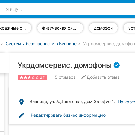
антикражные системы
физическая охрана объектов
домофон
Системы безопасности в Виннице
Укрдомсервис, домофо
Укрдомсервис, домофоны
15
отзывов
Добавить отзыв
2.7
place
Винница, ул. А.Довженко, дом 35 офис 1.
На карт
edit
Редактировать бизнес информацию