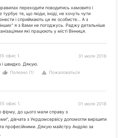
правилах переходити поводитись хамовито і
 турбує те, що люди, іноді, не хочуть чути
нести і сприймають це як особисте... А з
 інших" я з Вами не погоджусь. Раджу детальніше
нізаціями які працюють у місті Вінниця.
5 офис 1.
31 июля 2018
 і швидко. Дякую.
Полезно (1)
Пожаловаться
thumb_up_alt
warning
35 офис 1.
01 июля 2018
 фірму, до цього мали справу з
и", дівчата з Укрдомсервісу допомогли вирішити
 та професійними. Дякую майстру Андрію за
.