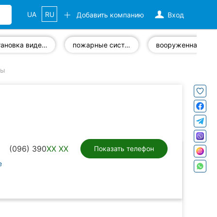
UA
RU
Добавить компанию
Вход
установка видеонаблюдения
пожарные системы
вооруженная охрана
ны
(096) 390
XX XX
Показать телефон
е