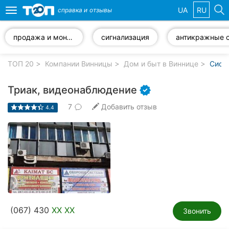
UA
RU
справка и
отзывы
Toggle
navigation
продажа и монтаж систем видеонаблюдения
сигнализация
Избранные
компании
ТОП 20
Компании Винницы
Дом и быт в Виннице
Сист
Триак, видеонаблюдение
7
Добавить отзыв
4.4
Популярные
рубрики:
Стоматологии
Ветеринарные
клиники
Частные
(067) 430
XX XX
клиники
Звонить