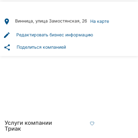
Автошколы
Рестораны
place
Винница, улица Замостянская, 26
На карте
Все
edit
Редактировать бизнес информацию
рубрики
share
Поделиться компанией
Все
города:
Винница
Житомир
Тернополь
Услуги компании
Триак
Хмельницкий