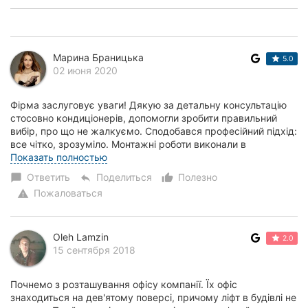
Марина Браницька
5.0
02 июня 2020
Фірма заслуговує уваги! Дякую за детальну консультацію
стосовно кондиціонерів, допомогли зробити правильний
вибір, про що не жалкуємо. Сподобався професійний підхід:
все чітко, зрозуміло. Монтажні роботи виконали в
зазначений термін, не зіпсували рем...
Показать полностью
Ответить
Поделиться
Полезно
chat_bubble
reply
thumb_up_alt
Пожаловаться
warning
Oleh Lamzin
2.0
15 сентября 2018
Почнемо з розташування офісу компанії. Їх офіс
знаходиться на дев'ятому поверсі, причому ліфт в будівлі не