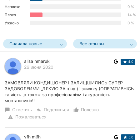
Херсон
Неплохо
0 %
Плохо
14 %
Полтава
Ужасно
0 %
Чернигов
Сначала новые
Все отзывы
Черкассы
Черновцы
alisa hmaruk
4.0
26 июня 2020
Сумы
ЗАМОВЛЯЛИ КОНДИЦІОНЕР І ЗАЛИЩШИЛИСЬ СУПЕР
Ивано-
ЗАДОВОЛЕИМИ ,ДЯКУЮ ЗА ціну ) і знижку )ОПЕРАТИВНІСЬ
Франковск
та яість ,а також за професіоналізм і акуратність
монтажників!!
Луцк
Ответить
Поделиться
Полезно
chat_bubble
reply
thumb_up_alt
Пожаловаться
warning
Ужгород
Карпаты
vfh mjfh
5.0