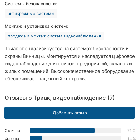
Системы безопасности:
Ровно
антикражные системы
Одесса
Монтаж и установка систем:
Кропивницкий
продажа и монтаж систем видеонаблюдения
Киев
Триак специализируется на системах безопасности и
охраны Винницы. Монтируется и наследуется цифровое
Харьков
видеонаблюдение для офисов, предприятий, складов и
жилых помещений. Высококачественное оборудование
Запорожье
обеспечивает надежный контроль.
Днепр
Отзывы о Триак, видеонаблюдение (7)
Львов
Добавить отзыв
Кривой
Рог
Отлично
71 %
Николаев
Хорошо
14 %