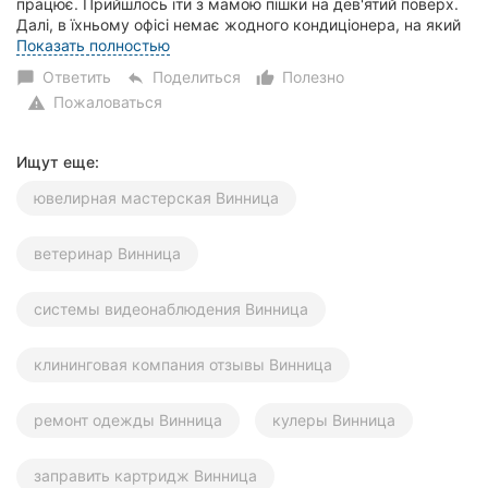
працює. Прийшлось іти з мамою пішки на дев'ятий поверх.
Далі, в їхньому офісі немає жодного кондиціонера, на який
можна було б подивитися власн...
Показать полностью
Ответить
Поделиться
Полезно
chat_bubble
reply
thumb_up_alt
Пожаловаться
warning
Ищут еще:
ювелирная мастерская Винница
ветеринар Винница
системы видеонаблюдения Винница
клининговая компания отзывы Винница
ремонт одежды Винница
кулеры Винница
заправить картридж Винница