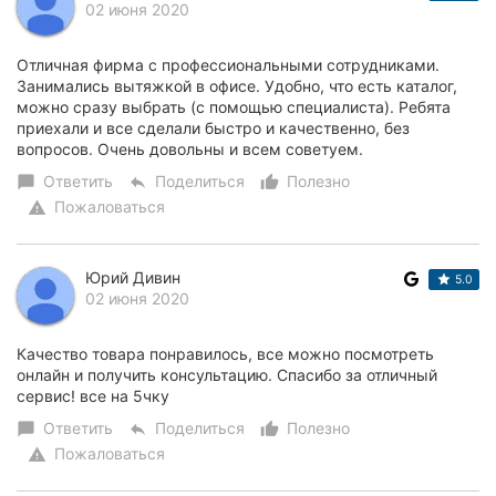
02 июня 2020
Отличная фирма с профессиональными сотрудниками.
Занимались вытяжкой в офисе. Удобно, что есть каталог,
можно сразу выбрать (с помощью специалиста). Ребята
приехали и все сделали быстро и качественно, без
вопросов. Очень довольны и всем советуем.
Ответить
Поделиться
Полезно
chat_bubble
reply
thumb_up_alt
Пожаловаться
warning
Юрий Дивин
5.0
02 июня 2020
Качество товара понравилось, все можно посмотреть
онлайн и получить консультацию. Спасибо за отличный
сервис! все на 5чку
Ответить
Поделиться
Полезно
chat_bubble
reply
thumb_up_alt
Пожаловаться
warning