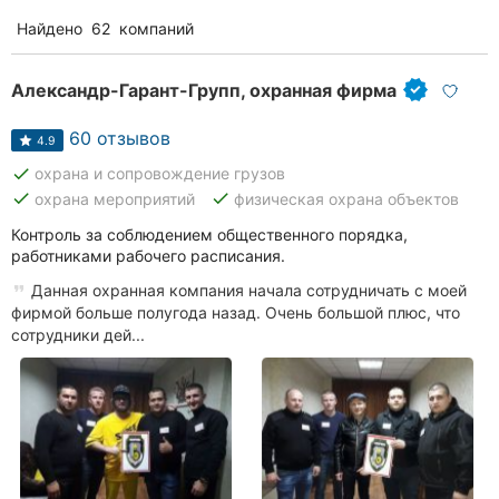
Найдено
62
компаний
Александр-Гарант-Групп, охранная фирма
60 отзывов
4.9
done
охрана и сопровождение грузов
done
done
охрана мероприятий
физическая охрана объектов
Контроль за соблюдением общественного порядка,
работниками рабочего расписания.
Данная охранная компания начала сотрудничать с моей
фирмой больше полугода назад. Очень большой плюс, что
сотрудники дей...