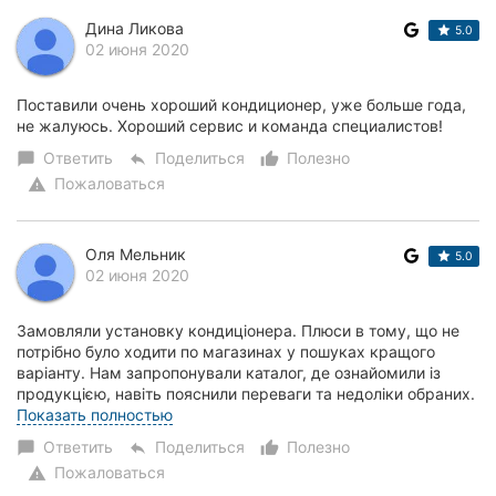
Дина Ликова
5.0
02 июня 2020
Поставили очень хороший кондиционер, уже больше года,
не жалуюсь. Хороший сервис и команда специалистов!
Ответить
Поделиться
Полезно
chat_bubble
reply
thumb_up_alt
Пожаловаться
warning
Оля Мельник
5.0
02 июня 2020
Замовляли установку кондиціонера. Плюси в тому, що не
потрібно було ходити по магазинах у пошуках кращого
варіанту. Нам запропонували каталог, де ознайомили із
продукцією, навіть пояснили переваги та недоліки обраних.
Після владнання усіх деталей наш...
Показать полностью
Ответить
Поделиться
Полезно
chat_bubble
reply
thumb_up_alt
Пожаловаться
warning