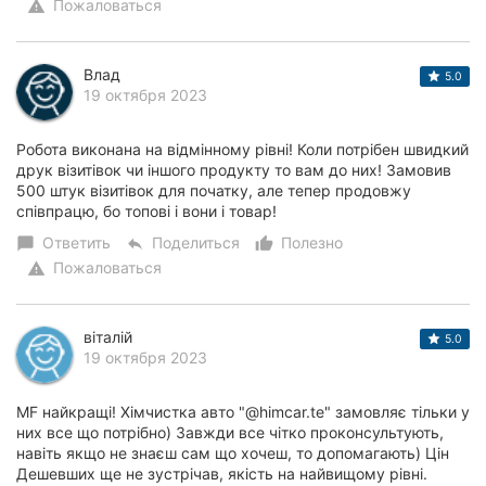
Пожаловаться
warning
Влад
5.0
19 октября 2023
Робота виконана на відмінному рівні! Коли потрібен швидкий
друк візитівок чи іншого продукту то вам до них! Замовив
500 штук візитівок для початку, але тепер продовжу
співпрацю, бо топові і вони і товар!
Ответить
Поделиться
Полезно
chat_bubble
reply
thumb_up_alt
Пожаловаться
warning
віталій
5.0
19 октября 2023
МF найкращі! Хімчистка авто "@himcar.te" замовляє тільки у
них все що потрібно) Завжди все чітко проконсультують,
навіть якщо не знаєш сам що хочеш, то допомагають) Цін
Дешевших ще не зустрічав, якість на найвищому рівні.