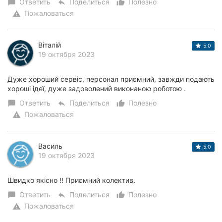
Ответить
Поделиться
Полезно
chat_bubble
reply
thumb_up_alt
Пожаловаться
warning
Віталій
5.0
19 октября 2023
Дуже хороший сервіс, персонал приємний, завжди подають
хороші ідеї, дуже задоволений виконаною роботою .
Ответить
Поделиться
Полезно
chat_bubble
reply
thumb_up_alt
Пожаловаться
warning
Василь
5.0
19 октября 2023
Швидко якісно !! Приємний колектив.
Ответить
Поделиться
Полезно
chat_bubble
reply
thumb_up_alt
Пожаловаться
warning