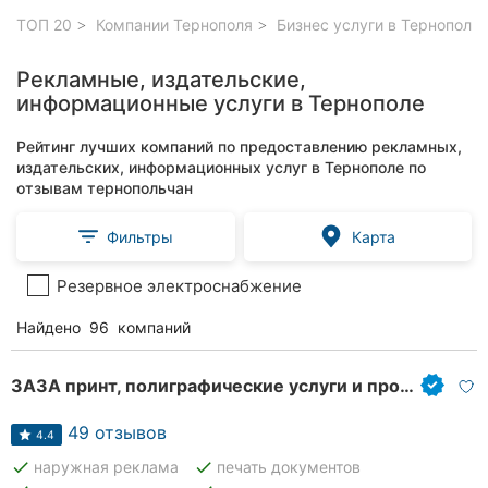
ТОП 20
Компании Тернополя
Бизнес услуги в Тернополе
Рекламные, издательские,
информационные услуги в Тернополе
Рейтинг лучших компаний по предоставлению рекламных,
издательских, информационных услуг в Тернополе по
отзывам тернопольчан
Фильтры
Карта
Резервное электроснабжение
Найдено
96
компаний
ЗАЗА принт, полиграфические услуги и продукция
49 отзывов
4.4
done
done
наружная реклама
печать документов