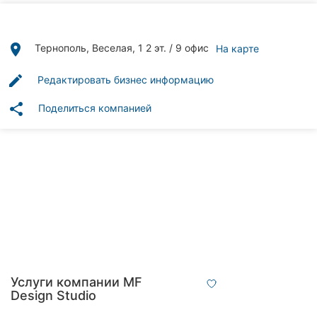
клиники
Рестораны
place
Тернополь, Веселая, 1 2 эт. / 9 офис
На карте
Все
edit
Редактировать бизнес информацию
рубрики
share
Поделиться компанией
Все
города:
Тернополь
Винница
Житомир
Услуги компании MF
Design Studio
Хмельницкий