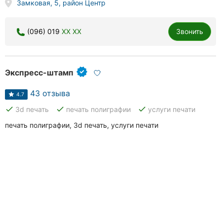
Замковая, 5, район Центр
(096) 019
XX XX
Звонить
Экспресс-штамп
43 отзыва
4.7
done
done
done
3d печать
печать полиграфии
услуги печати
печать полиграфии, 3d печать, услуги печати
Працюю з Студією друку понад 5 років, завжди все
вчасно та якісно