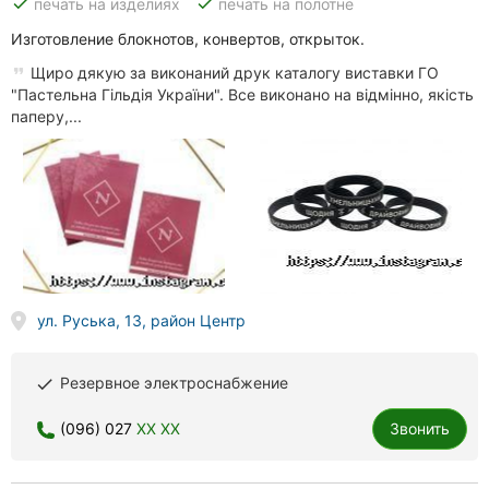
done
done
печать на изделиях
печать на полотне
Изготовление блокнотов, конвертов, открыток.
Щиро дякую за виконаний друк каталогу виставки ГО
"Пастельна Гільдія України". Все виконано на відмінно, якість
паперу,...
ул. Руська, 13, район Центр
Резервное электроснабжение
done
(096) 027
XX XX
Звонить