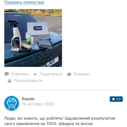
Зроблять усе, що потрібно за...
Показать полностью
Ответить
Поделиться
Полезно
chat_bubble
reply
thumb_up_alt
Пожаловаться
warning
Вадим
5.0
19 октября 2023
Люди, які знають, що роблять! Задоволений результатом
свого замовлення на 100%. Швидке та якісне