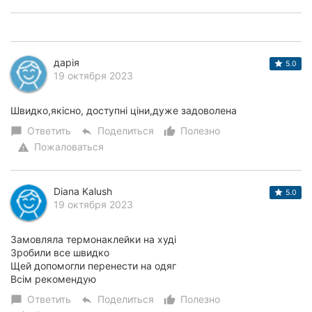
дарія
5.0
19 октября 2023
Швидко,якісно, доступні ціни,дуже задоволена
Ответить
Поделиться
Полезно
chat_bubble
reply
thumb_up_alt
Пожаловаться
warning
Diana Kalush
5.0
19 октября 2023
Замовляла термонаклейки на худі
Зробили все швидко
Щей допомогли перенести на одяг
Всім рекомендую
Ответить
Поделиться
Полезно
chat_bubble
reply
thumb_up_alt