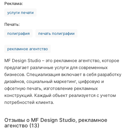
Реклама:
Ровно
услуги печати
Одесса
Печать:
Кропивницкий
полиграфия
печать полиграфии
Киев
рекламное агентство
Харьков
MF Design Studio – это рекламное агентство, которое
предлагает различные услуги для современных
Запорожье
бизнесов. Специализация включает в себя разработку
Днепр
дизайнов, социальный маркетинг, цифровую и
офсетную печать, изготовление рекламных
Львов
конструкций. Каждый объект реализуется с учетом
потребностей клиента.
Кривой
Рог
Отзывы о MF Design Studio, рекламное
Николаев
агенство (13)