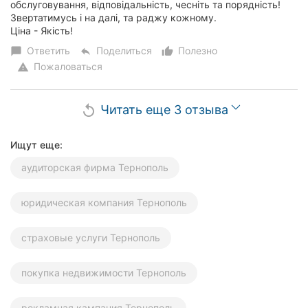
обслуговування, відповідальність, чесніть та порядність!
Звертатимусь і на далі, та раджу кожному.
Ціна - Якість!
Ответить
Поделиться
Полезно
chat_bubble
reply
thumb_up_alt
Пожаловаться
warning
Читать еще 3 отзыва
replay
Ищут еще:
аудиторская фирма Тернополь
юридическая компания Тернополь
страховые услуги Тернополь
покупка недвижимости Тернополь
рекламная кампания Тернополь