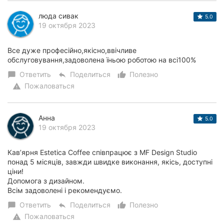
люда сивак
5.0
19 октября 2023
Все дуже професійно,якісно,ввічливе
обслуговування,задоволена їньою роботою на всі100%
Ответить
Поделиться
Полезно
chat_bubble
reply
thumb_up_alt
Пожаловаться
warning
Анна
5.0
19 октября 2023
Кавʼярня Estetica Coffee співпрацює з MF Design Studio
понад 5 місяців, завжди швидке виконання, якісь, доступні
ціни!
Допомога з дизайном.
Всім задоволені і рекомендуємо.
Ответить
Поделиться
Полезно
chat_bubble
reply
thumb_up_alt
Пожаловаться
warning