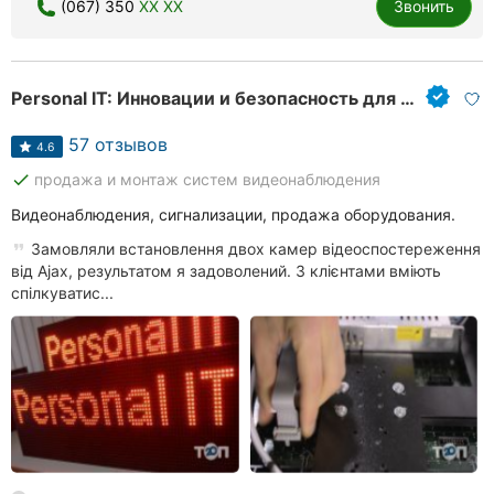
(067) 350
XX XX
Звонить
Personal IT: Инновации и безопасность для вашего бизнеса и дома
57 отзывов
4.6
done
продажа и монтаж систем видеонаблюдения
Видеонаблюдения, сигнализации, продажа оборудования.
Замовляли встановлення двох камер відеоспостереження
від Ajax, результатом я задоволений. З клієнтами вміють
спілкуватис...