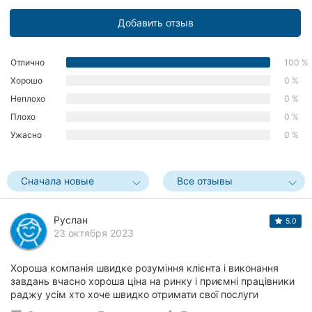
Херсон
Добавить отзыв
Полтава
Отлично
100 %
Чернигов
Хорошо
0 %
Неплохо
0 %
Черкассы
Плохо
0 %
Черновцы
Ужасно
0 %
Сумы
Сначала новые
Все отзывы
Ивано-
Франковск
Руслан
5.0
23 октября 2023
Луцк
Ужгород
Хороша компанія швидке розуміння клієнта і виконання
завдань вчасно хороша ціна на ринку і приємні працівники
раджу усім хто хоче швидко отримати свої послуги
Карпаты