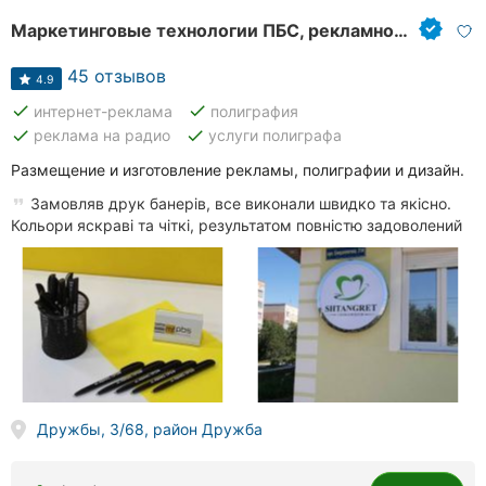
Маркетинговые технологии ПБС, рекламное агентство
45 отзывов
4.9
done
done
интернет-реклама
полиграфия
done
done
реклама на радио
услуги полиграфа
Размещение и изготовление рекламы, полиграфии и дизайн.
Замовляв друк банерів, все виконали швидко та якісно.
Кольори яскраві та чіткі, результатом повністю задоволений
Дружбы, 3/68, район Дружба