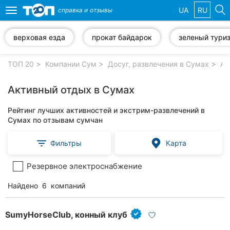
UA
RU
справка и
отзывы
Toggle
navigation
верховая езда
прокат байдарок
зеленый тури
Избранные
компании
ТОП 20
Компании Сум
Досуг, развлечения в Сумах
Ак
Активный отдых в Сумах
Рейтинг лучших активностей и экстрим-развлечений в
Популярные
Сумах по отзывам сумчан
рубрики:
Фильтры
Карта
Ветеринарные
клиники
Резервное электроснабжение
Стоматологии
Найдено
6
компаний
Частные
клиники
SumyHorseClub, конный клуб