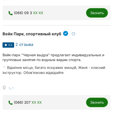
Николаев
(066) 09 3
XX XX
Звонить
Херсон
Полтава
Вейк Парк, спортивный клуб
Чернигов
2 отзыва
5.0
Черкассы
Вейк-парк "Черная выдра" предлагает индивидуальные и
Черновцы
групповые занятия по водным видам спорта.
Відмінне місце, багато яскравих емоцій, Женя - класний
Ивано-
інструктор. Обов'язково відвідайте
Франковск
Луцк
-, -
Ужгород
(066) 207
XX XX
Звонить
Карпаты