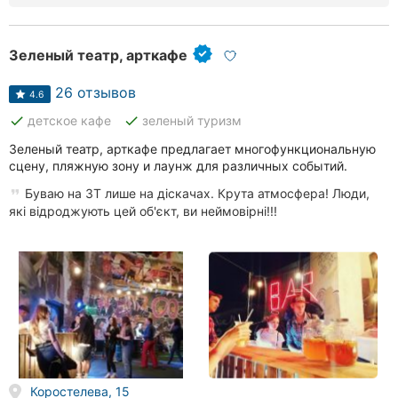
Хмельницкий
Зеленый театр, арткафе
Ровно
26 отзывов
Одесса
4.6
done
done
детское кафе
зеленый туризм
Кропивницкий
Зеленый театр, арткафе предлагает многофункциональную
сцену, пляжную зону и лаунж для различных событий.
Киев
Буваю на ЗТ лише на діскачах. Крута атмосфера! Люди,
Харьков
які відроджують цей об'єкт, ви неймовірні!!!
Запорожье
Днепр
Львов
Кривой
Рог
Коростелева, 15