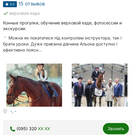
Автошколы
15 отзывов
5.0
done
верховая езда
Рестораны
Конные прогулки, обучение верховой езде, фотосессии и
Все
экскурсии.
рубрики
Можна як покататися під контролем інструктора, так і
брати уроки. Дуже приємна дівчина Альона доступно і
ефективно поясн...
Все
города:
Сумы
Винница
-, -
Житомир
Тернополь
(095) 320
XX XX
Звонить