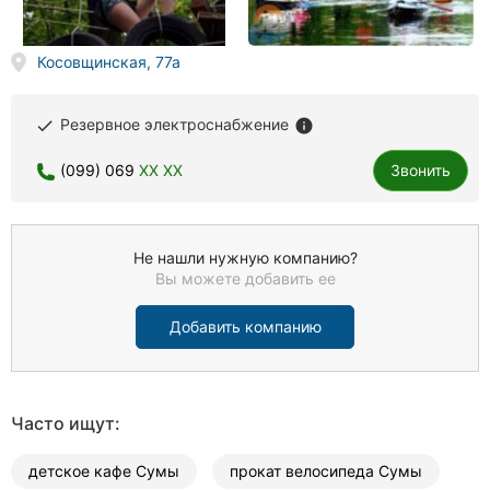
Косовщинская, 77а
Резервное электроснабжение
done
info
(099) 069
XX XX
Звонить
Не нашли нужную компанию?
Вы можете добавить ее
Добавить компанию
Часто ищут:
детское кафе Сумы
прокат велосипеда Сумы