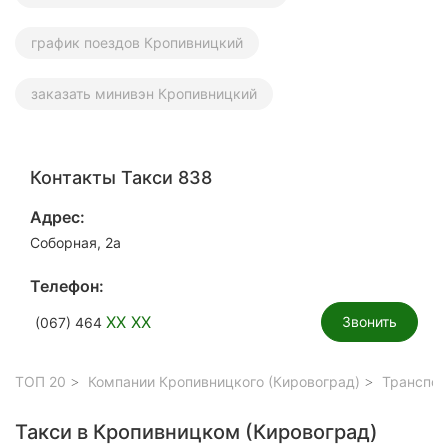
график поездов Кропивницкий
заказать минивэн Кропивницкий
Контакты Такси 838
Адрес:
Соборная, 2а
Телефон:
XX XX
Звонить
(067) 464
ТОП 20
Компании Кропивницкого (Кировоград)
Транспор
Такси в Кропивницком (Кировоград)