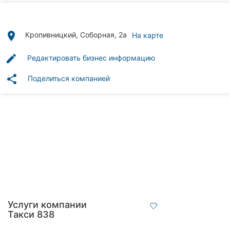
Автошколы
Рестораны
place
Кропивницкий, Соборная, 2а
На карте
Все
edit
Редактировать бизнес информацию
рубрики
share
Поделиться компанией
Все
города:
Кропивницкий
Винница
Житомир
Услуги компании
Такси 838
Тернополь