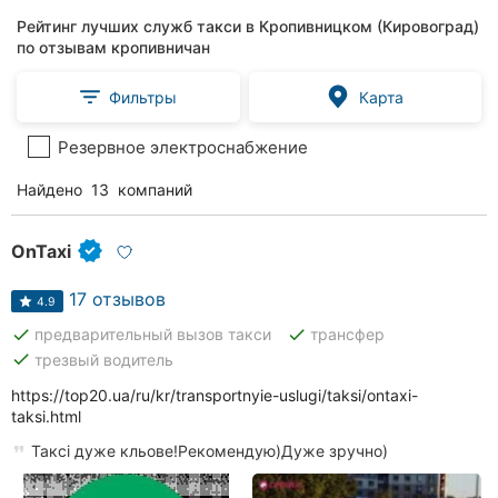
Рейтинг лучших служб такси в Кропивницком (Кировоград)
по отзывам кропивничан
Фильтры
Карта
Резервное электроснабжение
Найдено
13
компаний
OnTaxi
17 отзывов
4.9
done
done
предварительный вызов такси
трансфер
done
трезвый водитель
https://top20.ua/ru/kr/transportnyie-uslugi/taksi/ontaxi-
taksi.html
Таксі дуже кльове!Рекомендую)Дуже зручно)