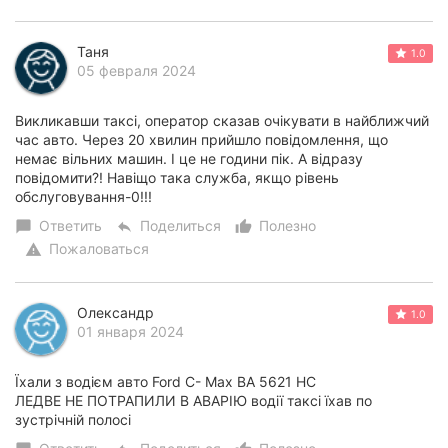
Таня
1.0
05 февраля 2024
Викликавши таксі, оператор сказав очікувати в найближчий
час авто. Через 20 хвилин прийшло повідомлення, що
немає вільних машин. І це не години пік. А відразу
повідомити?! Навіщо така служба, якщо рівень
обслуговування-0!!!
Ответить
Поделиться
Полезно
chat_bubble
reply
thumb_up_alt
Пожаловаться
warning
Олександр
1.0
01 января 2024
Їхали з водієм авто Ford C- Max ВА 5621 НС
ЛЕДВЕ НЕ ПОТРАПИЛИ В АВАРІЮ водії таксі їхав по
зустрічній полосі