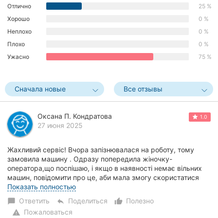
Отлично
25 %
Херсон
Хорошо
0 %
Полтава
Неплохо
0 %
Плохо
0 %
Чернигов
Ужасно
75 %
Черкассы
Сначала новые
Все отзывы
Черновцы
Сумы
Оксана П. Кондратова
1.0
27 июня 2025
Ивано-
Франковск
Жахливий сервіс! Вчора запізнювалася на роботу, тому
замовила машину . Одразу попередила жіночку-
Луцк
оператора,що поспішаю, і якщо в наявності немає вільних
машин, повідомити про це, аби мала змогу скористатися
іншою службою. Вона сказала очікувати на с...
Показать полностью
Ужгород
Ответить
Поделиться
Полезно
chat_bubble
reply
thumb_up_alt
Карпаты
Пожаловаться
warning