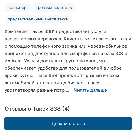
Хмельницкий
трансфер
трезвый водитель
предварительный вызов такси
Ровно
Компания "Таксы 838" предоставляет услуги
Одесса
пассажирских перевозок. Клиенты могут заказать такси
Киев
с помощью телефонного звонка или через мобильное
приложение, доступное для смартфонов на базе iOS и
Харьков
Android. Услуги доступны круглосуточно, что
обеспечивает удобство для пользователей в любое
Запорожье
время суток. Такси 838 предлагает разные классы
автомобилей, от эконом до бизнес-класса,
Днепр
удовлетворяя разные потр ...
Читать дальше
Львов
Отзывы о Такси 838 (4)
Кривой
Рог
Добавить отзыв
Николаев