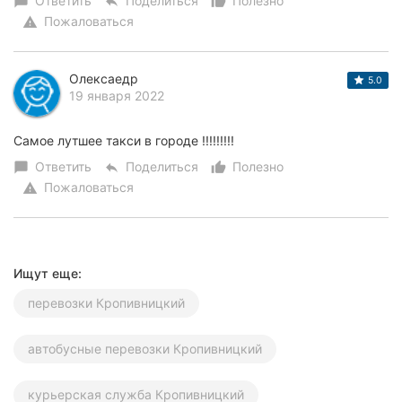
Ответить
Поделиться
Полезно
chat_bubble
reply
thumb_up_alt
Пожаловаться
warning
Олексаедр
5.0
19 января 2022
Самое лутшее такси в городе !!!!!!!!!
Ответить
Поделиться
Полезно
chat_bubble
reply
thumb_up_alt
Пожаловаться
warning
Ищут еще:
перевозки Кропивницкий
автобусные перевозки Кропивницкий
курьерская служба Кропивницкий