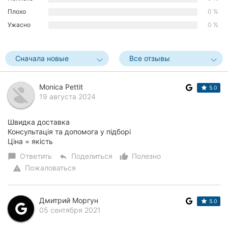
Хмельницкий
Плохо
0 %
Ужасно
0 %
Ровно
Одесса
Сначала новые
Все отзывы
Киев
Monica Pettit
5.0
19 августа 2024
Харьков
Запорожье
Швидка доставка
Консультація та допомога у підборі
Ціна = якість
Днепр
Ответить
Поделиться
Полезно
chat_bubble
reply
thumb_up_alt
Львов
Пожаловаться
warning
Кривой
Рог
Дмитрий Моргун
5.0
05 сентября 2021
Николаев