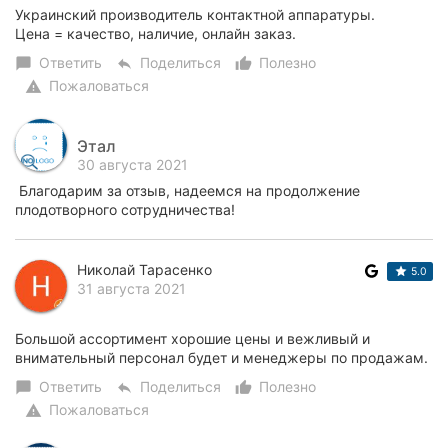
Украинский производитель контактной аппаратуры.
Херсон
Цена = качество, наличие, онлайн заказ.
Ответить
Поделиться
Полезно
chat_bubble
reply
thumb_up_alt
Полтава
Пожаловаться
warning
Чернигов
Этал
Черкассы
30 августа 2021
Благодарим за отзыв, надеемся на продолжение
Черновцы
плодотворного сотрудничества!
Сумы
Николай Тарасенко
5.0
Ивано-
31 августа 2021
Франковск
Большой ассортимент хорошие цены и вежливый и
Луцк
внимательный персонал будет и менеджеры по продажам.
Ужгород
Ответить
Поделиться
Полезно
chat_bubble
reply
thumb_up_alt
Пожаловаться
warning
Карпаты