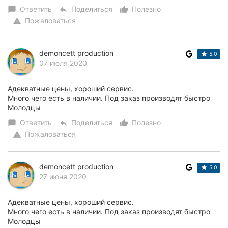
Ответить
Поделиться
Полезно
chat_bubble
reply
thumb_up_alt
Пожаловаться
warning
demoncett production
5.0
07 июля 2020
Адекватные цены, хороший сервис.
Много чего есть в наличии. Под заказ производят быстро
Молодцы
Ответить
Поделиться
Полезно
chat_bubble
reply
thumb_up_alt
Пожаловаться
warning
demoncett production
5.0
27 июня 2020
Адекватные цены, хороший сервис.
Много чего есть в наличии. Под заказ производят быстро
Молодцы