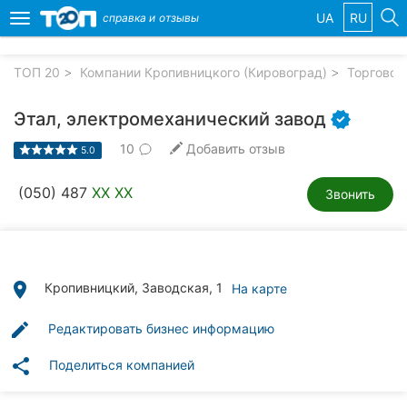
UA
RU
справка и
отзывы
Toggle
navigation
ТОП 20
Компании Кропивницкого (Кировоград)
Торговое
Избранные
компании
Этал, электромеханический завод
10
Добавить отзыв
5.0
(050) 487
XX XX
Звонить
Популярные
рубрики:
Стоматологии
place
Кропивницкий, Заводская, 1
На карте
Частные
клиники
edit
Редактировать бизнес информацию
Ветеринарные
share
Поделиться компанией
клиники