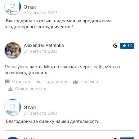
Этал
31 августа 2021
Благодарим за отзыв, надеемся на продолжение
плодотворного сотрудничества!
Alexander Petrenko
5.0
31 августа 2021
Пользуюсь часто. Можно заказать через сайт, можно
позвонить, уточнить.
Ответить
Поделиться
Полезно
chat_bubble
reply
thumb_up_alt
Пожаловаться
warning
Этал
31 августа 2021
Благодарим за оценку нашей деятельности.