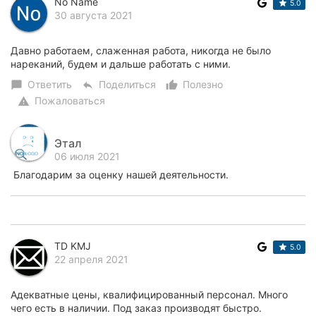
No Name
5.0
30 августа 2021
Давно работаем, слаженная работа, никогда не было
нареканий, будем и дальше работать с ними.
Ответить
Поделиться
Полезно
chat_bubble
reply
thumb_up_alt
Пожаловаться
warning
Этал
06 июля 2021
Благодарим за оценку нашей деятельности.
TD KMJ
5.0
22 апреля 2021
Адекватные цены, квалифицированный персонал. Много
чего есть в наличии. Под заказ производят быстро.