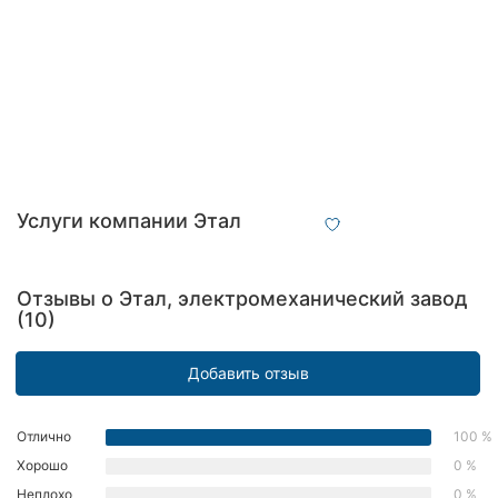
Автошколы
Рестораны
Все
рубрики
Услуги компании Этал
Все
города:
Отзывы о Этал, электромеханический завод
(10)
Кропивницкий
Добавить отзыв
Винница
Житомир
Отлично
100 %
Хорошо
0 %
Тернополь
Неплохо
0 %