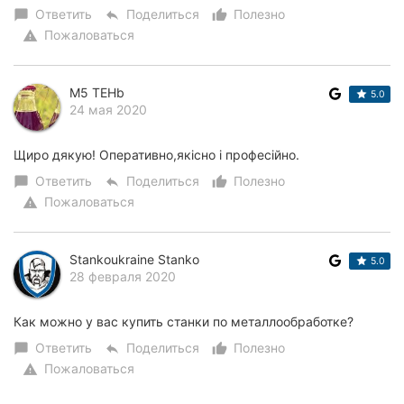
Ответить
Поделиться
Полезно
chat_bubble
reply
thumb_up_alt
Пожаловаться
warning
M5 TEHb
5.0
24 мая 2020
Щиро дякую! Оперативно,якісно і професійно.
Ответить
Поделиться
Полезно
chat_bubble
reply
thumb_up_alt
Пожаловаться
warning
Stankoukraine Stanko
5.0
28 февраля 2020
Как можно у вас купить станки по металлообработке?
Ответить
Поделиться
Полезно
chat_bubble
reply
thumb_up_alt
Пожаловаться
warning