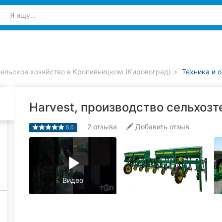
ельское хозяйство в Кропивницком (Кировоград)
Техника и 
Harvest, производство сельхозт
2
отзыва
Добавить отзыв
5.0
play_arrow
Видео