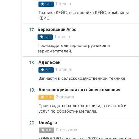
1 отзыв
5.0
Техника КЕЙС, вся линейка КЕЙС, комбайны
КЕЙС.
17.
Березовский Агро
1 отзыв
5.0
Производитель зернопогрузчиков и
зернометателей.
18.
Адельфан
1 отзыв
5.0
Запчасти к сельскохозяйственной технике.
19.
Александрийская литейная компания
2 отзыва
3.0
Производство сельхозтехники, запчастей и
услуг по обработке металла.
20.
OneAgro
0 отзывов
0.0
«ONEAGRO» основана в 2022 году и является