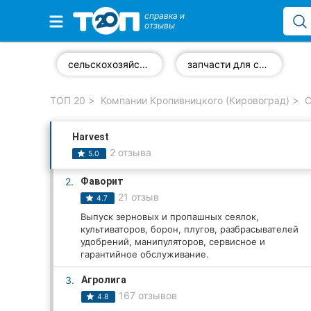
справка и
отзывы
Избранные компании
сельскохозяйственная техника
запчасти для сельскохозяйственной техники
ТОП 20
Компании Кропивницкого (Кировоград)
С
Популярные рубрики:
Harvest
Стоматологии
2 отзыва
5.0
Частные клиники
2.
Фаворит
21 отзыв
4.7
Ветеринарные клиники
Выпуск зерновых и пропашных сеялок,
культиваторов, борон, плугов, разбрасывателей
Автошколы
удобрений, манипуляторов, сервисное и
гарантийное обслуживание.
Рестораны
3.
Агролига
Все рубрики
167 отзывов
4.8