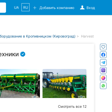
UA
RU
Добавить компанию
Вход
оборудование в Кропивницком (Кировоград)
Harvest, произво
ехники
Смотреть все 12