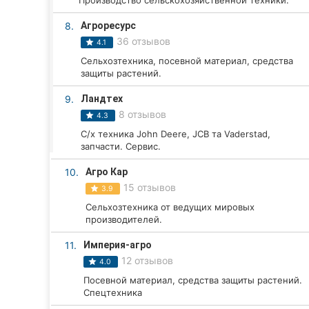
Производство сельскохозяйственной техники.
Харьков
8.
Агроресурс
Запорожье
36 отзывов
4.1
Сельхозтехника, посевной материал, средства
Днепр
защиты растений.
Львов
9.
Ландтех
8 отзывов
4.3
Кривой Рог
С/х техника John Deere, JCB та Vaderstad,
запчасти. Сервис.
Николаев
10.
Агро Кар
Херсон
15 отзывов
3.9
Сельхозтехника от ведущих мировых
Полтава
производителей.
Чернигов
11.
Империя-агро
12 отзывов
4.0
Черкассы
Посевной материал, средства защиты растений.
Спецтехника
Черновцы