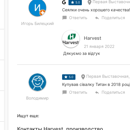
Первая Выставочн
5.0
Сеялки очень хорошего качества
Ответить
Поделиться
chat_bubble
reply
Игорь Билецкий
Harvest
21 января 2022
Дякуємо за відгук
Первая Выставочная,
5.0
Купував сівалку Титан в 2018 роц
Ответить
Поделиться
chat_bubble
reply
Володимир
Ищут еще:
Контакты Harvest, производство