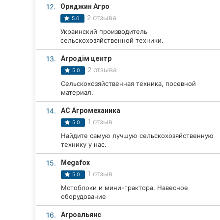
12.
Ориджин Агро
Сумы
2 отзыва
5.0
Украинский производитель
Ивано-Франковск
сельскохозяйственной техники.
Луцк
13.
Агродім центр
2 отзыва
5.0
Ужгород
Сельскохозяйственная техника, посевной
материал.
Карпаты
14.
АС Агромеханика
1 отзыв
5.0
Найдите самую лучшую сельскохозяйственную
технику у нас.
15.
Megafox
1 отзыв
5.0
Мотоблоки и мини-трактора. Навесное
оборудование
16.
Агроальянс