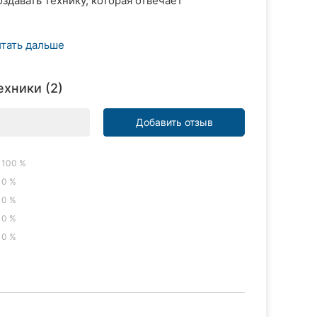
давать технику, которая отвечает
тать дальше
ехники (2)
Добавить отзыв
100 %
0 %
0 %
0 %
0 %