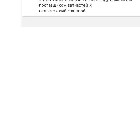
поставщиком запчастей к
сельскохозяйственной...
Смотреть все компании
ТОП 20
Компании Кропивницкого (Кировоград)
С
Техника и оборудование в Кро
Рейтинг лучших магазинів техніки для сільського го
Фильтры
Топ 20 рекомендует