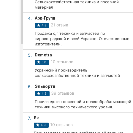
Сельскохозяйственная техника и посевной
материал
4.
Арк-Групп
Все города:
21 отзыв
4.8
Кропивницкий
Продажа с,г техники и запчастей по
кировоградской и всей Украине. Отечественные
изготовители.
Винница
5.
Demetra
Житомир
10 отзывов
5.0
Тернополь
Украинский производитель
сельскохозяйственной техники и запчастей
Хмельницкий
6.
Эльворти
39 отзывов
4.3
Ровно
Производство посевной и почвообрабатывающей
техники высокого технического уровня.
Одесса
7.
Вк
Киев
10 отзывов
4.9