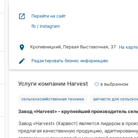
launch
Перейти на сайт
fb
instagram
place
Кропивницкий, Первая Выставочная, 37
На карте
edit
Редактировать бизнес информацию
Услуги компании Harvest
в выбранном
сельскохозяйственная техника
запчасти для сельско
Завод «Harvest» – крупнейший производитель сел
Завод «Harvest» (Харвест) является лидером в про
предлагая качественную продукцию, адаптированн