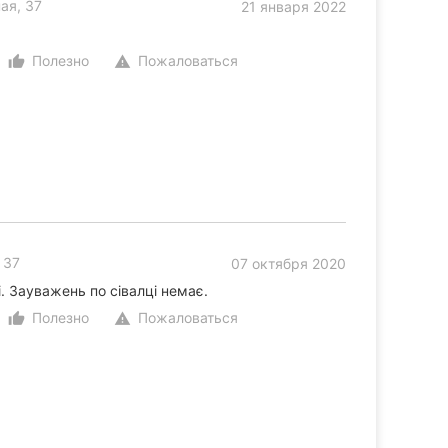
ая, 37
21 января 2022
!
Полезно
Пожаловаться
thumb_up_alt
warning
 37
07 октября 2020
і. Зауважень по сівалці немає.
Полезно
Пожаловаться
thumb_up_alt
warning