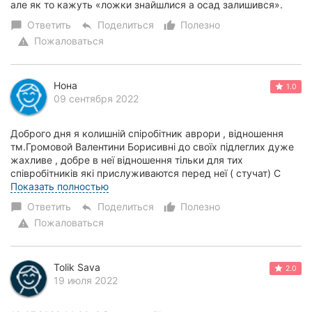
але як то кажуть «ложки знайшлися а осад залишився».
Ответить
Поделиться
Полезно
chat_bubble
reply
thumb_up_alt
Пожаловаться
warning
Нона
1.0
09 сентября 2022
Доброго дня я колишній спіробітник аврори , відношення
тм.Громовой Валентини Борисивні до своїх підлеглих дуже
жахливе , добре в неї відношення тільки для тих
співробітників які прислуживаются перед неї ( стучат) С
персонам спілкується на підвищених...
Показать полностью
Ответить
Поделиться
Полезно
chat_bubble
reply
thumb_up_alt
Пожаловаться
warning
Tolik Sava
2.0
19 июля 2022