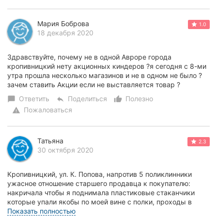
Мария Боброва
1.0
18 декабря 2020
Здравствуйте, почему не в одной Авроре города
кропивницкий нету акционных киндеров ?я сегодня с 8-ми
утра прошла несколько магазинов и не в одном не было ?
зачем ставить Акции если не выставляется товар ?
Ответить
Поделиться
Полезно
chat_bubble
reply
thumb_up_alt
Пожаловаться
warning
Татьяна
2.3
30 октября 2020
Кропивницкий, ул. К. Попова, напротив 5 поликлинники
ужасное отношение старшего продавца к покупателю:
накричала чтобы я поднимала пластиковые стаканчики
которые упали якобы по моей вине с полки, проходы в
магазине узкие, не задача покупателя правиль...
Показать полностью