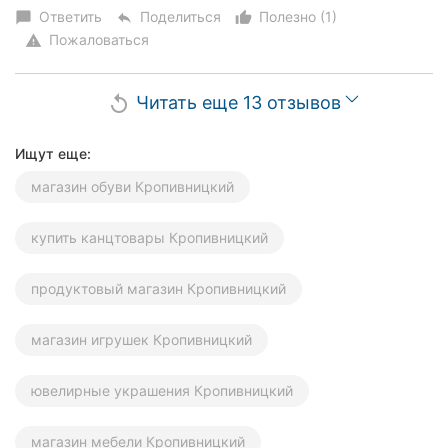
Ответить
Поделиться
Полезно (1)
chat_bubble
reply
thumb_up_alt
Пожаловаться
warning
Читать еще 13 отзывов
replay
Ищут еще:
магазин обуви Кропивницкий
купить канцтовары Кропивницкий
продуктовый магазин Кропивницкий
магазин игрушек Кропивницкий
ювелирные украшения Кропивницкий
магазин мебели Кропивницкий