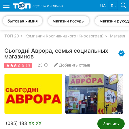
UA
RU
справка и
отзывы
Toggle
navigation
бытовая химия
магазин посуды
Избранные
компании
ТОП 20
Компании Кропивницкого (Кировоград)
Магазины
Сьогодні Аврора, семья социальных
магазинов
23
Добавить отзыв
Популярные
2.5
рубрики:
Стоматологии
Частные
клиники
Ветеринарные
клиники
(095) 183
XX XX
Звонить