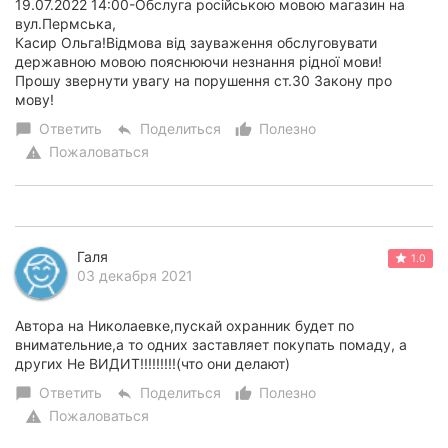
19.07.2022 14:00-Обслуга російською мовою магазин на
вул.Пермська,
Касир Ольга!Відмова від зауваження обслуговувати
державною мовою пояснюючи незнання рідної мови!
Прошу звернути увагу на порушення ст.30 Закону про
мову!
Ответить
Поделиться
Полезно
chat_bubble
reply
thumb_up_alt
Пожаловаться
warning
Галя
1.0
03 декабря 2021
Автора на Николаевке,пускай охранник будет по
внимательние,а то одних заставляет покупать помаду, а
других Не ВИДИТ!!!!!!!!!(что они делают)
Ответить
Поделиться
Полезно
chat_bubble
reply
thumb_up_alt
Пожаловаться
warning