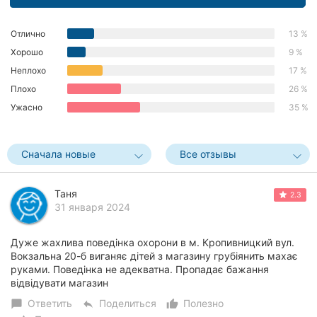
Херсон
Отлично
13 %
Полтава
Хорошо
9 %
Неплохо
17 %
Чернигов
Плохо
26 %
Черкассы
Ужасно
35 %
Черновцы
Сначала новые
Все отзывы
Сумы
Таня
2.3
Ивано-
31 января 2024
Франковск
Луцк
Дуже жахлива поведінка охорони в м. Кропивницкий вул.
Вокзальна 20-б виганяє дітей з магазину грубіянить махає
руками. Поведінка не адекватна. Пропадає бажання
Ужгород
відвідувати магазин
Карпаты
Ответить
Поделиться
Полезно
chat_bubble
reply
thumb_up_alt