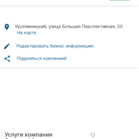
Автошколы
Рестораны
place
Кропивницкий, улица Большая Перспективная, 50
Все
На карте
рубрики
edit
Редактировать бизнес информацию
share
Поделиться компанией
Все
города:
Кропивницкий
Винница
Житомир
Тернополь
Услуги компании