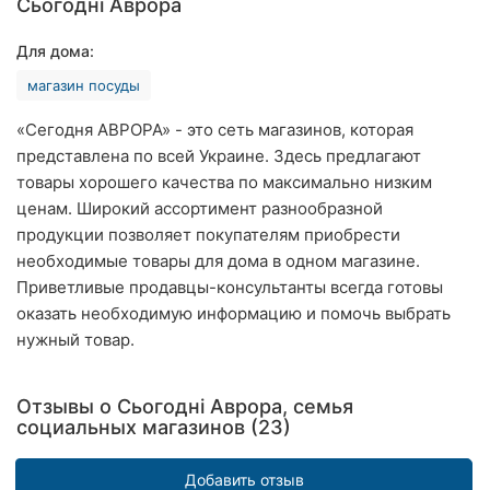
Сьогодні Аврора
Хмельницкий
Для дома:
Ровно
магазин посуды
Одесса
«Сегодня АВРОРА» - это сеть магазинов, которая
представлена по всей Украине. Здесь предлагают
Киев
товары хорошего качества по максимально низким
ценам. Широкий ассортимент разнообразной
Харьков
продукции позволяет покупателям приобрести
Запорожье
необходимые товары для дома в одном магазине.
Приветливые продавцы-консультанты всегда готовы
Днепр
оказать необходимую информацию и помочь выбрать
нужный товар.
Львов
Кривой
Отзывы о Сьогодні Аврора, семья
Рог
социальных магазинов (23)
Николаев
Добавить отзыв