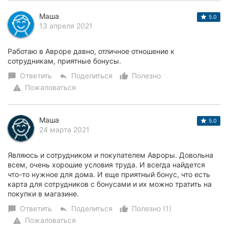
Маша
5.0
13 апреля 2021
Работаю в Авроре давно, отличное отношение к
сотрудникам, приятные бонусы.
Ответить
Поделиться
Полезно
chat_bubble
reply
thumb_up_alt
Пожаловаться
warning
Маша
5.0
24 марта 2021
Являюсь и сотрудником и покупателем Авроры. Довольна
всем, очень хорошие условия труда. И всегда найдется
что-то нужное для дома. И еще приятный бонус, что есть
карта для сотрудников с бонусами и их можно тратить на
покупки в магазине.
Ответить
Поделиться
Полезно (1)
chat_bubble
reply
thumb_up_alt
Пожаловаться
warning