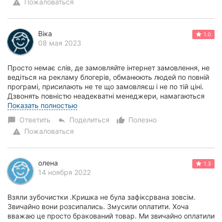
Пожаловаться
warning
Віка
1.0
08 мая 2023
Просто немає слів, де замовляйте інтернет замовлення, не
ведіться на рекламу блогерів, обманюють людей по повній
програмі, присилають не те що замовляєш і не по тій ціні.
Дзвонять повністю неадекватні менеджери, намагаються
зробити з тебе дурну. Жах!...
Показать полностью
Ответить
Поделиться
Полезно
chat_bubble
reply
thumb_up_alt
Пожаловаться
warning
олена
1.3
14 ноября 2022
Взяли зубочистки .Кришка не була зафіксрвана зовсім.
Звичайно вони розсипались. Змусили оплатити. Хоча
вважаю це просто бракований товар. Ми звичайно оплатили