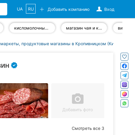
UA
RU
Добавить компанию
Вход
кисломолочные продукты
магазин чая и кофе
винный 
маркеты, продуктовые магазины в Кропивницком (Кировоград)
зин
camera_alt
Добавить фото
Смотреть все 3