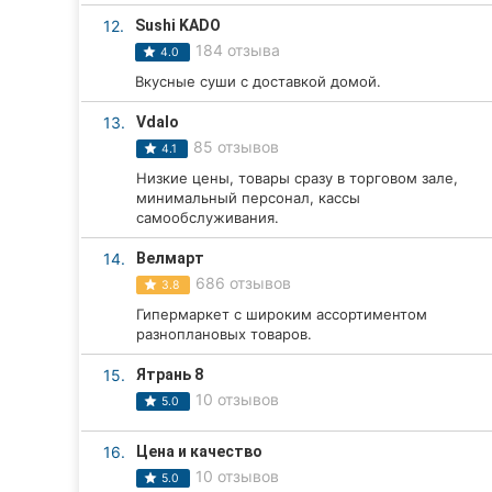
12.
Sushi KADO
Сумы
184 отзыва
4.0
Ивано-Франковск
Вкусные суши с доставкой домой.
13.
Vdalo
Луцк
85 отзывов
4.1
Ужгород
Низкие цены, товары сразу в торговом зале,
минимальный персонал, кассы
самообслуживания.
Карпаты
14.
Велмарт
686 отзывов
3.8
Гипермаркет с широким ассортиментом
разноплановых товаров.
15.
Ятрань 8
10 отзывов
5.0
16.
Цена и качество
10 отзывов
5.0