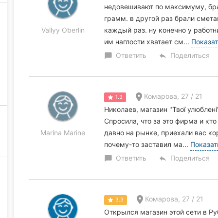
недовешивают по максимуму, бра
грамм. в другой раз брали смета
Vallyy Oberlin
каждый раз. ну конечно у работн
им наглости хватает см...
Показат
Ответить
Поделиться
chat_bubble
reply
Комарова, 27 / 21
1.3
Николаев, магазин "Твої улюблен
Спросила, что за это фирма и кт
Marina Marine
давно на рынке, приехали вас ко
почему-то заставил ма...
Показат
Ответить
Поделиться
chat_bubble
reply
Комарова, 27 / 21
3.3
Открылся магазин этой сети в Р