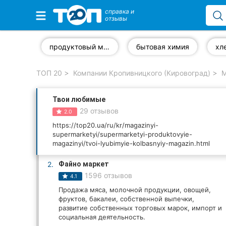
справка и
отзывы
Избранные компании
продуктовый магазин
бытовая химия
ТОП 20
Компании Кропивницкого (Кировоград)
М
Популярные рубрики:
Твои любимые
Стоматологии
29 отзывов
2.0
Частные клиники
https://top20.ua/ru/kr/magazinyi-
supermarketyi/supermarketyi-produktovyie-
magazinyi/tvoi-lyubimyie-kolbasnyiy-magazin.html
Ветеринарные клиники
2.
Файно маркет
Автошколы
1596 отзывов
4.1
Продажа мяса, молочной продукции, овощей,
Рестораны
фруктов, бакалеи, собственной выпечки,
развитие собственных торговых марок, импорт и
Все рубрики
социальная деятельность.