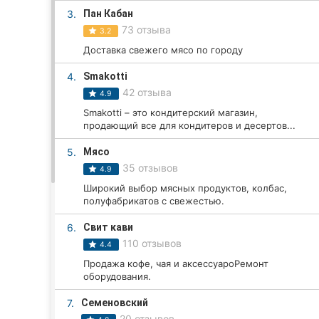
3.
Пан Кабан
73 отзыва
3.2
Все города:
Доставка свежего мясо по городу
Кропивницкий
4.
Smakotti
42 отзыва
4.9
Винница
Smakotti – это кондитерский магазин,
продающий все для кондитеров и десертов...
Житомир
5.
Мясо
35 отзывов
Тернополь
4.9
Широкий выбор мясных продуктов, колбас,
Хмельницкий
полуфабрикатов с свежестью.
6.
Свит кави
Ровно
110 отзывов
4.4
Одесса
Продажа кофе, чая и аксессуароРемонт
оборудования.
Киев
7.
Семеновский
20 отзывов