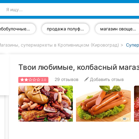
хлебобулочные изделия
продажа полуфабрикатов
магазин овощей и фруктов
агазины, супермаркеты в Кропивницком (Кировоград)
Супер
Твои любимые, колбасный мага
29
отзывов
Добавить отзыв
2.0