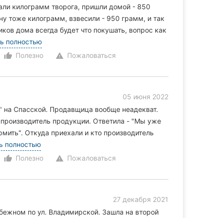
ли килограмм творога, пришли домой - 850
ну тоже килограмм, взвесили - 950 грамм, и так
иков дома всегда будет что покушать, вопрос как
ь полностью
Полезно
Пожаловаться
thumb_up_alt
warning
05 июня 2022
і" на Спасской. Продавщица вообще неадекват.
о производитель продукции. Ответила - "Мы уже
рмить". Откуда приехали и кто производитель
ь полностью
Полезно
Пожаловаться
thumb_up_alt
warning
27 декабря 2021
убежном по ул. Владимирской. Зашла на второй