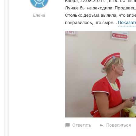
Вчера, 22.08.2021г. , в 14. 00. б
Лучше бы не заходила. Продавец 
Елена
Столько дерьма вылила, что впре
понравилось, что сырн...
Показат
Ответить
Поделиться
chat_bubble
reply