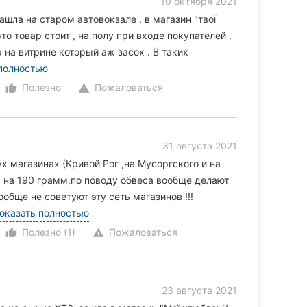
10 октября 2021
ашла на старом автовокзале , в магазин "твої
что товар стоит , на полу при входе покупателей .
 на витрине который аж засох . В таких
полностью
Полезно
Пожаловаться
thumb_up_alt
warning
31 августа 2021
х магазинах (Кривой Рог ,на Мусоргского и на
с на 190 грамм,по поводу обвеса вообще делают
ообще не советуют эту сеть магазинов !!!
оказать полностью
Полезно (1)
Пожаловаться
thumb_up_alt
warning
23 августа 2021