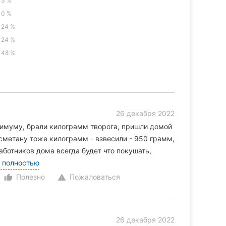
3 %
0 %
24 %
24 %
48 %
26 декабря 2022
симуму, брали килограмм творога, пришли домой
 сметану тоже килограмм - взвесили - 950 грамм,
работников дома всегда будет что покушать,
 полностью
Полезно
Пожаловаться
thumb_up_alt
warning
26 декабря 2022