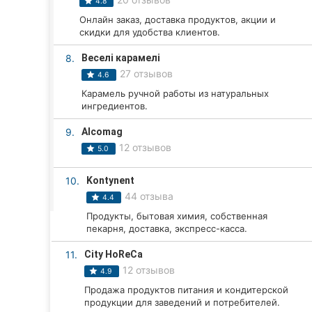
Харьков
4.8
Онлайн заказ, доставка продуктов, акции и
Запорожье
скидки для удобства клиентов.
8.
Веселі карамелі
Днепр
27 отзывов
4.6
Львов
Карамель ручной работы из натуральных
ингредиентов.
Кривой Рог
9.
Alcomag
12 отзывов
5.0
Николаев
10.
Kontynent
Херсон
44 отзыва
4.4
Полтава
Продукты, бытовая химия, собственная
пекарня, доставка, экспресс-касса.
Чернигов
11.
City HoReCa
12 отзывов
Черкассы
4.9
Продажа продуктов питания и кондитерской
Черновцы
продукции для заведений и потребителей.