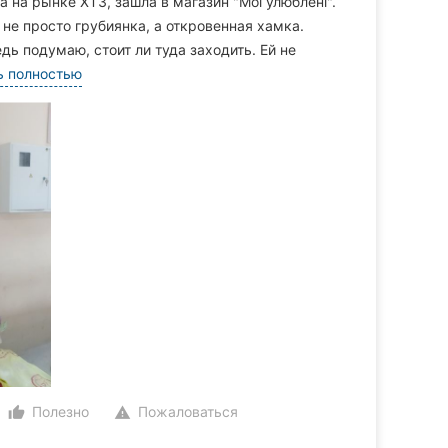
ыла на рынке ХТЗ, зашла в магазин "Мої улюблені".
не просто грубиянка, а откровенная хамка.
дь подумаю, стоит ли туда заходить. Ей не
ь полностью
Полезно
Пожаловаться
thumb_up_alt
warning