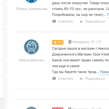
день после открытия. Товар отк
Ліліана Шевельова
стоить 60-70 грн., не рискнула. 
Попробовала, на сыр не тянет,...
Ответить
Поделиться
chat_bubble
reply
Комарова, 27 / 21
3.0
Сегодня зашла в магазин г.Никол
Дзержинского.Магазин Таои Улюб
Gelena Milevska
Какое она имеет право хамить по
она еще и хамит.
Где вы берете таких прод...
Пока
Ответить
Поделиться
chat_bubble
reply