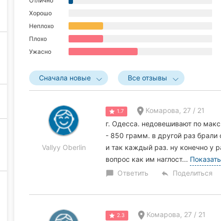
Отлично
Хорошо
Неплохо
Плохо
Ужасно
Сначала новые
Все отзывы
Комарова, 27 / 21
1.7
г. Одесса. недовешивают по мак
- 850 грамм. в другой раз брали
Vallyy Oberlin
и так каждый раз. ну конечно у 
вопрос как им наглост...
Показать
Ответить
Поделиться
chat_bubble
reply
Комарова, 27 / 21
2.3