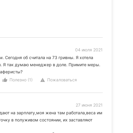
04 июля 2021
. Сегодня об считала на 73 гривны. Я хотела
и. Я так думаю менеджер в доле. Примите меры.
 аферисты?
Полезно (1)
Пожаловаться
thumb_up_alt
warning
27 июня 2021
ают на зарплату,моя жена там работала,веса им
точку в полуживом состоянии, их заставляют