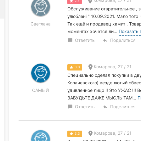
Комарова, 27 / 21
2.3
Обслуживание отвратительное , з
улюблені " 10.09.2021. Мало того 
Светлана
Так ещё и продавец хамит . Товар
моментах хочется ли...
Показать 
Ответить
Поделиться
chat_bubble
reply
Комарова, 27 / 21
3.0
Специально сделал покупки в дву
Колачевского) везде лютый обве
САМЫЙ
удивленное лицо !! Это УЖАС !!! В
ЗАБУДЬТЕ ДАЖЕ МЫСЛЬ ТАМ...
П
Ответить
Поделиться
chat_bubble
reply
Комарова, 27 / 21
3.3