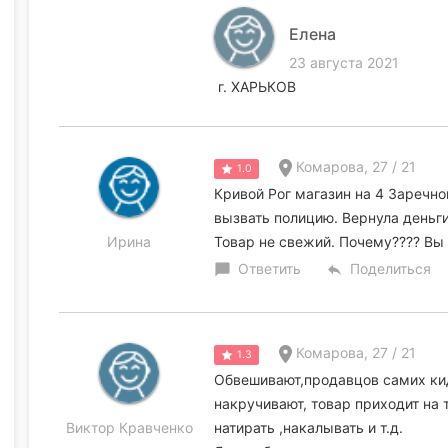
Елена
23 августа 2021
г. ХАРЬКОВ
Комарова, 27 / 21
1.0
Кривой Рог магазин на 4 Заречном
вызвать полицию. Вернула деньг
Ирина
Товар не свежий. Почему???? Вы
Ответить
Поделиться
chat_bubble
reply
Комарова, 27 / 21
1.3
Обвешивают,продавцов самих кид
накручивают, товар приходит на 
Виктор Кравченко
натирать ,накалывать и т.д.