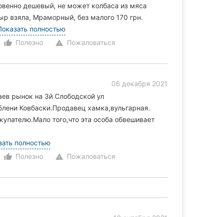
ровенно дешевый, не может колбаса из мяса
Сыр взяла, Мраморный, без малого 170 грн.
Показать полностью
Полезно
Пожаловаться
thumb_up_alt
warning
06 декабря 2021
аев рынок на 3й Слободской ул
лени Ковбаски.Продавец хамка,вульгарная.
купателю.Мало того,что эта особа обвешивает
зать полностью
Полезно
Пожаловаться
thumb_up_alt
warning