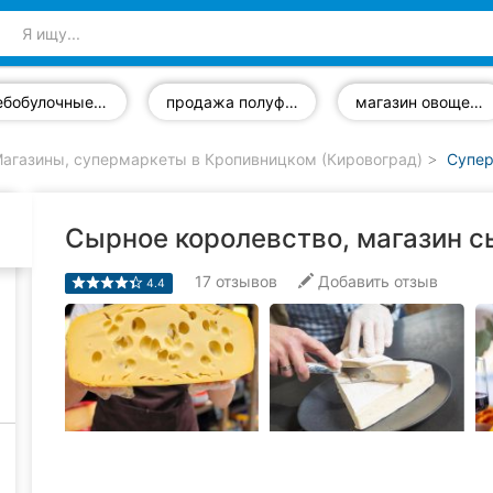
хлебобулочные изделия
продажа полуфабрикатов
магазин овощей и фруктов
агазины, супермаркеты в Кропивницком (Кировоград)
Супер
Сырное королевство, магазин сы
17
отзывов
Добавить отзыв
4.4