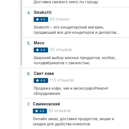
Доставка свежего мясо по городу
4.
Smakotti
Все города:
42 отзыва
4.9
Smakotti – это кондитерский магазин,
Кропивницкий
продающий все для кондитеров и десертов...
5.
Мясо
Винница
35 отзывов
4.9
Житомир
Широкий выбор мясных продуктов, колбас,
полуфабрикатов с свежестью.
Тернополь
6.
Свит кави
110 отзывов
Хмельницкий
4.4
Продажа кофе, чая и аксессуароРемонт
Ровно
оборудования.
7.
Семеновский
Одесса
20 отзывов
4.8
Киев
Онлайн заказ, доставка продуктов, акции и
скидки для удобства клиентов.