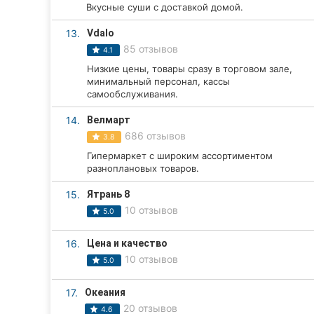
Вкусные суши с доставкой домой.
Сумы
13.
Vdalo
85 отзывов
Ивано-Франковск
4.1
Низкие цены, товары сразу в торговом зале,
Луцк
минимальный персонал, кассы
самообслуживания.
Ужгород
14.
Велмарт
686 отзывов
3.8
Карпаты
Гипермаркет с широким ассортиментом
разноплановых товаров.
15.
Ятрань 8
10 отзывов
5.0
16.
Цена и качество
10 отзывов
5.0
17.
Океания
20 отзывов
4.6