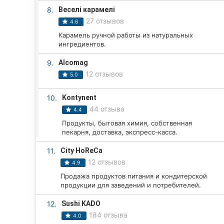
Харьков
8.
Веселі карамелі
27 отзывов
4.6
Запорожье
Карамель ручной работы из натуральных
ингредиентов.
Днепр
9.
Alcomag
Львов
12 отзывов
5.0
Кривой Рог
10.
Kontynent
44 отзыва
Николаев
4.4
Продукты, бытовая химия, собственная
Херсон
пекарня, доставка, экспресс-касса.
11.
City HoReCa
Полтава
12 отзывов
4.9
Чернигов
Продажа продуктов питания и кондитерской
продукции для заведений и потребителей.
Черкассы
12.
Sushi KADO
184 отзыва
Черновцы
4.0