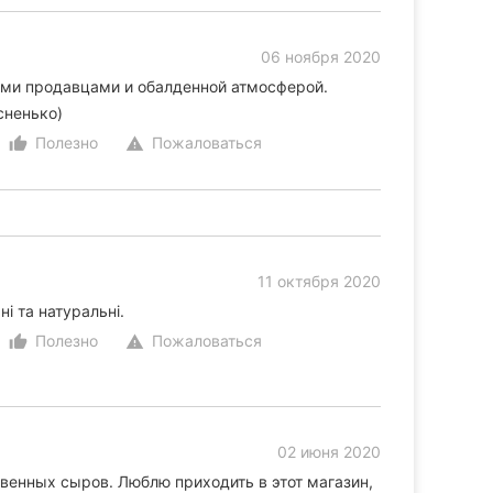
06 ноября 2020
ыми продавцами и обалденной атмосферой.
сненько)
Полезно
Пожаловаться
thumb_up_alt
warning
11 октября 2020
і та натуральні.
Полезно
Пожаловаться
thumb_up_alt
warning
02 июня 2020
венных сыров. Люблю приходить в этот магазин,