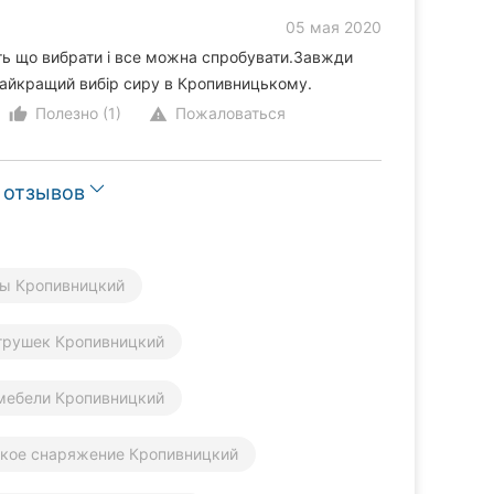
05 мая 2020
ь що вибрати і все можна спробувати.Завжди
.Найкращий вибір сиру в Кропивницькому.
Полезно (1)
Пожаловаться
thumb_up_alt
warning
 отзывов
ры Кропивницкий
грушек Кропивницкий
мебели Кропивницкий
ское снаряжение Кропивницкий