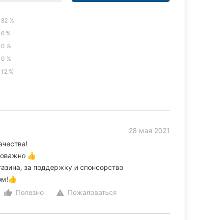
82 %
6 %
0 %
0 %
12 %
28 мая 2021
ачества!
ловажно 👍
газина, за поддержку и спонсорство
ом!👍
Полезно
Пожаловаться
thumb_up_alt
warning