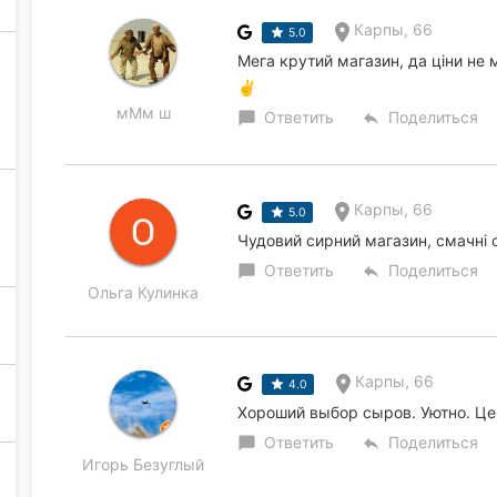
Карпы, 66
5.0
Мега крутий магазин, да ціни не 
✌️
мМм ш
Ответить
Поделиться
chat_bubble
reply
Карпы, 66
5.0
Чудовий сирний магазин, смачні 
Ответить
Поделиться
chat_bubble
reply
Ольга Кулинка
Карпы, 66
4.0
Хороший выбор сыров. Уютно. Це
Ответить
Поделиться
chat_bubble
reply
Игорь Безуглый