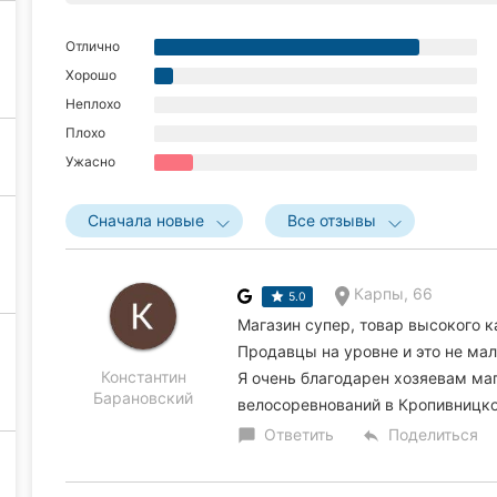
Отлично
Хорошо
Неплохо
Плохо
Ужасно
Сначала новые
Все отзывы
Карпы, 66
5.0
Магазин супер, товар высокого к
Продавцы на уровне и это не ма
Константин
Я очень благодарен хозяевам ма
Барановский
велосоревнований в Кропивницк
Ответить
Поделиться
chat_bubble
reply