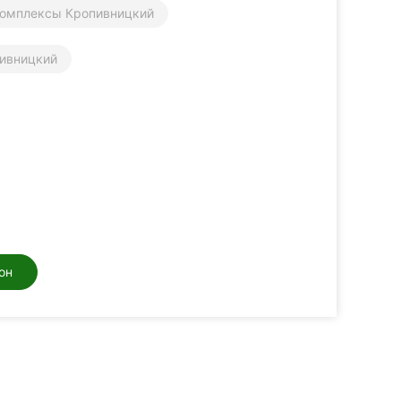
комплексы Кропивницкий
пивницкий
он