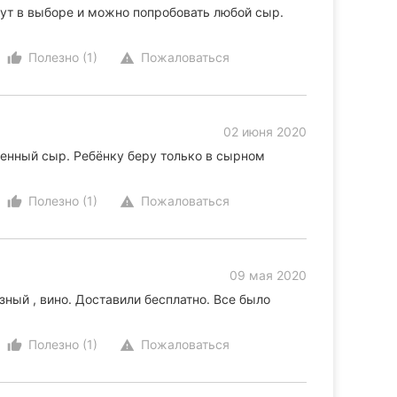
гут в выборе и можно попробовать любой сыр.
Полезно (1)
Пожаловаться
thumb_up_alt
warning
02 июня 2020
венный сыр. Ребёнку беру только в сырном
Полезно (1)
Пожаловаться
thumb_up_alt
warning
09 мая 2020
зный , вино. Доставили бесплатно. Все было
Полезно (1)
Пожаловаться
thumb_up_alt
warning