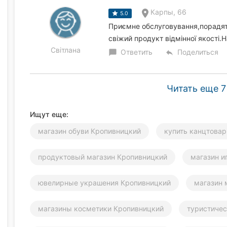
Карпы, 66
5.0
Приємне обслуговування,порадят
свіжий продукт відмінної якості
Світлана
Ответить
Поделиться
chat_bubble
reply
Читать еще 7
Ищут еще:
магазин обуви Кропивницкий
купить канцтова
продуктовый магазин Кропивницкий
магазин и
ювелирные украшения Кропивницкий
магазин 
магазины косметики Кропивницкий
туристиче