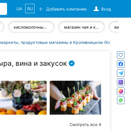
UA
RU
Добавить компанию
Вход
кисломолочные продукты
магазин чая и кофе
винный 
маркеты, продуктовые магазины в Кропивницком (Кировоград)
ра, вина и закусок
Смотреть все 4