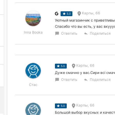
Карпы, 66
5.0
Уютный магазинчик с приветлив
Спасибо что вы есть, у вас вкууу
Inna Booka
Ответить
Поделиться
chat_bubble
reply
Карпы, 66
5.0
Дуже смачно у вас.Сири всі смачн
Ответить
Поделиться
chat_bubble
reply
Стас
Карпы, 66
5.0
Большой выбор вкусных и качест