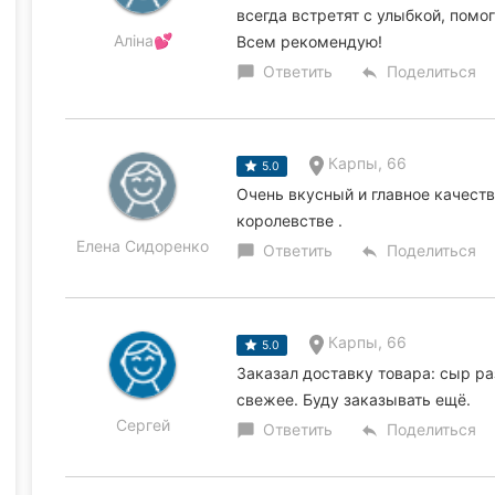
всегда встретят с улыбкой, помо
Аліна💕
Всем рекомендую!
Ответить
Поделиться
chat_bubble
reply
Карпы, 66
5.0
Очень вкусный и главное качест
королевстве .
Елена Сидоренко
Ответить
Поделиться
chat_bubble
reply
Карпы, 66
5.0
Заказал доставку товара: сыр ра
свежее. Буду заказывать ещё.
Сергей
Ответить
Поделиться
chat_bubble
reply