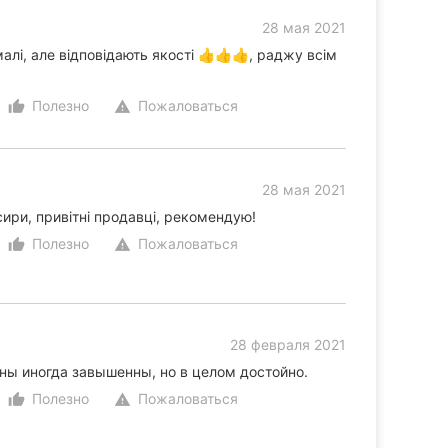
28 мая 2021
малі, але відповідають якості 👍👍👍, раджу всім
Полезно
Пожаловаться
thumb_up_alt
warning
28 мая 2021
сири, привітні продавці, рекомендую!
Полезно
Пожаловаться
thumb_up_alt
warning
28 февраля 2021
ны иногда завышенны, но в целом достойно.
Полезно
Пожаловаться
thumb_up_alt
warning