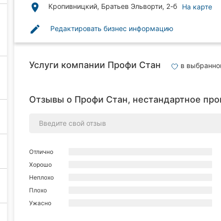
place
Кропивницкий, Братьев Эльворти, 2-б
На карте
edit
Редактировать бизнес информацию
Услуги компании Профи Стан
в выбранн
Отзывы о Профи Стан, нестандартное пр
Отлично
Хорошо
Неплохо
Плохо
Ужасно