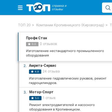
справка и
отзывы
Избранные компании
ТОП 20
Компании Кропивницкого (Кировоград)
Т
Профи Стан
Популярные рубрики:
0 отзывов
0.0
Стоматологии
Изготовление нестандартного промышленного
оборудования
Частные клиники
2.
Амрита-Сервис
24 отзыва
4.8
Ветеринарные клиники
Изготовление гидравлических рукавов, ремонт
гидроцилиндров.
Автошколы
3.
Мотор-Спорт
Рестораны
1 отзыв
5.0
Ремонт электродвигателей и насосного
Все рубрики
оборудования в Кропивницком.