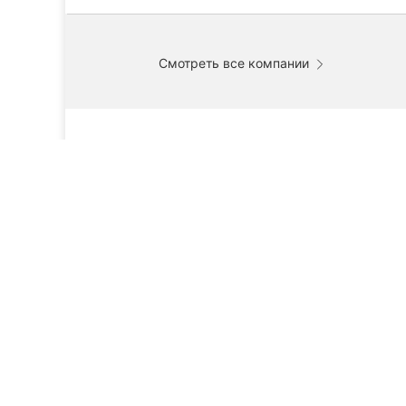
Смотреть все компании
ТОП 20
Компании Кропивницкого (Кировоград)
Т
Технологическое оборудование
Рейтинг лучших компаний по продаже технологичнго