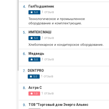
4.
ГалПодшипник
1 отзыв
5.0
Все города:
Технологическое и промышленное
оборудование и комплектующие.
Кропивницкий
5.
ИМПЕКСМАШ
Винница
1 отзыв
5.0
Хлебопекарное и кондитерское оборудование.
Житомир
6.
Медведь
Тернополь
1 отзыв
5.0
Хмельницкий
7.
DENTPRO
1 отзыв
5.0
Ровно
8.
Астра С
Одесса
1 отзыв
1.0
Киев
9.
ТОВ "Торговый дом Энерго Альянс