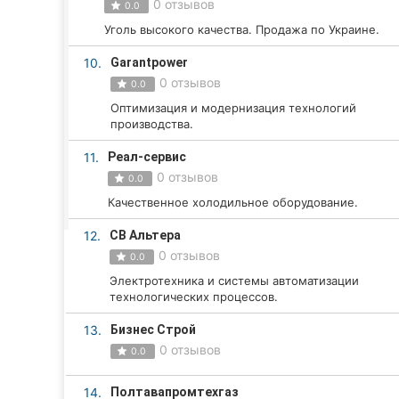
Харьков
0 отзывов
0.0
Уголь высокого качества. Продажа по Украине.
Запорожье
10.
Garantpower
Днепр
0 отзывов
0.0
Оптимизация и модернизация технологий
Львов
производства.
Кривой Рог
11.
Реал-сервис
0 отзывов
0.0
Николаев
Качественное холодильное оборудование.
Херсон
12.
СВ Альтера
0 отзывов
0.0
Полтава
Электротехника и системы автоматизации
технологических процессов.
Чернигов
13.
Бизнес Строй
Черкассы
0 отзывов
0.0
Черновцы
14.
Полтавапромтехгаз