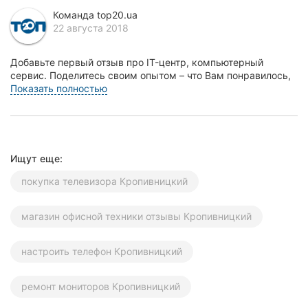
Херсон
Команда top20.ua
22 августа 2018
Полтава
Добавьте первый отзыв про IT-центр, компьютерный
Чернигов
сервис. Поделитесь своим опытом – что Вам понравилось,
а что нет! Это поможет другим жителям Кропивн...
Показать полностью
Черкассы
Черновцы
Ищут еще:
Сумы
покупка телевизора Кропивницкий
Ивано-
Франковск
магазин офисной техники отзывы Кропивницкий
Луцк
настроить телефон Кропивницкий
Ужгород
ремонт мониторов Кропивницкий
Карпаты