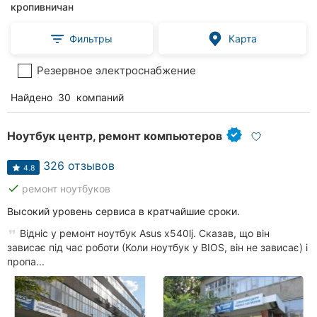
кропивничан
Фильтры
Карта
Резервное электроснабжение
Найдено
30
компаний
Ноутбук центр, ремонт компьютеров
326 отзывов
4.8
done
ремонт ноутбуков
Высокий уровень сервиса в кратчайшие сроки.
Відніс у ремонт ноутбук Asus x540lj. Сказав, що він
зависає під час роботи (Коли ноутбук у BIOS, він не зависає) і
пропа...