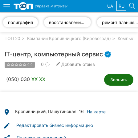
UA
RU
справка и
отзывы
Toggle
navigation
полиграфия
восстановление информации
ремонт планшетов
Избранные
компании
ТОП 20
Компании Кропивницкого (Кировоград)
Компьюте
IT-центр, компьютерный сервис
0
Добавить отзыв
0.0
Популярные
рубрики:
(050) 030
XX XX
Звонить
Стоматологии
Частные
клиники
place
Кропивницкий, Пашутинская, 16
На карте
Ветеринарные
edit
Редактировать бизнес информацию
клиники
Поделиться компанией