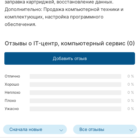
заправка картриджей, восстановление данных.
Хмельницкий
Дополнительно: Продажа компьютерной техники и
комплектующих, настройка программного
Ровно
обеспечения.
Одесса
Отзывы о IT-центр, компьютерный сервис (0)
Киев
Добавить отзыв
Харьков
Запорожье
Отлично
0 %
Хорошо
0 %
Днепр
Неплохо
0 %
Львов
Плохо
0 %
Ужасно
0 %
Кривой
Рог
Сначала новые
Все отзывы
Николаев