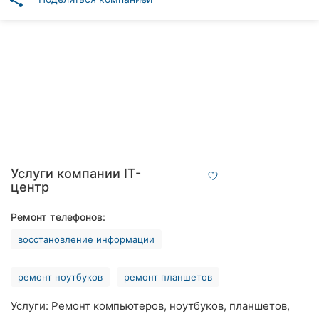
share
Автошколы
Рестораны
Все
рубрики
Все
Услуги компании IT-
города:
центр
Кропивницкий
Ремонт телефонов:
восстановление информации
Винница
Житомир
ремонт ноутбуков
ремонт планшетов
Тернополь
Услуги: Ремонт компьютеров, ноутбуков, планшетов,